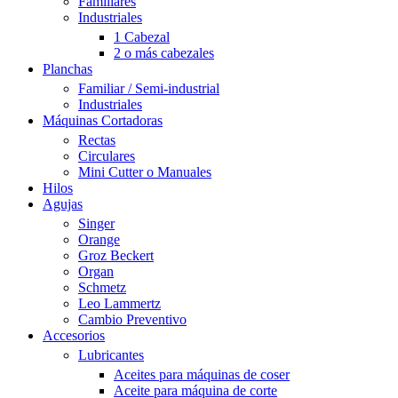
Familiares
Industriales
1 Cabezal
2 o más cabezales
Planchas
Familiar / Semi-industrial
Industriales
Máquinas Cortadoras
Rectas
Circulares
Mini Cutter o Manuales
Hilos
Agujas
Singer
Orange
Groz Beckert
Organ
Schmetz
Leo Lammertz
Cambio Preventivo
Accesorios
Lubricantes
Aceites para máquinas de coser
Aceite para máquina de corte