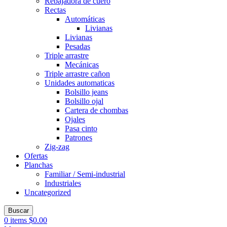
Rebajadora de cuero
Rectas
Automáticas
Livianas
Livianas
Pesadas
Triple arrastre
Mecánicas
Triple arrastre cañon
Unidades automaticas
Bolsillo jeans
Bolsillo ojal
Cartera de chombas
Ojales
Pasa cinto
Patrones
Zig-zag
Ofertas
Planchas
Familiar / Semi-industrial
Industriales
Uncategorized
Buscar
0
items
$
0.00