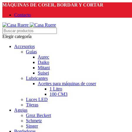
MÁQUINAS DE COSER, BORDAR Y CORTAR
Contacto
Elegir categoría
Accesorios
Guías
Aurec
Daiko
Mitani
Suisei
Lubricantes
Aceites para máquinas de coser
1 Litro
100 CM3
Luces LED
Tijeras
Agujas
Groz Beckert
Schmetz
Singer
Bordadoras