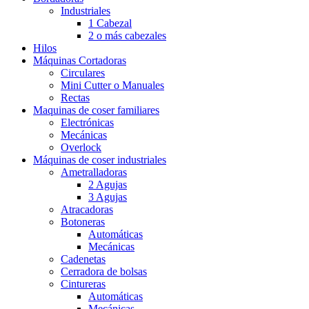
Industriales
1 Cabezal
2 o más cabezales
Hilos
Máquinas Cortadoras
Circulares
Mini Cutter o Manuales
Rectas
Maquinas de coser familiares
Electrónicas
Mecánicas
Overlock
Máquinas de coser industriales
Ametralladoras
2 Agujas
3 Agujas
Atracadoras
Botoneras
Automáticas
Mecánicas
Cadenetas
Cerradora de bolsas
Cintureras
Automáticas
Mecánicas