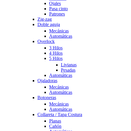
Ojales
Pasa cinto
Patrones
Zig-zag
Doble aguja
Mecánicas
Automáticas
Overlock
3 Hilos
4 Hilos
5 Hilos
Livianas
Pesadas
Automáticas
Ojaladoras
Mecánicas
Automáticas
Botoneras
Mecánicas
Automáticas
Collareta / Tapa Costura
Planas
Cañón