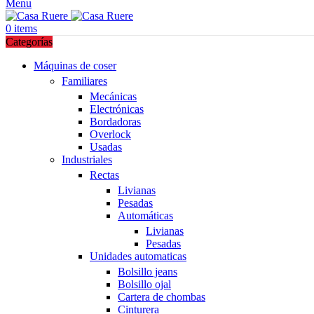
Menu
0
items
Categorías
Máquinas de coser
Familiares
Mecánicas
Electrónicas
Bordadoras
Overlock
Usadas
Industriales
Rectas
Livianas
Pesadas
Automáticas
Livianas
Pesadas
Unidades automaticas
Bolsillo jeans
Bolsillo ojal
Cartera de chombas
Cinturera