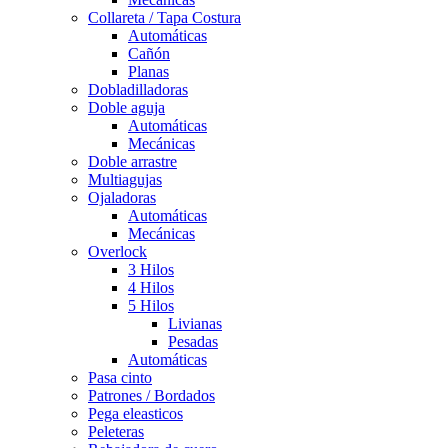
Collareta / Tapa Costura
Automáticas
Cañón
Planas
Dobladilladoras
Doble aguja
Automáticas
Mecánicas
Doble arrastre
Multiagujas
Ojaladoras
Automáticas
Mecánicas
Overlock
3 Hilos
4 Hilos
5 Hilos
Livianas
Pesadas
Automáticas
Pasa cinto
Patrones / Bordados
Pega eleasticos
Peleteras