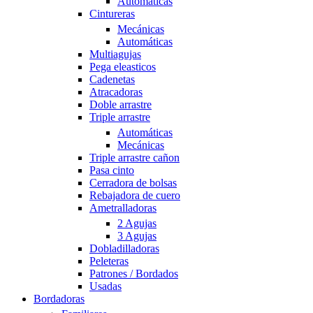
Automáticas
Cintureras
Mecánicas
Automáticas
Multiagujas
Pega eleasticos
Cadenetas
Atracadoras
Doble arrastre
Triple arrastre
Automáticas
Mecánicas
Triple arrastre cañon
Pasa cinto
Cerradora de bolsas
Rebajadora de cuero
Ametralladoras
2 Agujas
3 Agujas
Dobladilladoras
Peleteras
Patrones / Bordados
Usadas
Bordadoras