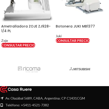
Ametralladora ZOJE ZJ928-
Botonera JUKI MB1377
1/4 PL
Juki
Zoje
CONSULTAR PRECIO
CONSULTAR PRECIO
Av. Olazábal 5689, CABA, Argentina; CP C1431CGM
Teléfono: +5411-4521-7382