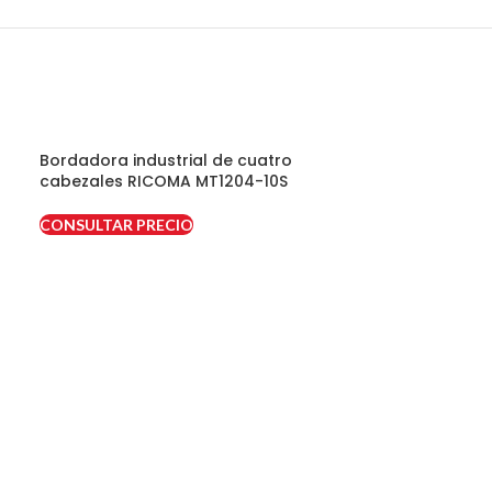
Bordadora industrial de cuatro
Bordadora ind
cabezales RICOMA MT1204-10S
cabezales RI
CONSULTAR PRECIO
CONSULTAR PR