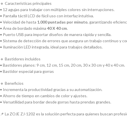
🔹 Características principales
• 12 agujas para trabajar con múltiples colores sin interrupciones.
• Pantalla táctil LCD de fácil uso con interfaz intuitiva.
• Velocidad de hasta
1.000 puntadas por minuto
, garantizando eficien
• Área de bordado máxima
40 X 40 cm
.
• Puerto USB para importar diseños de manera rápida y sencilla.
• Sistema de detección de errores que asegura un trabajo continuo y con
• Iluminación LED integrada, ideal para trabajos detallados.
🔹 Bastidores incluidos
• Bastidores planos: 9 cm, 12 cm, 15 cm, 20 cm, 30 x 30 cm y 40 x 40 cm.
• Bastidor especial para gorras
🔹 Beneficios
• Incrementa la productividad gracias a su automatización.
• Ahorro de tiempo en cambios de color y ajustes.
• Versatilidad para bordar desde gorras hasta prendas grandes.
📌 La ZOJE ZJ-1202 es la solución perfecta para quienes buscan profesio