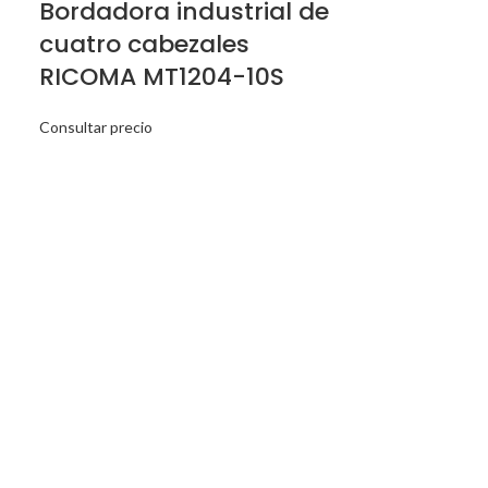
Bordadora industrial de
Bordadora
cuatro cabezales
dos cabe
RICOMA MT1204-10S
MT1202-1
Consultar precio
Consultar precio