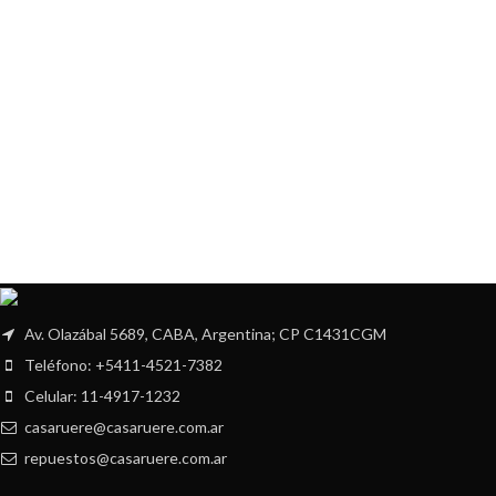
Av. Olazábal 5689, CABA, Argentina; CP C1431CGM
Teléfono: +5411-4521-7382
Celular: 11-4917-1232
casaruere@casaruere.com.ar
repuestos@casaruere.com.ar