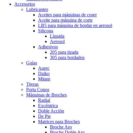
Accesorios
Lubricantes
Aceites para máquinas de coser
Aceite para máquina de corte
LB5 para máquina de bordar en aerosol
Silicona
Líquida
Aerosol
Adhesivos
205 para tizada
305 para bordados
Guías
Aurec
Daiko
Mitani
Tijeras
Porta Conos
Máquinas de Broches
Radial
Excéntrica
Doble Acción
De Pie
Matrices para Broches
Broche Aro
Broche Doble Aro