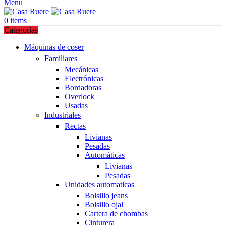
Menu
0
items
Categorías
Máquinas de coser
Familiares
Mecánicas
Electrónicas
Bordadoras
Overlock
Usadas
Industriales
Rectas
Livianas
Pesadas
Automáticas
Livianas
Pesadas
Unidades automaticas
Bolsillo jeans
Bolsillo ojal
Cartera de chombas
Cinturera