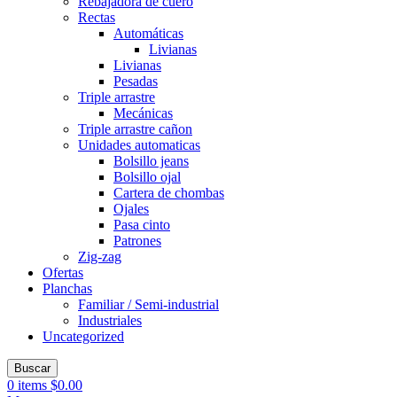
Rebajadora de cuero
Rectas
Automáticas
Livianas
Livianas
Pesadas
Triple arrastre
Mecánicas
Triple arrastre cañon
Unidades automaticas
Bolsillo jeans
Bolsillo ojal
Cartera de chombas
Ojales
Pasa cinto
Patrones
Zig-zag
Ofertas
Planchas
Familiar / Semi-industrial
Industriales
Uncategorized
Buscar
0
items
$
0.00