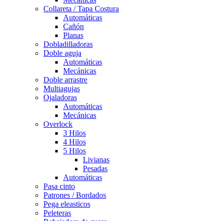
Collareta / Tapa Costura
Automáticas
Cañón
Planas
Dobladilladoras
Doble aguja
Automáticas
Mecánicas
Doble arrastre
Multiagujas
Ojaladoras
Automáticas
Mecánicas
Overlock
3 Hilos
4 Hilos
5 Hilos
Livianas
Pesadas
Automáticas
Pasa cinto
Patrones / Bordados
Pega eleasticos
Peleteras