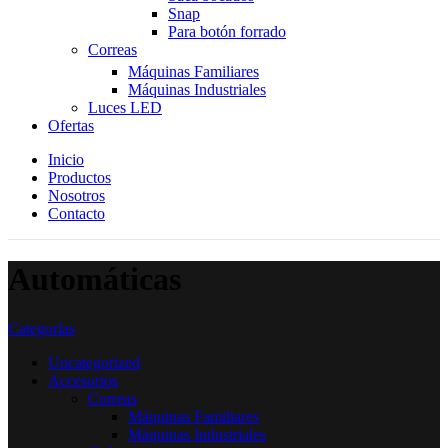
Snap
Para botón forrado
Correas
Máquinas Familiares
Máquinas Industriales
Luces LED
Ofertas
Inicio
Productos
Nosotros
Contacto
Automáticas
Categorías
Uncategorized
Accesorios
Correas
Máquinas Familiares
Máquinas Industriales