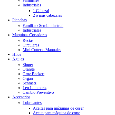
Familiares
Industriales
1 Cabezal
2 o más cabezales
Planchas
Familiar / Semi-industrial
Industriales
Máquinas Cortadoras
Rectas
Circulares
Mini Cutter o Manuales
Hilos
Agujas
Singer
Orange
Groz Beckert
Organ
Schmetz
Leo Lammertz
Cambio Preventivo
Accesorios
Lubricantes
Aceites para máquinas de coser
Aceite para máquina de corte