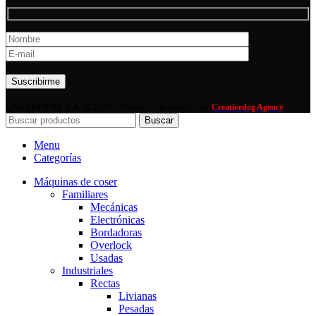
Por favor, deja este campo vacío.
CASA RUERE S.A.
2020 - Diseño y Desarrollo por
Creativedog Agency
Buscar
Menu
Categorías
Máquinas de coser
Familiares
Mecánicas
Electrónicas
Bordadoras
Overlock
Usadas
Industriales
Rectas
Livianas
Pesadas