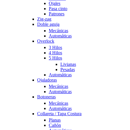
Ojales
Pasa cinto
Patrones
Zig-zag
Doble aguja
Mecánicas
Automáticas
Overlock
3 Hilos
4 Hilos
5 Hilos
Livianas
Pesadas
Automáticas
Ojaladoras
Mecánicas
Automáticas
Botoneras
Mecánicas
Automáticas
Collareta / Tapa Costura
Planas
Cañón