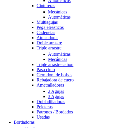
Automáticas
Cintureras
Mecánicas
Automáticas
Multiagujas
Pega eleasticos
Cadenetas
Atracadoras
Doble arrastre
Triple arrastre
Automáticas
Mecánicas
Triple arrastre cañon
Pasa cinto
Cerradora de bolsas
Rebajadora de cuero
Ametralladoras
2 Agujas
3 Agujas
Dobladilladoras
Peleteras
Patrones / Bordados
Usadas
Bordadoras