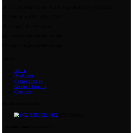
Av. Olazábal 5689, CABA, Argentina; CP C1431CGM
Teléfono: +5411-4521-7382
Celular: 11-4917-1232
casaruere@casaruere.com.ar
repuestos@casaruere.com.ar
MENU
Inicio
Productos
Capacitaciones
Servicio Técnico
Contacto
Productos destacados
SINGER 4432
$
766,663.00
Suscribite a nuestro newsletter