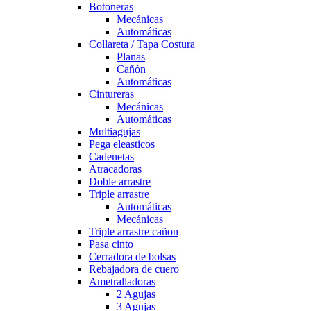
Botoneras
Mecánicas
Automáticas
Collareta / Tapa Costura
Planas
Cañón
Automáticas
Cintureras
Mecánicas
Automáticas
Multiagujas
Pega eleasticos
Cadenetas
Atracadoras
Doble arrastre
Triple arrastre
Automáticas
Mecánicas
Triple arrastre cañon
Pasa cinto
Cerradora de bolsas
Rebajadora de cuero
Ametralladoras
2 Agujas
3 Agujas