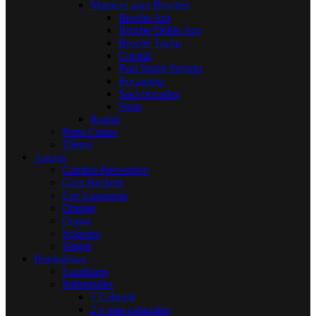
Matrices para Broches
Broche Aro
Broche Doble Aro
Broche Tacha
Condal
Para botón forrado
Recambio
Saca bocados
Snap
Radial
Porta Conos
Tijeras
Agujas
Cambio Preventivo
Groz Beckert
Leo Lammertz
Orange
Organ
Schmetz
Singer
Bordadoras
Familiares
Industriales
1 Cabezal
2 o más cabezales