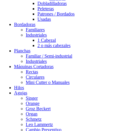
Dobladilladoras
Peleteras
Patrones / Bordados
Usadas
Bordadoras
Familiares
Industriales
1 Cabezal
2 o más cabezales
Planchas
Familiar / Semi-industrial
Industriales
Máquinas Cortadoras
Rectas
Circulares
Mini Cutter o Manuales
Hilos
Agujas
Singer
Orange
Groz Beckert
Organ
Schmetz
Leo Lammertz
Cambio Preventivo