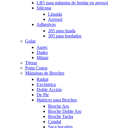
LB5 para máquina de bordar en aerosol
Silicona
Líquida
Aerosol
Adhesivos
205 para tizada
305 para bordados
Guías
Aurec
Daiko
Mitani
Tijeras
Porta Conos
Máquinas de Broches
Radial
Excéntrica
Doble Acción
De Pie
Matrices para Broches
Broche Aro
Broche Doble Aro
Broche Tacha
Condal
Saca bocados