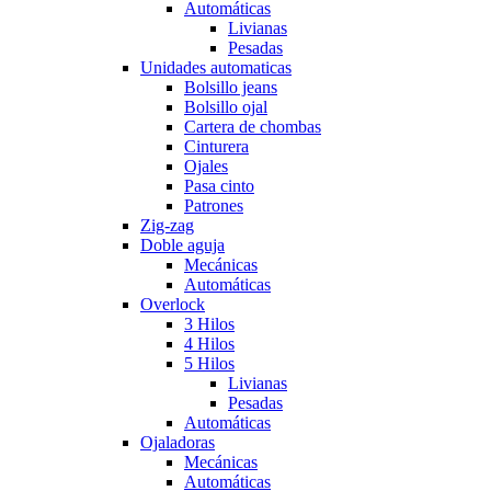
Automáticas
Livianas
Pesadas
Unidades automaticas
Bolsillo jeans
Bolsillo ojal
Cartera de chombas
Cinturera
Ojales
Pasa cinto
Patrones
Zig-zag
Doble aguja
Mecánicas
Automáticas
Overlock
3 Hilos
4 Hilos
5 Hilos
Livianas
Pesadas
Automáticas
Ojaladoras
Mecánicas
Automáticas