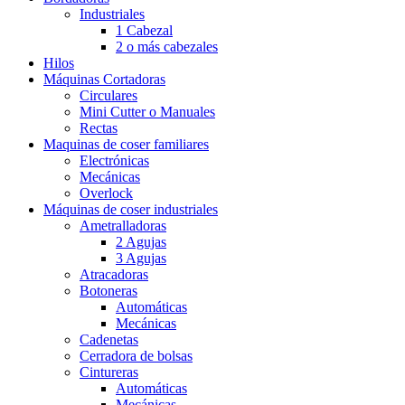
Industriales
1 Cabezal
2 o más cabezales
Hilos
Máquinas Cortadoras
Circulares
Mini Cutter o Manuales
Rectas
Maquinas de coser familiares
Electrónicas
Mecánicas
Overlock
Máquinas de coser industriales
Ametralladoras
2 Agujas
3 Agujas
Atracadoras
Botoneras
Automáticas
Mecánicas
Cadenetas
Cerradora de bolsas
Cintureras
Automáticas
Mecánicas