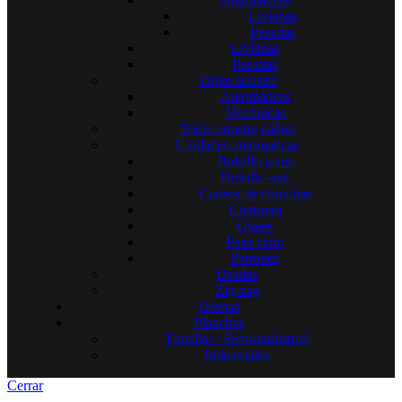
Livianas
Pesadas
Livianas
Pesadas
Triple arrastre
Automáticas
Mecánicas
Triple arrastre cañon
Unidades automaticas
Bolsillo jeans
Bolsillo ojal
Cartera de chombas
Cinturera
Ojales
Pasa cinto
Patrones
Usadas
Zig-zag
Ofertas
Planchas
Familiar / Semi-industrial
Industriales
Cerrar