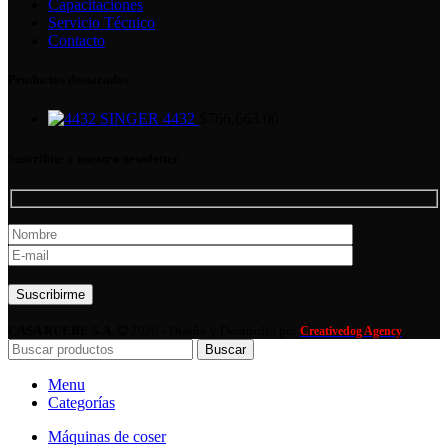
Capacitaciones
Servicio Técnico
Contacto
Productos destacados
SINGER 4432
$
766,663.00
Suscribite a nuestro newsletter
Por favor, deja este campo vacío.
CASA RUERE S.A.
2020 - Diseño y Desarrollo por
Creativedog Agency
Buscar
Menu
Categorías
Máquinas de coser