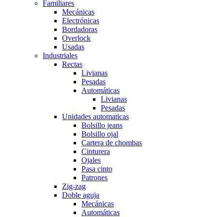
Familiares
Mecánicas
Electrónicas
Bordadoras
Overlock
Usadas
Industriales
Rectas
Livianas
Pesadas
Automáticas
Livianas
Pesadas
Unidades automaticas
Bolsillo jeans
Bolsillo ojal
Cartera de chombas
Cinturera
Ojales
Pasa cinto
Patrones
Zig-zag
Doble aguja
Mecánicas
Automáticas