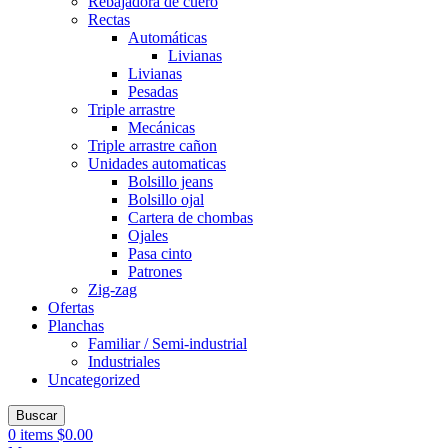
Rebajadora de cuero
Rectas
Automáticas
Livianas
Livianas
Pesadas
Triple arrastre
Mecánicas
Triple arrastre cañon
Unidades automaticas
Bolsillo jeans
Bolsillo ojal
Cartera de chombas
Ojales
Pasa cinto
Patrones
Zig-zag
Ofertas
Planchas
Familiar / Semi-industrial
Industriales
Uncategorized
Buscar
0
items
$
0.00