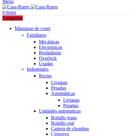
Menu
0
items
Categorías
Máquinas de coser
Familiares
Mecánicas
Electrónicas
Bordadoras
Overlock
Usadas
Industriales
Rectas
Livianas
Pesadas
Automáticas
Livianas
Pesadas
Unidades automaticas
Bolsillo jeans
Bolsillo ojal
Cartera de chombas
Cinturera