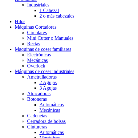
Industriales
1 Cabezal
2 o más cabezales
Hilos
Máquinas Cortadoras
Circulares
Mini Cutter o Manuales
Rectas
Maquinas de coser familiares
Electrónicas
Mecánicas
Overlock
Máquinas de coser industriales
Ametralladoras
2 Agujas
3 Agujas
Atracadoras
Botoneras
Automáticas
Mecánicas
Cadenetas
Cerradora de bolsas
Cintureras
Automáticas
Mecánicas