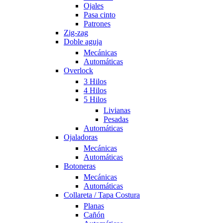
Ojales
Pasa cinto
Patrones
Zig-zag
Doble aguja
Mecánicas
Automáticas
Overlock
3 Hilos
4 Hilos
5 Hilos
Livianas
Pesadas
Automáticas
Ojaladoras
Mecánicas
Automáticas
Botoneras
Mecánicas
Automáticas
Collareta / Tapa Costura
Planas
Cañón