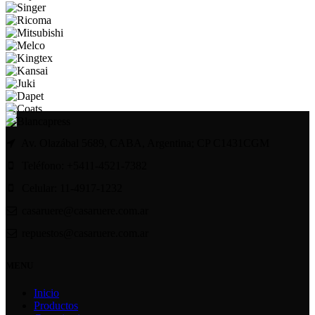
Av. Olazábal 5689, CABA, Argentina; CP C1431CGM
Teléfono: +5411-4521-7382
Celular: 11-4917-1232
casaruere@casaruere.com.ar
repuestos@casaruere.com.ar
MENU
Inicio
Productos