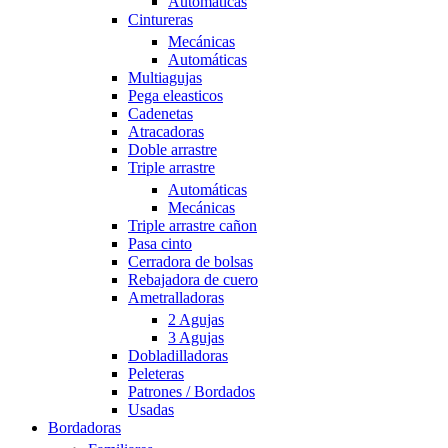
Automáticas
Cintureras
Mecánicas
Automáticas
Multiagujas
Pega eleasticos
Cadenetas
Atracadoras
Doble arrastre
Triple arrastre
Automáticas
Mecánicas
Triple arrastre cañon
Pasa cinto
Cerradora de bolsas
Rebajadora de cuero
Ametralladoras
2 Agujas
3 Agujas
Dobladilladoras
Peleteras
Patrones / Bordados
Usadas
Bordadoras