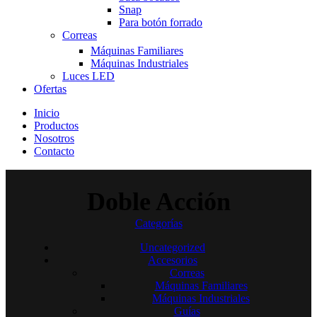
Snap
Para botón forrado
Correas
Máquinas Familiares
Máquinas Industriales
Luces LED
Ofertas
Inicio
Productos
Nosotros
Contacto
Doble Acción
Categorías
Uncategorized
Accesorios
Correas
Máquinas Familiares
Máquinas Industriales
Guías