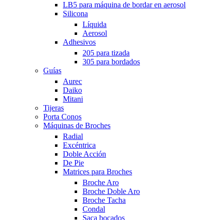
LB5 para máquina de bordar en aerosol
Silicona
Líquida
Aerosol
Adhesivos
205 para tizada
305 para bordados
Guías
Aurec
Daiko
Mitani
Tijeras
Porta Conos
Máquinas de Broches
Radial
Excéntrica
Doble Acción
De Pie
Matrices para Broches
Broche Aro
Broche Doble Aro
Broche Tacha
Condal
Saca bocados