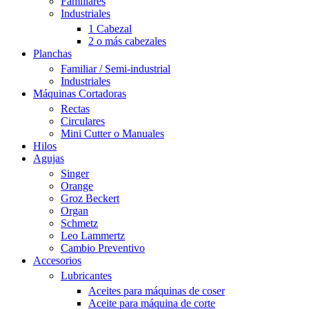
Familiares
Industriales
1 Cabezal
2 o más cabezales
Planchas
Familiar / Semi-industrial
Industriales
Máquinas Cortadoras
Rectas
Circulares
Mini Cutter o Manuales
Hilos
Agujas
Singer
Orange
Groz Beckert
Organ
Schmetz
Leo Lammertz
Cambio Preventivo
Accesorios
Lubricantes
Aceites para máquinas de coser
Aceite para máquina de corte