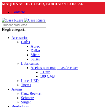
MÁQUINAS DE COSER, BORDAR Y CORTAR
Contacto
Elegir categoría
Accesorios
Guías
Aurec
Daiko
Mitani
Suisei
Lubricantes
Aceites para máquinas de coser
1 Litro
100 CM3
Luces LED
Tijeras
Agujas
Groz Beckert
Schmetz
Singer
Bordadoras