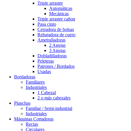
Triple arrastre
Automáticas
Mecánicas
Triple arrastre cañon
Pasa cinto
Cerradora de bolsas
Rebajadora de cuero
Ametralladoras
2 Agujas
3 Agujas
Dobladilladoras
Peleteras
Patrones / Bordados
Usadas
Bordadoras
Familiares
Industriales
1 Cabezal
2 o más cabezales
Planchas
Familiar / Semi-industrial
Industriales
Máquinas Cortadoras
Rectas
Circulares