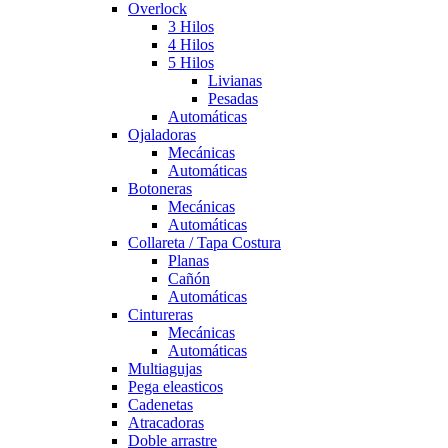
Overlock
3 Hilos
4 Hilos
5 Hilos
Livianas
Pesadas
Automáticas
Ojaladoras
Mecánicas
Automáticas
Botoneras
Mecánicas
Automáticas
Collareta / Tapa Costura
Planas
Cañón
Automáticas
Cintureras
Mecánicas
Automáticas
Multiagujas
Pega eleasticos
Cadenetas
Atracadoras
Doble arrastre