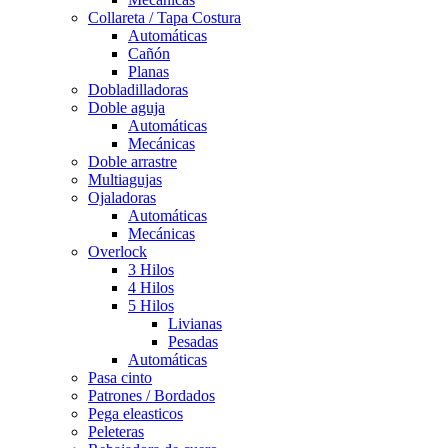
Collareta / Tapa Costura
Automáticas
Cañón
Planas
Dobladilladoras
Doble aguja
Automáticas
Mecánicas
Doble arrastre
Multiagujas
Ojaladoras
Automáticas
Mecánicas
Overlock
3 Hilos
4 Hilos
5 Hilos
Livianas
Pesadas
Automáticas
Pasa cinto
Patrones / Bordados
Pega eleasticos
Peleteras