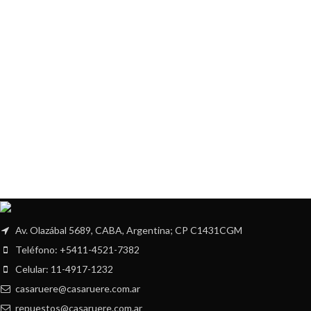
Av. Olazábal 5689, CABA, Argentina; CP C1431CGM
Teléfono: +5411-4521-7382
Celular: 11-4917-1232
casaruere@casaruere.com.ar
repuestos@casaruere.com.ar