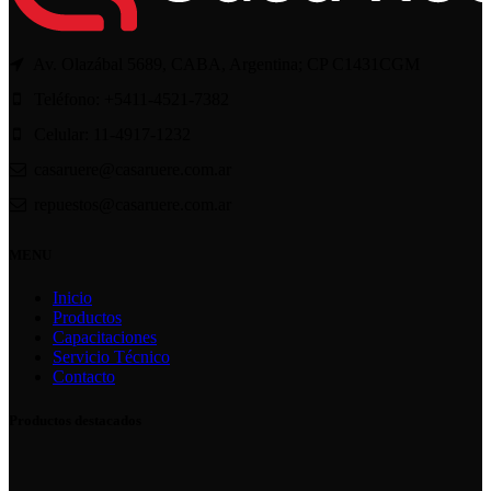
Av. Olazábal 5689, CABA, Argentina; CP C1431CGM
Teléfono: +5411-4521-7382
Celular: 11-4917-1232
casaruere@casaruere.com.ar
repuestos@casaruere.com.ar
MENU
Inicio
Productos
Capacitaciones
Servicio Técnico
Contacto
Productos destacados