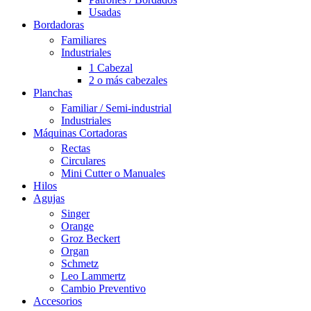
Usadas
Bordadoras
Familiares
Industriales
1 Cabezal
2 o más cabezales
Planchas
Familiar / Semi-industrial
Industriales
Máquinas Cortadoras
Rectas
Circulares
Mini Cutter o Manuales
Hilos
Agujas
Singer
Orange
Groz Beckert
Organ
Schmetz
Leo Lammertz
Cambio Preventivo
Accesorios