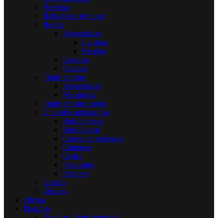
Peleteras
Rebajadora de cuero
Rectas
Automáticas
Livianas
Pesadas
Livianas
Pesadas
Triple arrastre
Automáticas
Mecánicas
Triple arrastre cañon
Unidades automaticas
Bolsillo jeans
Bolsillo ojal
Cartera de chombas
Cinturera
Ojales
Pasa cinto
Patrones
Usadas
Zig-zag
Ofertas
Planchas
Familiar / Semi-industrial