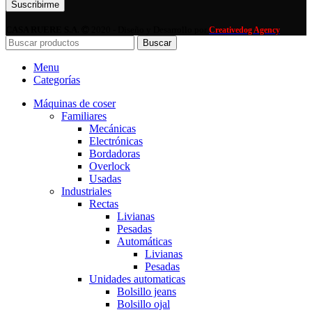
CASA RUERE S.A.
2020 - Diseño y Desarrollo por
Creativedog Agency
Buscar
Menu
Categorías
Máquinas de coser
Familiares
Mecánicas
Electrónicas
Bordadoras
Overlock
Usadas
Industriales
Rectas
Livianas
Pesadas
Automáticas
Livianas
Pesadas
Unidades automaticas
Bolsillo jeans
Bolsillo ojal