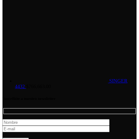
SINGER
4432
$
766,663.00
Suscribite a nuestro newsletter
Por favor, deja este campo vacío.