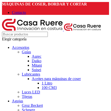
MÁQUINAS DE COSER, BORDAR Y CORTAR
Contacto
Elegir categoría
Accesorios
Guías
Aurec
Daiko
Mitani
Suisei
Lubricantes
Aceites para máquinas de coser
1 Litro
100 CM3
Luces LED
Tijeras
Agujas
Groz Beckert
Schmetz