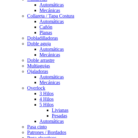
Automáticas
Mecánicas
Collareta / Tapa Costura
Automáticas
Cañón
Planas
Dobladilladoras
Doble aguja
Automáticas
Mecánicas
Doble arrastre
Multiagujas
Ojaladoras
Automáticas
Mecánicas
Overlock
3 Hilos
4 Hilos
5 Hilos
Livianas
Pesadas
Automáticas
Pasa cinto
Patrones / Bordados
Pega eleasticos