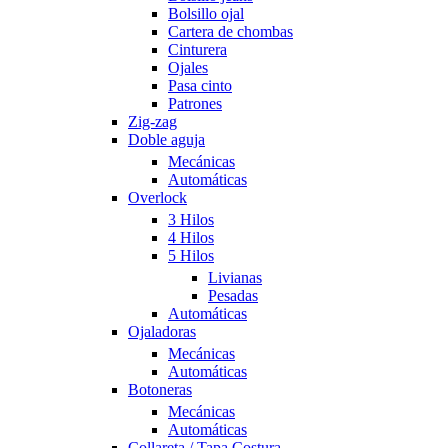
Bolsillo ojal
Cartera de chombas
Cinturera
Ojales
Pasa cinto
Patrones
Zig-zag
Doble aguja
Mecánicas
Automáticas
Overlock
3 Hilos
4 Hilos
5 Hilos
Livianas
Pesadas
Automáticas
Ojaladoras
Mecánicas
Automáticas
Botoneras
Mecánicas
Automáticas
Collareta / Tapa Costura