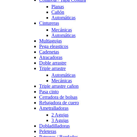
Planas
Cañón
Automáticas
Cintureras
Mecánicas
Automáticas
Multiagujas
Pega eleasticos
Cadenetas
Atracadoras
Doble arrastre
Triple arrastre
Automáticas
Mecánicas
Triple arrastre cañon
Pasa cinto
Cerradora de bolsas
Rebajadora de cuero
Ametralladoras
2 Agujas
3 Agujas
Dobladilladoras
Peleteras
Patrones / Bordados