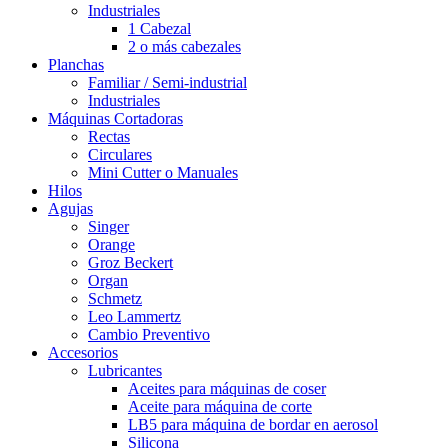
Industriales
1 Cabezal
2 o más cabezales
Planchas
Familiar / Semi-industrial
Industriales
Máquinas Cortadoras
Rectas
Circulares
Mini Cutter o Manuales
Hilos
Agujas
Singer
Orange
Groz Beckert
Organ
Schmetz
Leo Lammertz
Cambio Preventivo
Accesorios
Lubricantes
Aceites para máquinas de coser
Aceite para máquina de corte
LB5 para máquina de bordar en aerosol
Silicona