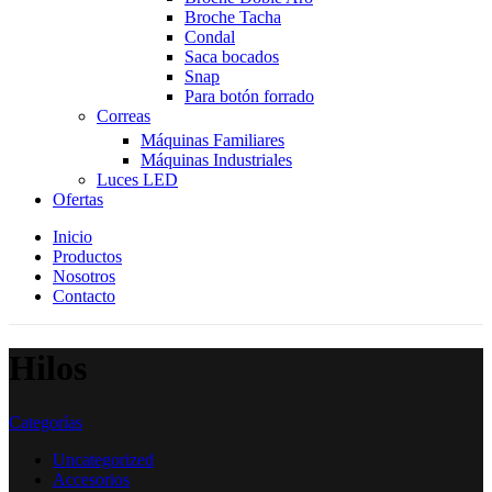
Broche Tacha
Condal
Saca bocados
Snap
Para botón forrado
Correas
Máquinas Familiares
Máquinas Industriales
Luces LED
Ofertas
Inicio
Productos
Nosotros
Contacto
Hilos
Categorías
Uncategorized
Accesorios