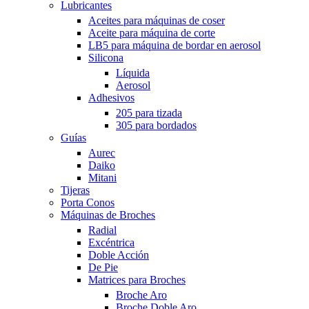
Lubricantes
Aceites para máquinas de coser
Aceite para máquina de corte
LB5 para máquina de bordar en aerosol
Silicona
Líquida
Aerosol
Adhesivos
205 para tizada
305 para bordados
Guías
Aurec
Daiko
Mitani
Tijeras
Porta Conos
Máquinas de Broches
Radial
Excéntrica
Doble Acción
De Pie
Matrices para Broches
Broche Aro
Broche Doble Aro