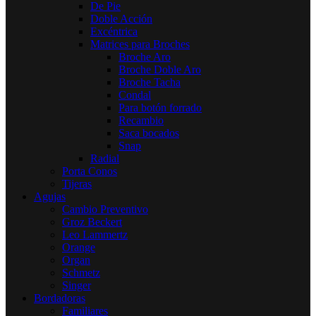
De Pie
Doble Acción
Excéntrica
Matrices para Broches
Broche Aro
Broche Doble Aro
Broche Tacha
Condal
Para botón forrado
Recambio
Saca bocados
Snap
Radial
Porta Conos
Tijeras
Agujas
Cambio Preventivo
Groz Beckert
Leo Lammertz
Orange
Organ
Schmetz
Singer
Bordadoras
Familiares