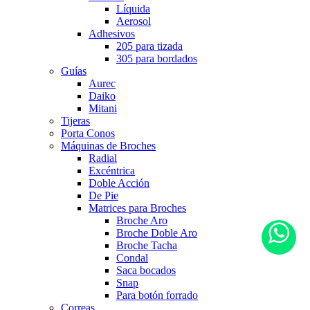
Líquida
Aerosol
Adhesivos
205 para tizada
305 para bordados
Guías
Aurec
Daiko
Mitani
Tijeras
Porta Conos
Máquinas de Broches
Radial
Excéntrica
Doble Acción
De Pie
Matrices para Broches
Broche Aro
Broche Doble Aro
Broche Tacha
Condal
Saca bocados
Snap
Para botón forrado
Correas