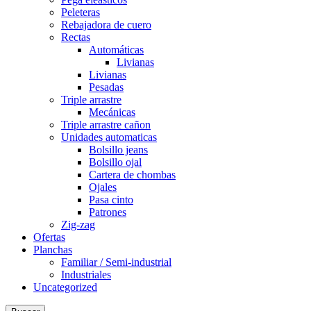
Peleteras
Rebajadora de cuero
Rectas
Automáticas
Livianas
Livianas
Pesadas
Triple arrastre
Mecánicas
Triple arrastre cañon
Unidades automaticas
Bolsillo jeans
Bolsillo ojal
Cartera de chombas
Ojales
Pasa cinto
Patrones
Zig-zag
Ofertas
Planchas
Familiar / Semi-industrial
Industriales
Uncategorized