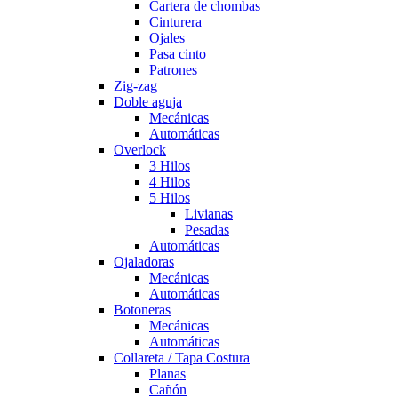
Cartera de chombas
Cinturera
Ojales
Pasa cinto
Patrones
Zig-zag
Doble aguja
Mecánicas
Automáticas
Overlock
3 Hilos
4 Hilos
5 Hilos
Livianas
Pesadas
Automáticas
Ojaladoras
Mecánicas
Automáticas
Botoneras
Mecánicas
Automáticas
Collareta / Tapa Costura
Planas
Cañón