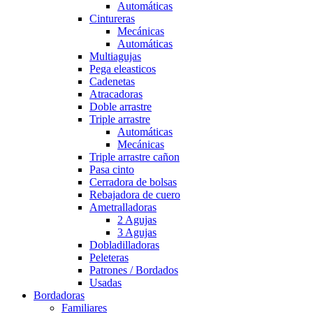
Automáticas
Cintureras
Mecánicas
Automáticas
Multiagujas
Pega eleasticos
Cadenetas
Atracadoras
Doble arrastre
Triple arrastre
Automáticas
Mecánicas
Triple arrastre cañon
Pasa cinto
Cerradora de bolsas
Rebajadora de cuero
Ametralladoras
2 Agujas
3 Agujas
Dobladilladoras
Peleteras
Patrones / Bordados
Usadas
Bordadoras
Familiares