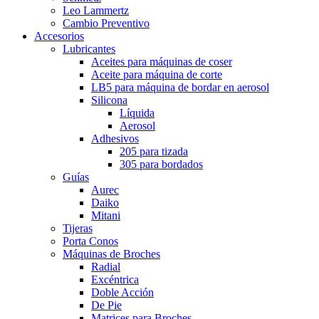
Leo Lammertz
Cambio Preventivo
Accesorios
Lubricantes
Aceites para máquinas de coser
Aceite para máquina de corte
LB5 para máquina de bordar en aerosol
Silicona
Líquida
Aerosol
Adhesivos
205 para tizada
305 para bordados
Guías
Aurec
Daiko
Mitani
Tijeras
Porta Conos
Máquinas de Broches
Radial
Excéntrica
Doble Acción
De Pie
Matrices para Broches