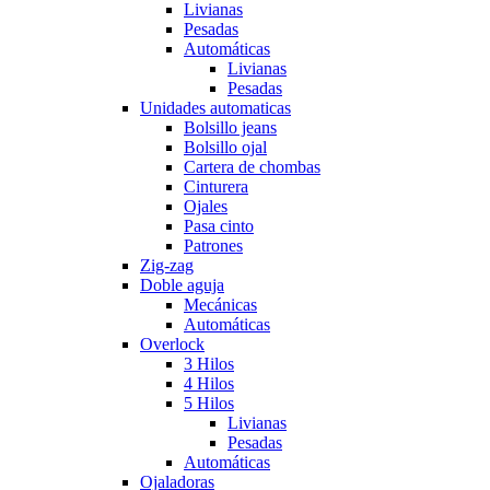
Livianas
Pesadas
Automáticas
Livianas
Pesadas
Unidades automaticas
Bolsillo jeans
Bolsillo ojal
Cartera de chombas
Cinturera
Ojales
Pasa cinto
Patrones
Zig-zag
Doble aguja
Mecánicas
Automáticas
Overlock
3 Hilos
4 Hilos
5 Hilos
Livianas
Pesadas
Automáticas
Ojaladoras