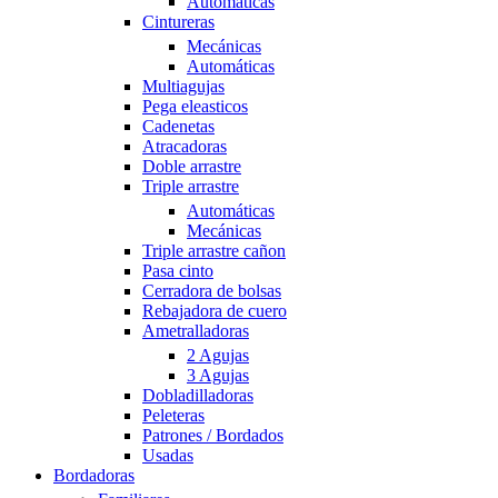
Automáticas
Cintureras
Mecánicas
Automáticas
Multiagujas
Pega eleasticos
Cadenetas
Atracadoras
Doble arrastre
Triple arrastre
Automáticas
Mecánicas
Triple arrastre cañon
Pasa cinto
Cerradora de bolsas
Rebajadora de cuero
Ametralladoras
2 Agujas
3 Agujas
Dobladilladoras
Peleteras
Patrones / Bordados
Usadas
Bordadoras