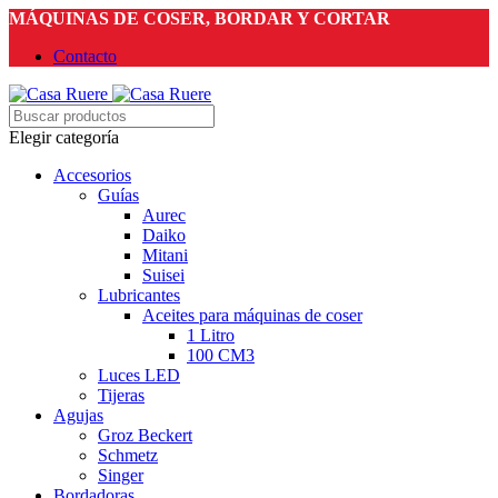
MÁQUINAS DE COSER, BORDAR Y CORTAR
Contacto
Elegir categoría
Accesorios
Guías
Aurec
Daiko
Mitani
Suisei
Lubricantes
Aceites para máquinas de coser
1 Litro
100 CM3
Luces LED
Tijeras
Agujas
Groz Beckert
Schmetz
Singer
Bordadoras