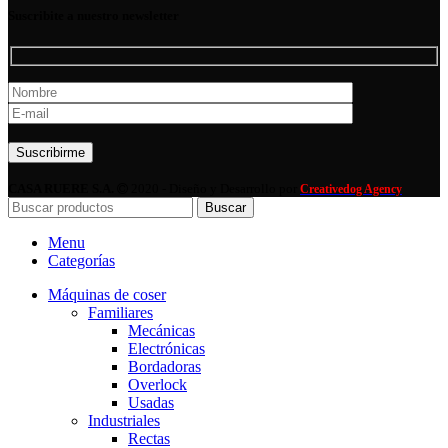
Suscribite a nuestro newsletter
Por favor, deja este campo vacío.
CASA RUERE S.A.
2020 - Diseño y Desarrollo por
Creativedog Agency
Buscar
Menu
Categorías
Máquinas de coser
Familiares
Mecánicas
Electrónicas
Bordadoras
Overlock
Usadas
Industriales
Rectas