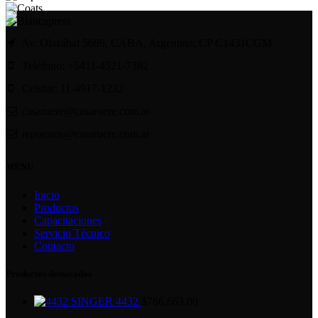
Av. Olazábal 5689, CABA, Argentina; CP C1431CGM
Teléfono: +5411-4521-7382
Celular: 11-4917-1232
casaruere@casaruere.com.ar
repuestos@casaruere.com.ar
MENU
Inicio
Productos
Capacitaciones
Servicio Técnico
Contacto
Productos destacados
SINGER 4432
$
766,663.00