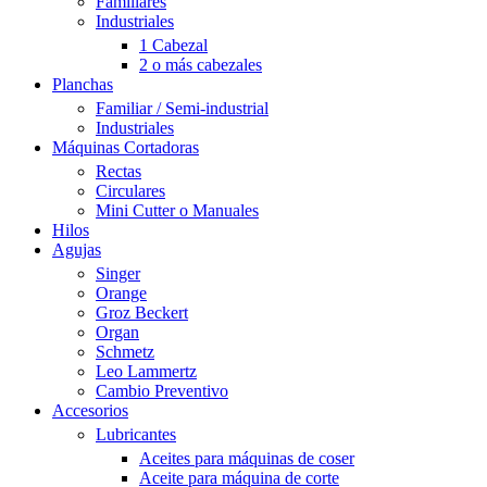
Familiares
Industriales
1 Cabezal
2 o más cabezales
Planchas
Familiar / Semi-industrial
Industriales
Máquinas Cortadoras
Rectas
Circulares
Mini Cutter o Manuales
Hilos
Agujas
Singer
Orange
Groz Beckert
Organ
Schmetz
Leo Lammertz
Cambio Preventivo
Accesorios
Lubricantes
Aceites para máquinas de coser
Aceite para máquina de corte