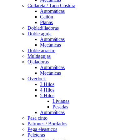
Collareta / Tapa Costura
Automáticas
Cañón
Planas
Dobladilladoras
Doble aguja
Automáticas
Mecánicas
Doble arrastre
Multiagujas
Ojaladoras
Automáticas
Mecánicas
Overlock
3 Hilos
4 Hilos
5 Hilos
Livianas
Pesadas
Automáticas
Pasa cinto
Patrones / Bordados
Pega eleasticos
Peleteras