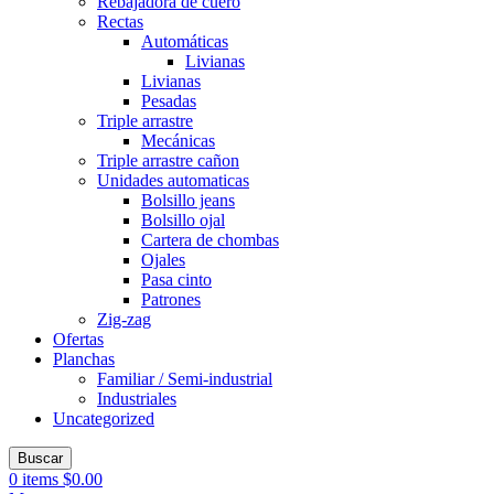
Rebajadora de cuero
Rectas
Automáticas
Livianas
Livianas
Pesadas
Triple arrastre
Mecánicas
Triple arrastre cañon
Unidades automaticas
Bolsillo jeans
Bolsillo ojal
Cartera de chombas
Ojales
Pasa cinto
Patrones
Zig-zag
Ofertas
Planchas
Familiar / Semi-industrial
Industriales
Uncategorized
Buscar
0
items
$
0.00