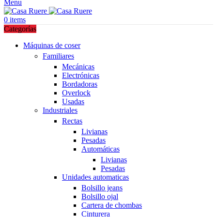
Menu
0
items
Categorías
Máquinas de coser
Familiares
Mecánicas
Electrónicas
Bordadoras
Overlock
Usadas
Industriales
Rectas
Livianas
Pesadas
Automáticas
Livianas
Pesadas
Unidades automaticas
Bolsillo jeans
Bolsillo ojal
Cartera de chombas
Cinturera