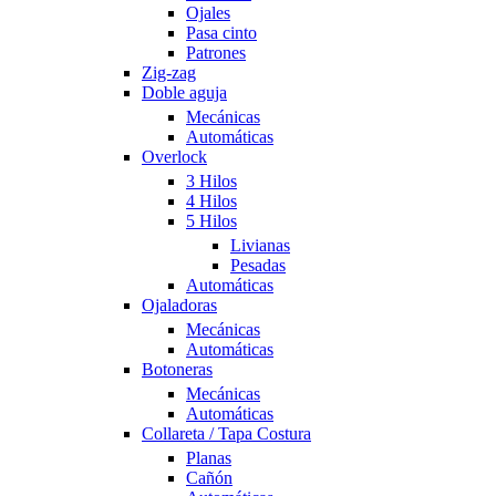
Ojales
Pasa cinto
Patrones
Zig-zag
Doble aguja
Mecánicas
Automáticas
Overlock
3 Hilos
4 Hilos
5 Hilos
Livianas
Pesadas
Automáticas
Ojaladoras
Mecánicas
Automáticas
Botoneras
Mecánicas
Automáticas
Collareta / Tapa Costura
Planas
Cañón