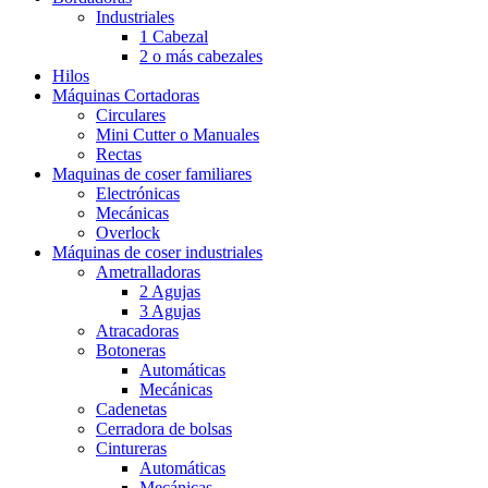
Industriales
1 Cabezal
2 o más cabezales
Hilos
Máquinas Cortadoras
Circulares
Mini Cutter o Manuales
Rectas
Maquinas de coser familiares
Electrónicas
Mecánicas
Overlock
Máquinas de coser industriales
Ametralladoras
2 Agujas
3 Agujas
Atracadoras
Botoneras
Automáticas
Mecánicas
Cadenetas
Cerradora de bolsas
Cintureras
Automáticas
Mecánicas