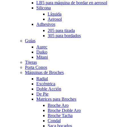
LB5 para máquina de bordar en aerosol
Silicona
Líquida
Aerosol
Adhesivos
205 para tizada
305 para bordados
Guías
Aurec
Daiko
Mitani
Tijeras
Porta Conos
Máquinas de Broches
Radial
Excéntrica
Doble Acción
De Pie
Matrices para Broches
Broche Aro
Broche Doble Aro
Broche Tacha
Condal
Saca bocados