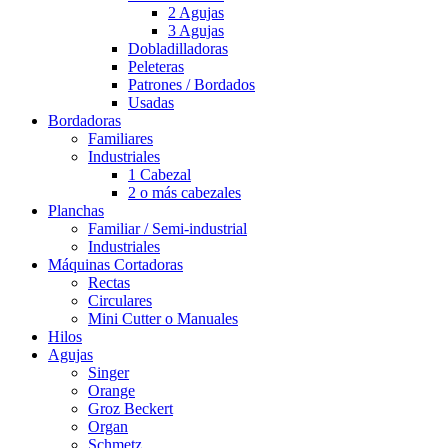
2 Agujas
3 Agujas
Dobladilladoras
Peleteras
Patrones / Bordados
Usadas
Bordadoras
Familiares
Industriales
1 Cabezal
2 o más cabezales
Planchas
Familiar / Semi-industrial
Industriales
Máquinas Cortadoras
Rectas
Circulares
Mini Cutter o Manuales
Hilos
Agujas
Singer
Orange
Groz Beckert
Organ
Schmetz