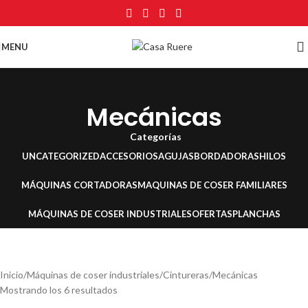
MENU
Mecánicas
Categorías
UNCATEGORIZED
ACCESORIOS
AGUJAS
BORDADORAS
HILOS
MÁQUINAS CORTADORAS
MAQUINAS DE COSER FAMILIARES
MÁQUINAS DE COSER INDUSTRIALES
OFERTAS
PLANCHAS
Inicio
Máquinas de coser industriales
Cintureras
Mecánicas
Mostrando los 6 resultados