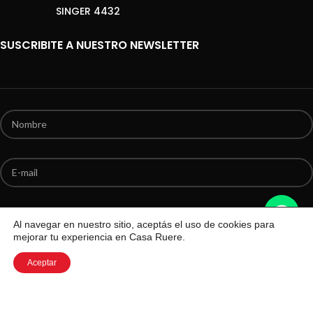
SINGER 4432
SUSCRIBITE A NUESTRO NEWSLETTER
Por favor, deja este campo vacío.
Al navegar en nuestro sitio, aceptás el uso de cookies para
mejorar tu experiencia en Casa Ruere.
Aceptar
Creativedog Agency
CASA RUERE S.A.
2020 - Diseño y Desarrollo por