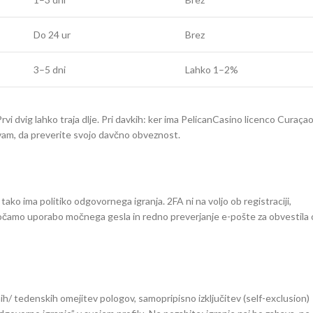
Do 24 ur
Brez
3–5 dni
Lahko 1–2%
vi dvig lahko traja dlje. Pri davkih: ker ima PelicanCasino licenco Curaçao
vam, da preverite svojo davčno obveznost.
tako ima politiko odgovornega igranja. 2FA ni na voljo ob registraciji,
ročamo uporabo močnega gesla in redno preverjanje e-pošte za obvestila 
/ tedenskih omejitev pologov, samopripisno izključitev (self-exclusion)