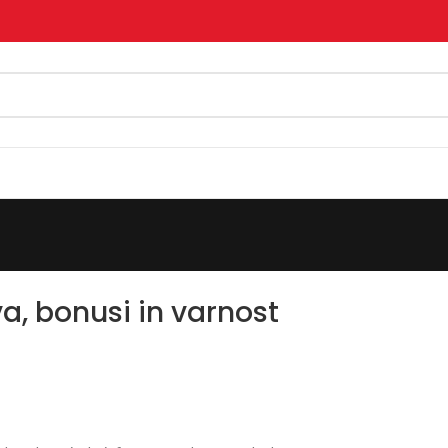
a, bonusi in varnost