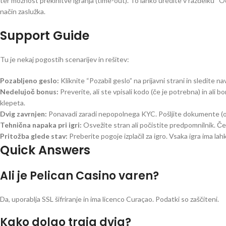
ter možnost prekinitve igranja (time-out). To lahko uredite v razdelku “O
način zaslužka.
Support Guide
Tu je nekaj pogostih scenarijev in rešitev:
Pozabljeno geslo:
Kliknite “Pozabil geslo” na prijavni strani in sledite n
Nedelujoč bonus:
Preverite, ali ste vpisali kodo (če je potrebna) in ali
klepeta.
Dvig zavrnjen:
Ponavadi zaradi nepopolnega KYC. Pošljite dokumente (os
Tehnična napaka pri igri:
Osvežite stran ali počistite predpomnilnik. Če
Pritožba glede stav:
Preberite pogoje izplačil za igro. Vsaka igra ima 
Quick Answers
Ali je Pelican Casino varen?
Da, uporablja SSL šifriranje in ima licenco Curaçao. Podatki so zaščiteni.
Kako dolgo traja dvig?