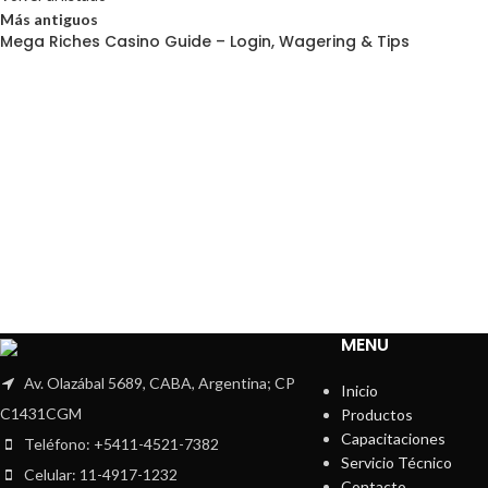
Más antiguos
Mega Riches Casino Guide – Login, Wagering & Tips
MENU
Av. Olazábal 5689, CABA, Argentina; CP
Inicio
C1431CGM
Productos
Capacitaciones
Teléfono: +5411-4521-7382
Servicio Técnico
Celular: 11-4917-1232
Contacto