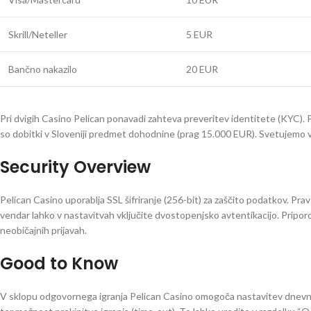
Skrill/Neteller
5 EUR
Bančno nakazilo
20 EUR
Pri dvigih Casino Pelican ponavadi zahteva preveritev identitete (KYC). Pr
so dobitki v Sloveniji predmet dohodnine (prag 15.000 EUR). Svetujemo 
Security Overview
Pelican Casino uporablja SSL šifriranje (256-bit) za zaščito podatkov. Prav 
vendar lahko v nastavitvah vključite dvostopenjsko avtentikacijo. Pripo
neobičajnih prijavah.
Good to Know
V sklopu odgovornega igranja Pelican Casino omogoča nastavitev dnevnih