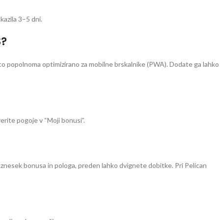
kazila 3–5 dni.
S?
sto popolnoma optimizirano za mobilne brskalnike (PWA). Dodate ga lahko
erite pogoje v “Moji bonusi”.
 znesek bonusa in pologa, preden lahko dvignete dobitke. Pri Pelican