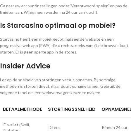
Ga naar uw accountinstellingen onder ‘Verantwoord spelen’ en pas de
limieten aan. Wijzigingen worden na 24 uur van kracht.
Is Starcasino optimaal op mobiel?
Starcasino heeft een mobiel-geoptimaliseerde website en een
progressive web app (PWA) die u rechtstreeks vanuit de browser kunt
starten. Er is geen aparte app in de stores.
Insider Advice
Let op de snelheid van stortingen versus opnames. Bij sommige
methoden is storten direct, maar duurt opname langer. Gebruik de
volgende tabel om een weloverwogen keuze te maken:
BETAALMETHODE
STORTINGSSNELHEID
OPNAMESNEL
E-wallet (Skrill,
Direct
Binnen 24 uur
Neteller)