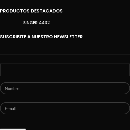
PRODUCTOS DESTACADOS
SINGER 4432
SUSCRIBITE A NUESTRO NEWSLETTER
Por favor, deja este campo vacío.