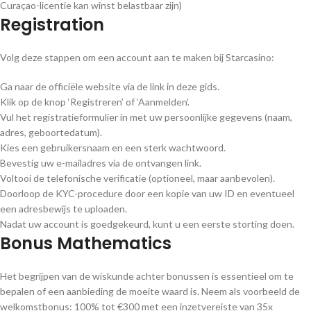
Curaçao-licentie kan winst belastbaar zijn)
Registration
Volg deze stappen om een account aan te maken bij Starcasino:
Ga naar de officiële website via de link in deze gids.
Klik op de knop ‘Registreren’ of ‘Aanmelden’.
Vul het registratieformulier in met uw persoonlijke gegevens (naam,
adres, geboortedatum).
Kies een gebruikersnaam en een sterk wachtwoord.
Bevestig uw e-mailadres via de ontvangen link.
Voltooi de telefonische verificatie (optioneel, maar aanbevolen).
Doorloop de KYC-procedure door een kopie van uw ID en eventueel
een adresbewijs te uploaden.
Nadat uw account is goedgekeurd, kunt u een eerste storting doen.
Bonus Mathematics
Het begrijpen van de wiskunde achter bonussen is essentieel om te
bepalen of een aanbieding de moeite waard is. Neem als voorbeeld de
welkomstbonus: 100% tot €300 met een inzetvereiste van 35x