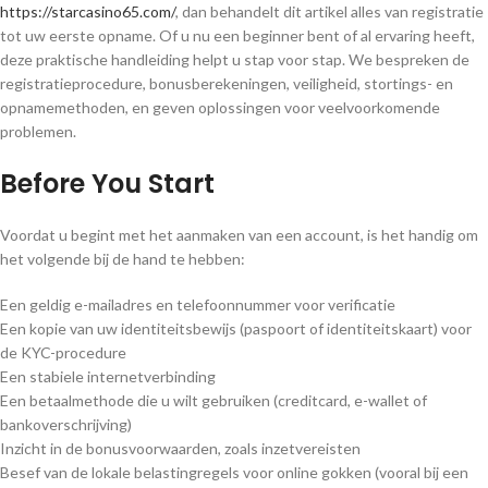
https://starcasino65.com/
, dan behandelt dit artikel alles van registratie
tot uw eerste opname. Of u nu een beginner bent of al ervaring heeft,
deze praktische handleiding helpt u stap voor stap. We bespreken de
registratieprocedure, bonusberekeningen, veiligheid, stortings- en
opnamemethoden, en geven oplossingen voor veelvoorkomende
problemen.
Before You Start
Voordat u begint met het aanmaken van een account, is het handig om
het volgende bij de hand te hebben:
Een geldig e-mailadres en telefoonnummer voor verificatie
Een kopie van uw identiteitsbewijs (paspoort of identiteitskaart) voor
de KYC-procedure
Een stabiele internetverbinding
Een betaalmethode die u wilt gebruiken (creditcard, e-wallet of
bankoverschrijving)
Inzicht in de bonusvoorwaarden, zoals inzetvereisten
Besef van de lokale belastingregels voor online gokken (vooral bij een