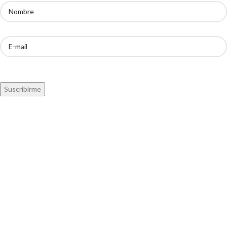
Por favor, deja este campo vacío.