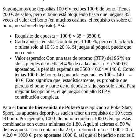
Supongamos que depositas 100 € y recibes 100 € de bono. Tienes
200 € de saldo, pero el bono está bloqueado hasta que juegues 35
veces el valor del bono (en muchos casinos, el requisito es sobre el
bono, no sobre el depósito). Así:
Requisito de apuesta = 100 € × 35 = 3500 €.
Cada apuesta en slots contribuye al 100 %, pero en blackjack
o ruleta solo al 10 % o 20 %. Si juegas al póquer, puede que
no cuente.
Valor esperado: Con una tasa de retorno (RTP) del 96 % en
slots, pierdes de media el 4 % de cada apuesta. En 3500 €
apostados, la pérdida esperada es 3500 × 0.04 = 140 €. Como
tenías 100 € de bono, la ganancia esperada es 100 – 140 = –
40 €. Esto significa que, estadísticamente, es probable que
pierdas el bono y parte de tu depósito si juegas solo slots. Para
mejorar las opciones, elige juegos con alto RTP y
contribución completa.
Para el
bono de bienvenida de PokerStars
aplicado a PokerStars
Sport, las apuestas deportivas suelen tener un requisito de 10 veces
el bono. Por ejemplo, 100 € de bono requieren 1000 € en apuestas
combinadas con cuotas mínimas de 1.80. Aquí, si aciertas el 50 %
de tus apuestas con cuota media 2.0, el retorno bruto es 1000 × 0.5
× 2.0 = 1000 €, pero apostaste 1000 €, así que el beneficio neto es 0