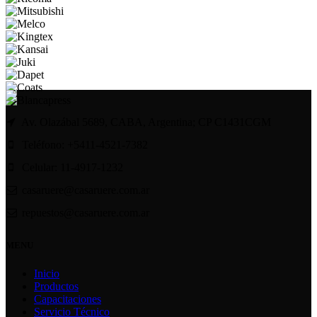
Av. Olazábal 5689, CABA, Argentina; CP C1431CGM
Teléfono: +5411-4521-7382
Celular: 11-4917-1232
casaruere@casaruere.com.ar
repuestos@casaruere.com.ar
MENU
Inicio
Productos
Capacitaciones
Servicio Técnico