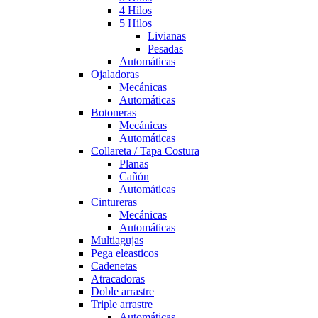
4 Hilos
5 Hilos
Livianas
Pesadas
Automáticas
Ojaladoras
Mecánicas
Automáticas
Botoneras
Mecánicas
Automáticas
Collareta / Tapa Costura
Planas
Cañón
Automáticas
Cintureras
Mecánicas
Automáticas
Multiagujas
Pega eleasticos
Cadenetas
Atracadoras
Doble arrastre
Triple arrastre
Automáticas