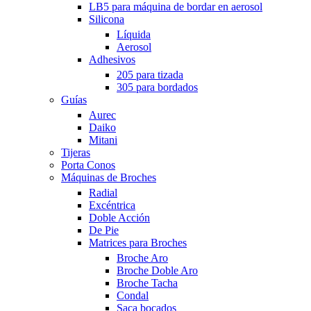
LB5 para máquina de bordar en aerosol
Silicona
Líquida
Aerosol
Adhesivos
205 para tizada
305 para bordados
Guías
Aurec
Daiko
Mitani
Tijeras
Porta Conos
Máquinas de Broches
Radial
Excéntrica
Doble Acción
De Pie
Matrices para Broches
Broche Aro
Broche Doble Aro
Broche Tacha
Condal
Saca bocados