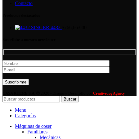
Contacto
Productos destacados
SINGER 4432
$
766,663.00
Suscribite a nuestro newsletter
Por favor, deja este campo vacío.
CASA RUERE S.A.
2020 - Diseño y Desarrollo por
Creativedog Agency
Buscar
Menu
Categorías
Máquinas de coser
Familiares
Mecánicas