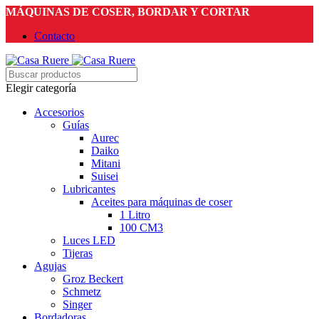
MÁQUINAS DE COSER, BORDAR Y CORTAR
Contacto
Elegir categoría
Accesorios
Guías
Aurec
Daiko
Mitani
Suisei
Lubricantes
Aceites para máquinas de coser
1 Litro
100 CM3
Luces LED
Tijeras
Agujas
Groz Beckert
Schmetz
Singer
Bordadoras