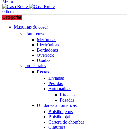
Menu
0
items
Categorías
Máquinas de coser
Familiares
Mecánicas
Electrónicas
Bordadoras
Overlock
Usadas
Industriales
Rectas
Livianas
Pesadas
Automáticas
Livianas
Pesadas
Unidades automaticas
Bolsillo jeans
Bolsillo ojal
Cartera de chombas
Cinturera