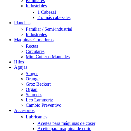
Familiares
Industriales
1 Cabezal
2 o más cabezales
Planchas
Familiar / Semi-industrial
Industriales
Máquinas Cortadoras
Rectas
Circulares
Mini Cutter o Manuales
Hilos
Agujas
Singer
Orange
Groz Beckert
Organ
Schmetz
Leo Lammertz
Cambio Preventivo
Accesorios
Lubricantes
Aceites para máquinas de coser
Aceite para máquina de corte