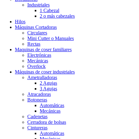
Industriales
1 Cabezal
2 o más cabezales
Hilos
Máquinas Cortadoras
Circulares
Mini Cutter o Manuales
Rectas
Maquinas de coser familiares
Electrónicas
Mecánicas
Overlock
Máquinas de coser industriales
Ametralladoras
2 Agujas
3 Agujas
Atracadoras
Botoneras
Automáticas
Mecánicas
Cadenetas
Cerradora de bolsas
Cintureras
Automáticas
Mecánicas