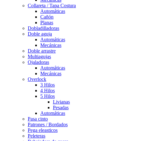
Collareta / Tapa Costura
Automáticas
Cañón
Planas
Dobladilladoras
Doble aguja
Automáticas
Mecánicas
Doble arrastre
Multiagujas
Ojaladoras
Automáticas
Mecánicas
Overlock
3 Hilos
4 Hilos
5 Hilos
Livianas
Pesadas
Automáticas
Pasa cinto
Patrones / Bordados
Pega eleasticos
Peleteras