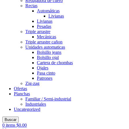
Rebajadora de cuero
Rectas
Automáticas
Livianas
Livianas
Pesadas
Triple arrastre
Mecánicas
Triple arrastre cañon
Unidades automaticas
Bolsillo jeans
Bolsillo ojal
Cartera de chombas
Ojales
Pasa cinto
Patrones
Zig-zag
Ofertas
Planchas
Familiar / Semi-industrial
Industriales
Uncategorized
Buscar
0
items
$
0.00