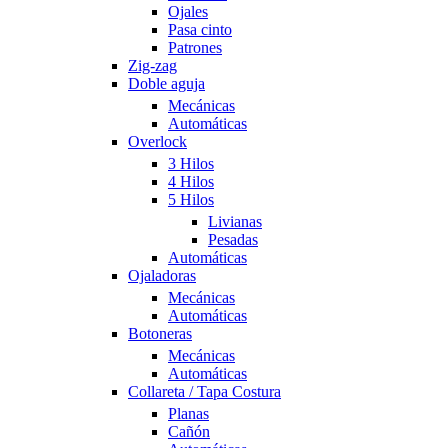
Ojales
Pasa cinto
Patrones
Zig-zag
Doble aguja
Mecánicas
Automáticas
Overlock
3 Hilos
4 Hilos
5 Hilos
Livianas
Pesadas
Automáticas
Ojaladoras
Mecánicas
Automáticas
Botoneras
Mecánicas
Automáticas
Collareta / Tapa Costura
Planas
Cañón