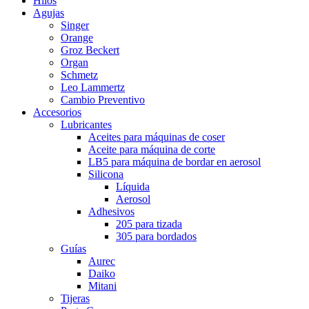
Hilos
Agujas
Singer
Orange
Groz Beckert
Organ
Schmetz
Leo Lammertz
Cambio Preventivo
Accesorios
Lubricantes
Aceites para máquinas de coser
Aceite para máquina de corte
LB5 para máquina de bordar en aerosol
Silicona
Líquida
Aerosol
Adhesivos
205 para tizada
305 para bordados
Guías
Aurec
Daiko
Mitani
Tijeras