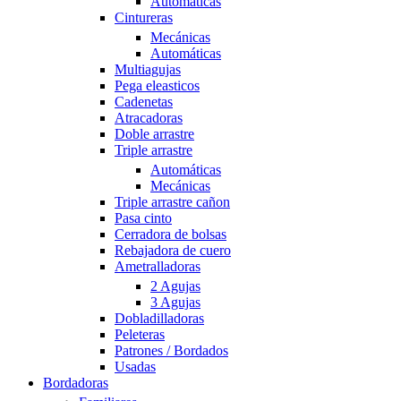
Automáticas
Cintureras
Mecánicas
Automáticas
Multiagujas
Pega eleasticos
Cadenetas
Atracadoras
Doble arrastre
Triple arrastre
Automáticas
Mecánicas
Triple arrastre cañon
Pasa cinto
Cerradora de bolsas
Rebajadora de cuero
Ametralladoras
2 Agujas
3 Agujas
Dobladilladoras
Peleteras
Patrones / Bordados
Usadas
Bordadoras