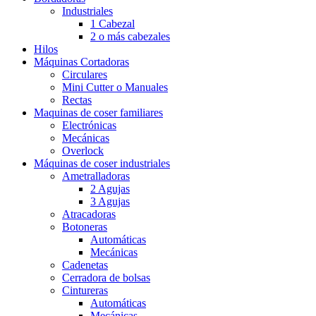
Industriales
1 Cabezal
2 o más cabezales
Hilos
Máquinas Cortadoras
Circulares
Mini Cutter o Manuales
Rectas
Maquinas de coser familiares
Electrónicas
Mecánicas
Overlock
Máquinas de coser industriales
Ametralladoras
2 Agujas
3 Agujas
Atracadoras
Botoneras
Automáticas
Mecánicas
Cadenetas
Cerradora de bolsas
Cintureras
Automáticas
Mecánicas