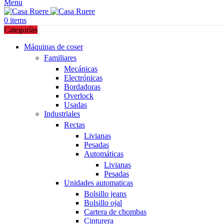
Menu
0
items
Categorías
Máquinas de coser
Familiares
Mecánicas
Electrónicas
Bordadoras
Overlock
Usadas
Industriales
Rectas
Livianas
Pesadas
Automáticas
Livianas
Pesadas
Unidades automaticas
Bolsillo jeans
Bolsillo ojal
Cartera de chombas
Cinturera