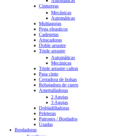
Automáticas
Cintureras
Mecánicas
Automáticas
Multiagujas
Pega eleasticos
Cadenetas
Atracadoras
Doble arrastre
Triple arrastre
Automáticas
Mecánicas
Triple arrastre cañon
Pasa cinto
Cerradora de bolsas
Rebajadora de cuero
Ametralladoras
2 Agujas
3 Agujas
Dobladilladoras
Peleteras
Patrones / Bordados
Usadas
Bordadoras