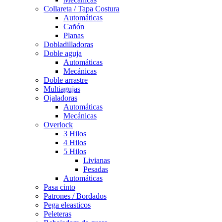
Collareta / Tapa Costura
Automáticas
Cañón
Planas
Dobladilladoras
Doble aguja
Automáticas
Mecánicas
Doble arrastre
Multiagujas
Ojaladoras
Automáticas
Mecánicas
Overlock
3 Hilos
4 Hilos
5 Hilos
Livianas
Pesadas
Automáticas
Pasa cinto
Patrones / Bordados
Pega eleasticos
Peleteras