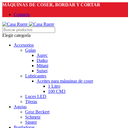
MÁQUINAS DE COSER, BORDAR Y CORTAR
Contacto
Elegir categoría
Accesorios
Guías
Aurec
Daiko
Mitani
Suisei
Lubricantes
Aceites para máquinas de coser
1 Litro
100 CM3
Luces LED
Tijeras
Agujas
Groz Beckert
Schmetz
Singer
Bordadoras