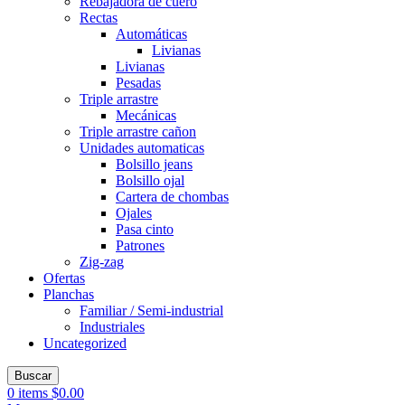
Rebajadora de cuero
Rectas
Automáticas
Livianas
Livianas
Pesadas
Triple arrastre
Mecánicas
Triple arrastre cañon
Unidades automaticas
Bolsillo jeans
Bolsillo ojal
Cartera de chombas
Ojales
Pasa cinto
Patrones
Zig-zag
Ofertas
Planchas
Familiar / Semi-industrial
Industriales
Uncategorized
Buscar
0
items
$
0.00