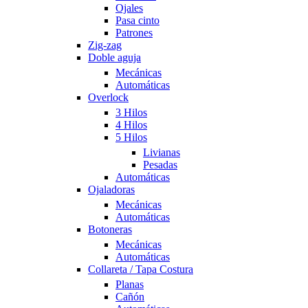
Ojales
Pasa cinto
Patrones
Zig-zag
Doble aguja
Mecánicas
Automáticas
Overlock
3 Hilos
4 Hilos
5 Hilos
Livianas
Pesadas
Automáticas
Ojaladoras
Mecánicas
Automáticas
Botoneras
Mecánicas
Automáticas
Collareta / Tapa Costura
Planas
Cañón