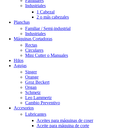
Familiares
Industriales
1 Cabezal
2 o más cabezales
Planchas
Familiar / Semi-industrial
Industriales
Máquinas Cortadoras
Rectas
Circulares
Mini Cutter o Manuales
Hilos
Agujas
Singer
Orange
Groz Beckert
Organ
Schmetz
Leo Lammertz
Cambio Preventivo
Accesorios
Lubricantes
Aceites para máquinas de coser
Aceite para máquina de corte