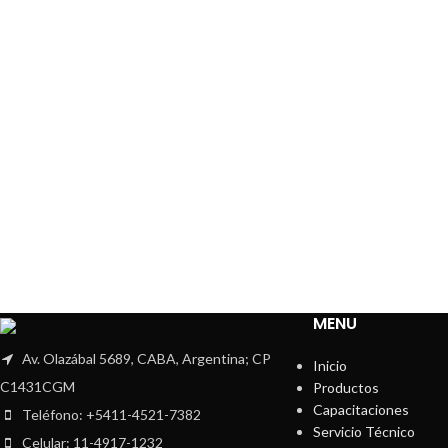
MENU
Av. Olazábal 5689, CABA, Argentina; CP
Inicio
C1431CGM
Productos
Capacitaciones
Teléfono: +5411-4521-7382
Servicio Técnico
Celular: 11-4917-1232