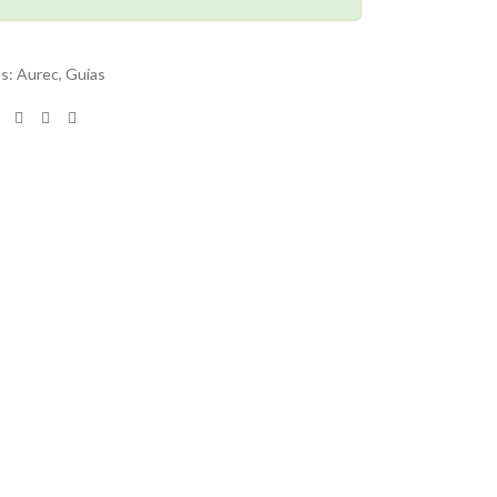
as:
Aurec
,
Guías