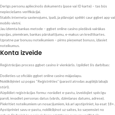
Derīgs personu apliecinošs dokuments (pase vai ID karte) – tas būs
nepieciešams verifikācijai.
Stabils interneta savienojums, īpaši, ja plānojat spēlēt caur ggbet app vai
mobilo vietni.
Jau izlemta bankas metode – ggbet online casino piedāvā vairākas
opcijas, piemēram, bankas pārskaitījumu, e-makus un kredītkartes.
Izpratne par bonusu noteikumiem – pirms pieņemat bonuss, izlasiet
noteikumus.
Konta izveide
Reģistrācijas process ggbet casino ir vienkāršs. Izpildiet šīs darbības:
Dodieties uz oficiālo ggbet online casino mājaslapu.
Noklikšķiniet uz pogas “Reģistrēties” (parasti atrodas augšējā labajā
stūrī).
Aizpildiet reģistrācijas formu: norādiet e-pastu, izveidojiet spēcīgu
paroli, ievadiet personas datus (vārds, dzimšanas datums, adrese).
Piekrītiet noteikumiem un nosacījumiem, kā arī apstipriniet, ka esat 18+.
Apstipriniet savu e-pastu, noklikšķinot uz saites, ko saņemsiet no