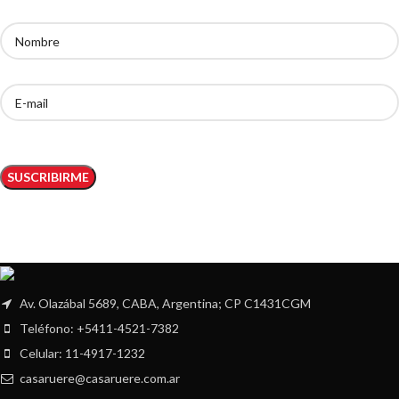
Por favor, deja este campo vacío.
Av. Olazábal 5689, CABA, Argentina; CP C1431CGM
Teléfono: +5411-4521-7382
Celular: 11-4917-1232
casaruere@casaruere.com.ar