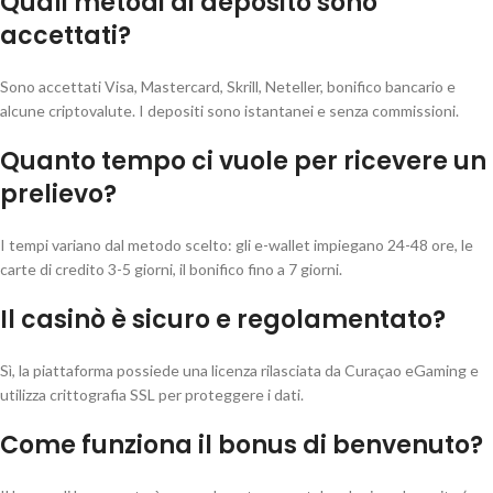
Quali metodi di deposito sono
accettati?
Sono accettati Visa, Mastercard, Skrill, Neteller, bonifico bancario e
alcune criptovalute. I depositi sono istantanei e senza commissioni.
Quanto tempo ci vuole per ricevere un
prelievo?
I tempi variano dal metodo scelto: gli e-wallet impiegano 24-48 ore, le
carte di credito 3-5 giorni, il bonifico fino a 7 giorni.
Il casinò è sicuro e regolamentato?
Sì, la piattaforma possiede una licenza rilasciata da Curaçao eGaming e
utilizza crittografia SSL per proteggere i dati.
Come funziona il bonus di benvenuto?