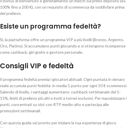
Il bonus di benvenuto è generalmente un match sul primo deposito (es.
100% fino a 200 €), con un requisito di scommessa da soddisfare prima
del prelievo.
Esiste un programma fedeltà?
Sì, la piattaforma offre un programma VIP a più livelli (Bronzo, Argento,
Oro, Platino). Si accumulano punti giocando e si ottengono ricompense
come cashback, giri gratis e gestore personale.
Consigli VIP e fedeltà
Il programma fedeltà premia i giocatori abituali. Ogni puntata in denaro
reale accumula punti fedeltà: in media 1 punto per ogni 10 € scommessi.
Salendo di livello, i vantaggi aumentano: cashback settimanale del 5-
15%, limiti di prelievo più alti e inviti a tornei esclusivi. Per massimizzare i
punti, concentrati su slot con RTP medio-alto e partecipa alle
promozioni settimanali.
Con questa guida sei pronto per iniziare la tua esperienza di gioco.