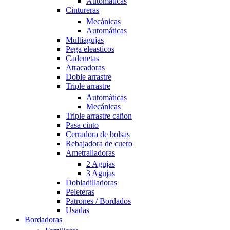
Automáticas
Cintureras
Mecánicas
Automáticas
Multiagujas
Pega eleasticos
Cadenetas
Atracadoras
Doble arrastre
Triple arrastre
Automáticas
Mecánicas
Triple arrastre cañon
Pasa cinto
Cerradora de bolsas
Rebajadora de cuero
Ametralladoras
2 Agujas
3 Agujas
Dobladilladoras
Peleteras
Patrones / Bordados
Usadas
Bordadoras