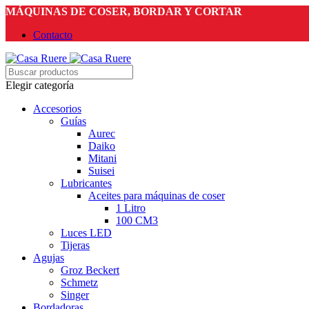
MÁQUINAS DE COSER, BORDAR Y CORTAR
Contacto
Elegir categoría
Accesorios
Guías
Aurec
Daiko
Mitani
Suisei
Lubricantes
Aceites para máquinas de coser
1 Litro
100 CM3
Luces LED
Tijeras
Agujas
Groz Beckert
Schmetz
Singer
Bordadoras