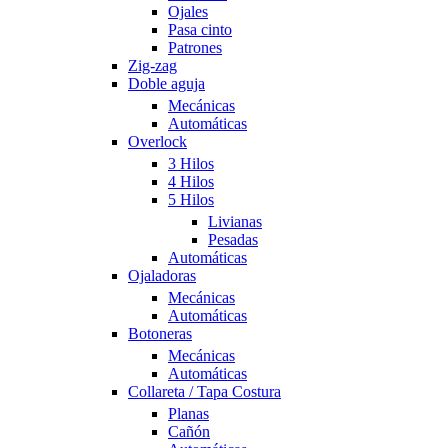
Ojales
Pasa cinto
Patrones
Zig-zag
Doble aguja
Mecánicas
Automáticas
Overlock
3 Hilos
4 Hilos
5 Hilos
Livianas
Pesadas
Automáticas
Ojaladoras
Mecánicas
Automáticas
Botoneras
Mecánicas
Automáticas
Collareta / Tapa Costura
Planas
Cañón