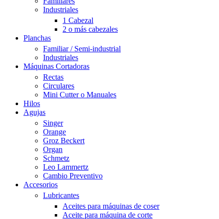
Familiares
Industriales
1 Cabezal
2 o más cabezales
Planchas
Familiar / Semi-industrial
Industriales
Máquinas Cortadoras
Rectas
Circulares
Mini Cutter o Manuales
Hilos
Agujas
Singer
Orange
Groz Beckert
Organ
Schmetz
Leo Lammertz
Cambio Preventivo
Accesorios
Lubricantes
Aceites para máquinas de coser
Aceite para máquina de corte