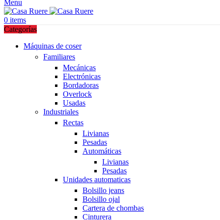
Menu
0
items
Categorías
Máquinas de coser
Familiares
Mecánicas
Electrónicas
Bordadoras
Overlock
Usadas
Industriales
Rectas
Livianas
Pesadas
Automáticas
Livianas
Pesadas
Unidades automaticas
Bolsillo jeans
Bolsillo ojal
Cartera de chombas
Cinturera