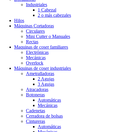
Industriales
1 Cabezal
2 o más cabezales
Hilos
Máquinas Cortadoras
Circulares
Mini Cutter o Manuales
Rectas
Maquinas de coser familiares
Electrónicas
Mecánicas
Overlock
Máquinas de coser industriales
Ametralladoras
2 Agujas
3 Agujas
Atracadoras
Botoneras
Automáticas
Mecánicas
Cadenetas
Cerradora de bolsas
Cintureras
Automáticas
Mecánicas