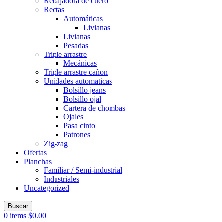
Rebajadora de cuero
Rectas
Automáticas
Livianas
Livianas
Pesadas
Triple arrastre
Mecánicas
Triple arrastre cañon
Unidades automaticas
Bolsillo jeans
Bolsillo ojal
Cartera de chombas
Ojales
Pasa cinto
Patrones
Zig-zag
Ofertas
Planchas
Familiar / Semi-industrial
Industriales
Uncategorized
Buscar
0
items
$
0.00