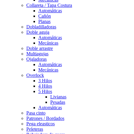
Collareta / Tapa Costura
Automáticas
Cañón
Planas
Dobladilladoras
Doble aguja
Automáticas
Mecánicas
Doble arrastre
Multiagujas
Ojaladoras
Automáticas
Mecánicas
Overlock
3 Hilos
4 Hilos
5 Hilos
Livianas
Pesadas
Automáticas
Pasa cinto
Patrones / Bordados
Pega eleasticos
Peleteras