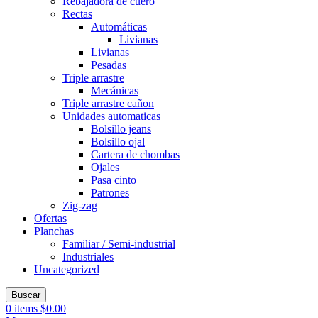
Rebajadora de cuero
Rectas
Automáticas
Livianas
Livianas
Pesadas
Triple arrastre
Mecánicas
Triple arrastre cañon
Unidades automaticas
Bolsillo jeans
Bolsillo ojal
Cartera de chombas
Ojales
Pasa cinto
Patrones
Zig-zag
Ofertas
Planchas
Familiar / Semi-industrial
Industriales
Uncategorized
Buscar
0
items
$
0.00