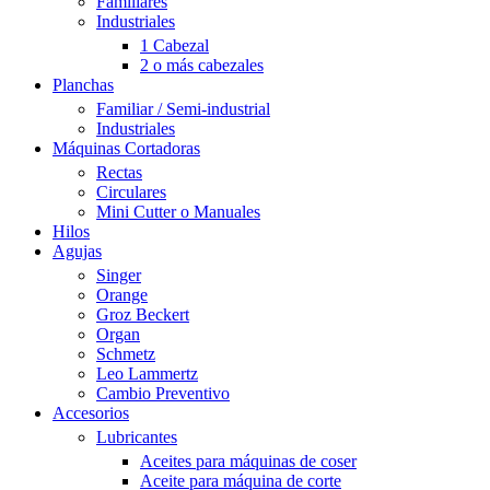
Familiares
Industriales
1 Cabezal
2 o más cabezales
Planchas
Familiar / Semi-industrial
Industriales
Máquinas Cortadoras
Rectas
Circulares
Mini Cutter o Manuales
Hilos
Agujas
Singer
Orange
Groz Beckert
Organ
Schmetz
Leo Lammertz
Cambio Preventivo
Accesorios
Lubricantes
Aceites para máquinas de coser
Aceite para máquina de corte