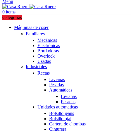
Menu
0
items
Categorías
Máquinas de coser
Familiares
Mecánicas
Electrónicas
Bordadoras
Overlock
Usadas
Industriales
Rectas
Livianas
Pesadas
Automáticas
Livianas
Pesadas
Unidades automaticas
Bolsillo jeans
Bolsillo ojal
Cartera de chombas
Cinturera