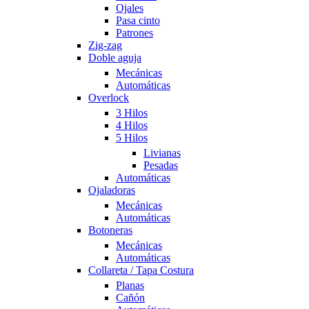
Ojales
Pasa cinto
Patrones
Zig-zag
Doble aguja
Mecánicas
Automáticas
Overlock
3 Hilos
4 Hilos
5 Hilos
Livianas
Pesadas
Automáticas
Ojaladoras
Mecánicas
Automáticas
Botoneras
Mecánicas
Automáticas
Collareta / Tapa Costura
Planas
Cañón