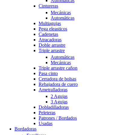
Automáticas
Cintureras
Mecánicas
Automáticas
Multiagujas
Pega eleasticos
Cadenetas
Atracadoras
Doble arrastre
Triple arrastre
Automáticas
Mecánicas
Triple arrastre cañon
Pasa cinto
Cerradora de bolsas
Rebajadora de cuero
Ametralladoras
2 Agujas
3 Agujas
Dobladilladoras
Peleteras
Patrones / Bordados
Usadas
Bordadoras