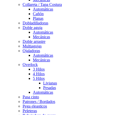
Collareta / Tapa Costura
Automáticas
Cañón
Planas
Dobladilladoras
Doble aguja
Automáticas
Mecánicas
Doble arrastre
Multiagujas
Ojaladoras
Automáticas
Mecánicas
Overlock
3 Hilos
4 Hilos
5 Hilos
Livianas
Pesadas
Automáticas
Pasa cinto
Patrones / Bordados
Pega eleasticos
Peleteras