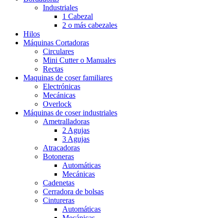
Industriales
1 Cabezal
2 o más cabezales
Hilos
Máquinas Cortadoras
Circulares
Mini Cutter o Manuales
Rectas
Maquinas de coser familiares
Electrónicas
Mecánicas
Overlock
Máquinas de coser industriales
Ametralladoras
2 Agujas
3 Agujas
Atracadoras
Botoneras
Automáticas
Mecánicas
Cadenetas
Cerradora de bolsas
Cintureras
Automáticas
Mecánicas