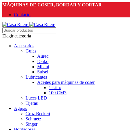
MÁQUINAS DE COSER, BORDAR Y CORTAR
Contacto
Elegir categoría
Accesorios
Guías
Aurec
Daiko
Mitani
Suisei
Lubricantes
Aceites para máquinas de coser
1 Litro
100 CM3
Luces LED
Tijeras
Agujas
Groz Beckert
Schmetz
Singer
Bordadoras