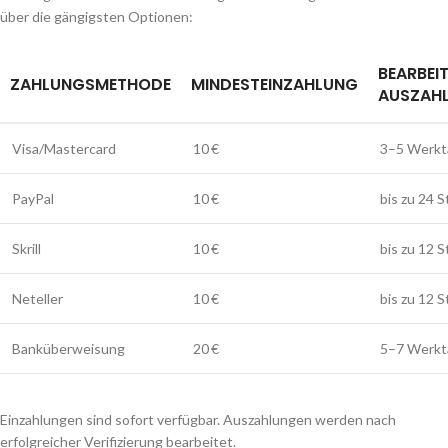
über die gängigsten Optionen:
BEARBEI
ZAHLUNGSMETHODE
MINDESTEINZAHLUNG
AUSZAH
Visa/Mastercard
10 €
3–5 Werkt
PayPal
10 €
bis zu 24 
Skrill
10 €
bis zu 12 
Neteller
10 €
bis zu 12 
Banküberweisung
20 €
5–7 Werkt
Einzahlungen sind sofort verfügbar. Auszahlungen werden nach
erfolgreicher Verifizierung bearbeitet.