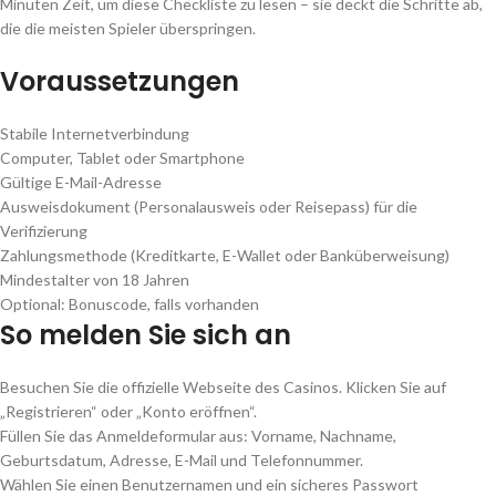
Minuten Zeit, um diese Checkliste zu lesen – sie deckt die Schritte ab,
die die meisten Spieler überspringen.
Voraussetzungen
Stabile Internetverbindung
Computer, Tablet oder Smartphone
Gültige E-Mail-Adresse
Ausweisdokument (Personalausweis oder Reisepass) für die
Verifizierung
Zahlungsmethode (Kreditkarte, E-Wallet oder Banküberweisung)
Mindestalter von 18 Jahren
Optional: Bonuscode, falls vorhanden
So melden Sie sich an
Besuchen Sie die offizielle Webseite des Casinos. Klicken Sie auf
„Registrieren“ oder „Konto eröffnen“.
Füllen Sie das Anmeldeformular aus: Vorname, Nachname,
Geburtsdatum, Adresse, E-Mail und Telefonnummer.
Wählen Sie einen Benutzernamen und ein sicheres Passwort