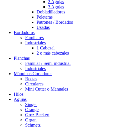
2 Agujas
3 Agujas
Dobladilladoras
Peleteras
Patrones / Bordados
Usadas
Bordadoras
Familiares
Industriales
1 Cabezal
2 o más cabezales
Planchas
Familiar / Semi-industrial
Industriales
Máquinas Cortadoras
Rectas
Circulares
Mini Cutter o Manuales
Hilos
Agujas
Singer
Orange
Groz Beckert
Organ
Schmetz