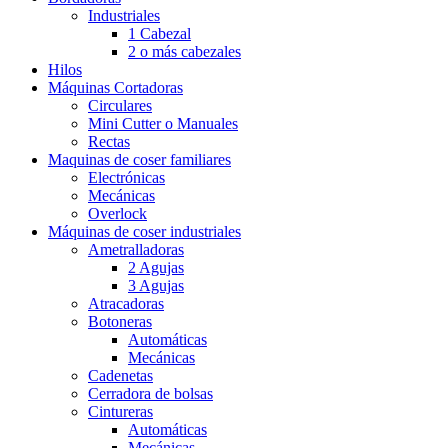
Industriales
1 Cabezal
2 o más cabezales
Hilos
Máquinas Cortadoras
Circulares
Mini Cutter o Manuales
Rectas
Maquinas de coser familiares
Electrónicas
Mecánicas
Overlock
Máquinas de coser industriales
Ametralladoras
2 Agujas
3 Agujas
Atracadoras
Botoneras
Automáticas
Mecánicas
Cadenetas
Cerradora de bolsas
Cintureras
Automáticas
Mecánicas