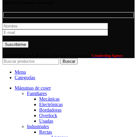
Suscribite a nuestro newsletter
Por favor, deja este campo vacío.
CASA RUERE S.A.
2020 - Diseño y Desarrollo por
Creativedog Agency
Buscar
Menu
Categorías
Máquinas de coser
Familiares
Mecánicas
Electrónicas
Bordadoras
Overlock
Usadas
Industriales
Rectas