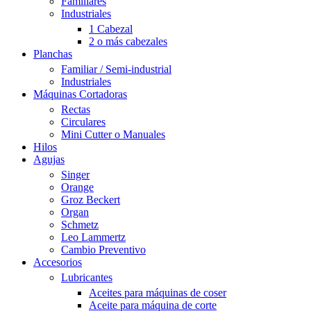
Familiares
Industriales
1 Cabezal
2 o más cabezales
Planchas
Familiar / Semi-industrial
Industriales
Máquinas Cortadoras
Rectas
Circulares
Mini Cutter o Manuales
Hilos
Agujas
Singer
Orange
Groz Beckert
Organ
Schmetz
Leo Lammertz
Cambio Preventivo
Accesorios
Lubricantes
Aceites para máquinas de coser
Aceite para máquina de corte