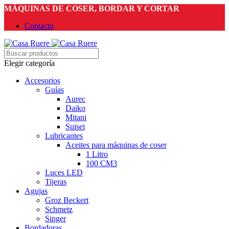
MÁQUINAS DE COSER, BORDAR Y CORTAR
Contacto
Elegir categoría
Accesorios
Guías
Aurec
Daiko
Mitani
Suisei
Lubricantes
Aceites para máquinas de coser
1 Litro
100 CM3
Luces LED
Tijeras
Agujas
Groz Beckert
Schmetz
Singer
Bordadoras