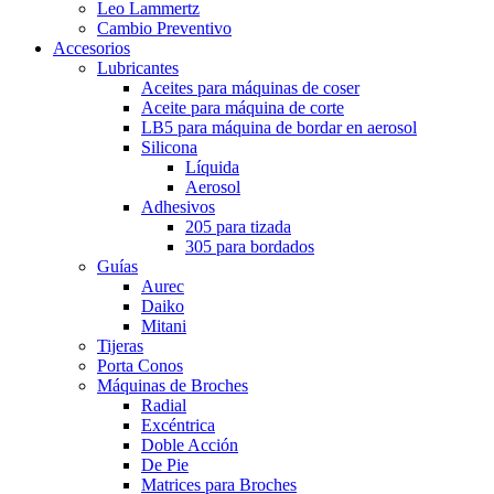
Leo Lammertz
Cambio Preventivo
Accesorios
Lubricantes
Aceites para máquinas de coser
Aceite para máquina de corte
LB5 para máquina de bordar en aerosol
Silicona
Líquida
Aerosol
Adhesivos
205 para tizada
305 para bordados
Guías
Aurec
Daiko
Mitani
Tijeras
Porta Conos
Máquinas de Broches
Radial
Excéntrica
Doble Acción
De Pie
Matrices para Broches