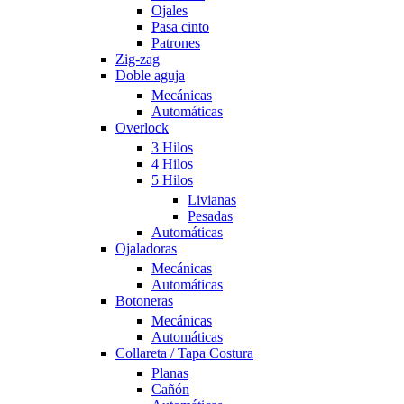
Ojales
Pasa cinto
Patrones
Zig-zag
Doble aguja
Mecánicas
Automáticas
Overlock
3 Hilos
4 Hilos
5 Hilos
Livianas
Pesadas
Automáticas
Ojaladoras
Mecánicas
Automáticas
Botoneras
Mecánicas
Automáticas
Collareta / Tapa Costura
Planas
Cañón