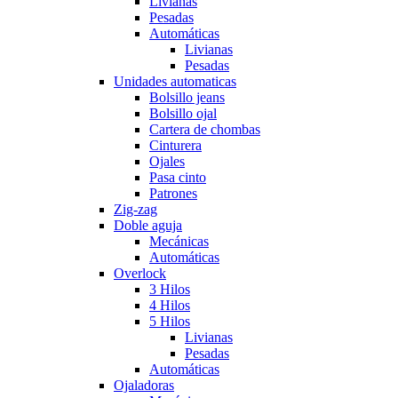
Livianas
Pesadas
Automáticas
Livianas
Pesadas
Unidades automaticas
Bolsillo jeans
Bolsillo ojal
Cartera de chombas
Cinturera
Ojales
Pasa cinto
Patrones
Zig-zag
Doble aguja
Mecánicas
Automáticas
Overlock
3 Hilos
4 Hilos
5 Hilos
Livianas
Pesadas
Automáticas
Ojaladoras