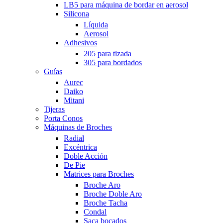
LB5 para máquina de bordar en aerosol
Silicona
Líquida
Aerosol
Adhesivos
205 para tizada
305 para bordados
Guías
Aurec
Daiko
Mitani
Tijeras
Porta Conos
Máquinas de Broches
Radial
Excéntrica
Doble Acción
De Pie
Matrices para Broches
Broche Aro
Broche Doble Aro
Broche Tacha
Condal
Saca bocados