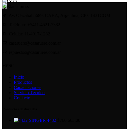
Av. Olazábal 5689, CABA, Argentina; CP C1431CGM
Teléfono: +5411-4521-7382
Celular: 11-4917-1232
casaruere@casaruere.com.ar
repuestos@casaruere.com.ar
MENU
Inicio
Productos
Capacitaciones
Servicio Técnico
Contacto
Productos destacados
SINGER 4432
$
766,663.00