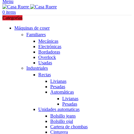
Menu
0
items
Categorías
Máquinas de coser
Familiares
Mecánicas
Electrónicas
Bordadoras
Overlock
Usadas
Industriales
Rectas
Livianas
Pesadas
Automáticas
Livianas
Pesadas
Unidades automaticas
Bolsillo jeans
Bolsillo ojal
Cartera de chombas
Cinturera