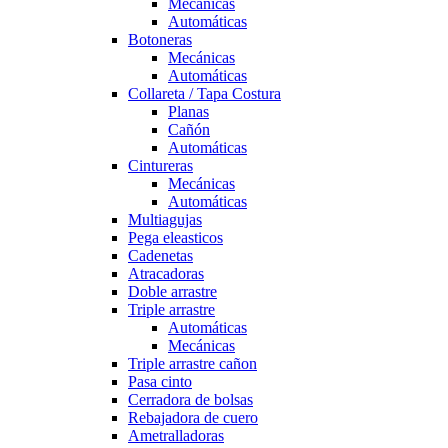
Mecánicas
Automáticas
Botoneras
Mecánicas
Automáticas
Collareta / Tapa Costura
Planas
Cañón
Automáticas
Cintureras
Mecánicas
Automáticas
Multiagujas
Pega eleasticos
Cadenetas
Atracadoras
Doble arrastre
Triple arrastre
Automáticas
Mecánicas
Triple arrastre cañon
Pasa cinto
Cerradora de bolsas
Rebajadora de cuero
Ametralladoras