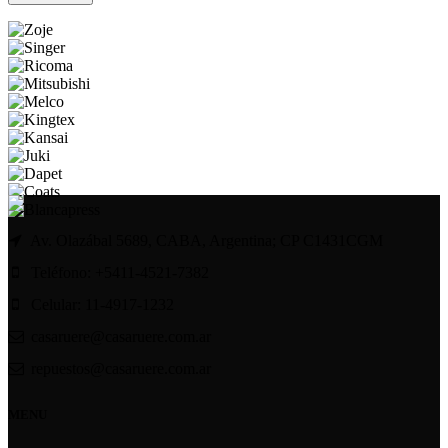
Av. Olazábal 5689, CABA, Argentina; CP C1431CGM
Teléfono: +5411-4521-7382
Celular: 11-4917-1232
casaruere@casaruere.com.ar
repuestos@casaruere.com.ar
MENU