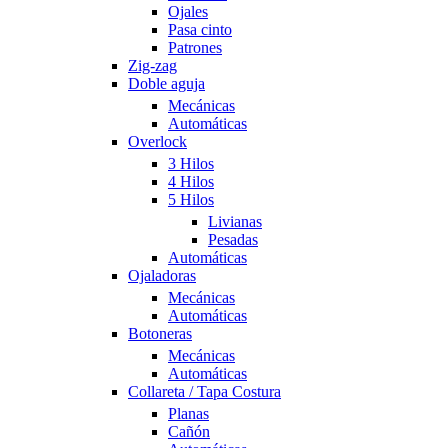
Ojales
Pasa cinto
Patrones
Zig-zag
Doble aguja
Mecánicas
Automáticas
Overlock
3 Hilos
4 Hilos
5 Hilos
Livianas
Pesadas
Automáticas
Ojaladoras
Mecánicas
Automáticas
Botoneras
Mecánicas
Automáticas
Collareta / Tapa Costura
Planas
Cañón