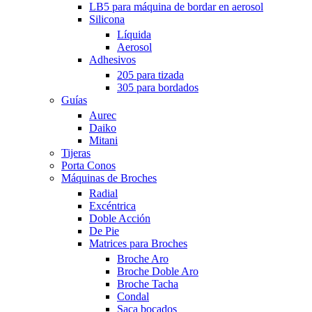
LB5 para máquina de bordar en aerosol
Silicona
Líquida
Aerosol
Adhesivos
205 para tizada
305 para bordados
Guías
Aurec
Daiko
Mitani
Tijeras
Porta Conos
Máquinas de Broches
Radial
Excéntrica
Doble Acción
De Pie
Matrices para Broches
Broche Aro
Broche Doble Aro
Broche Tacha
Condal
Saca bocados