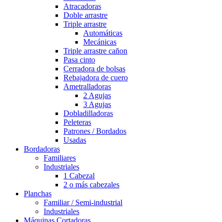
Atracadoras
Doble arrastre
Triple arrastre
Automáticas
Mecánicas
Triple arrastre cañon
Pasa cinto
Cerradora de bolsas
Rebajadora de cuero
Ametralladoras
2 Agujas
3 Agujas
Dobladilladoras
Peleteras
Patrones / Bordados
Usadas
Bordadoras
Familiares
Industriales
1 Cabezal
2 o más cabezales
Planchas
Familiar / Semi-industrial
Industriales
Máquinas Cortadoras