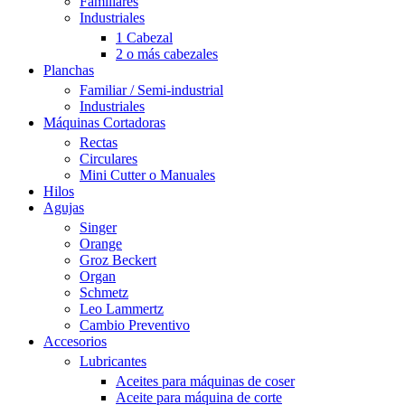
Familiares
Industriales
1 Cabezal
2 o más cabezales
Planchas
Familiar / Semi-industrial
Industriales
Máquinas Cortadoras
Rectas
Circulares
Mini Cutter o Manuales
Hilos
Agujas
Singer
Orange
Groz Beckert
Organ
Schmetz
Leo Lammertz
Cambio Preventivo
Accesorios
Lubricantes
Aceites para máquinas de coser
Aceite para máquina de corte