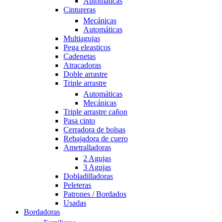
Automáticas
Cintureras
Mecánicas
Automáticas
Multiagujas
Pega eleasticos
Cadenetas
Atracadoras
Doble arrastre
Triple arrastre
Automáticas
Mecánicas
Triple arrastre cañon
Pasa cinto
Cerradora de bolsas
Rebajadora de cuero
Ametralladoras
2 Agujas
3 Agujas
Dobladilladoras
Peleteras
Patrones / Bordados
Usadas
Bordadoras