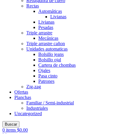
Rebajadora de cuero
Rectas
Automáticas
Livianas
Livianas
Pesadas
Triple arrastre
Mecánicas
Triple arrastre cañon
Unidades automaticas
Bolsillo jeans
Bolsillo ojal
Cartera de chombas
Ojales
Pasa cinto
Patrones
Zig-zag
Ofertas
Planchas
Familiar / Semi-industrial
Industriales
Uncategorized
Buscar
0
items
$
0.00