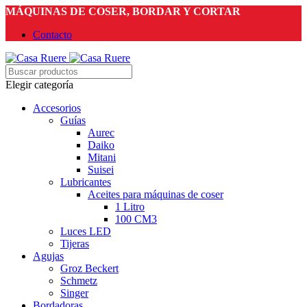
MÁQUINAS DE COSER, BORDAR Y CORTAR
Contacto
Elegir categoría
Accesorios
Guías
Aurec
Daiko
Mitani
Suisei
Lubricantes
Aceites para máquinas de coser
1 Litro
100 CM3
Luces LED
Tijeras
Agujas
Groz Beckert
Schmetz
Singer
Bordadoras