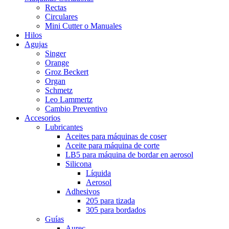
Rectas
Circulares
Mini Cutter o Manuales
Hilos
Agujas
Singer
Orange
Groz Beckert
Organ
Schmetz
Leo Lammertz
Cambio Preventivo
Accesorios
Lubricantes
Aceites para máquinas de coser
Aceite para máquina de corte
LB5 para máquina de bordar en aerosol
Silicona
Líquida
Aerosol
Adhesivos
205 para tizada
305 para bordados
Guías
Aurec