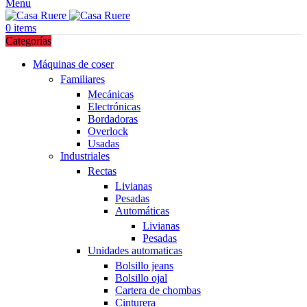
Menu
0
items
Categorías
Máquinas de coser
Familiares
Mecánicas
Electrónicas
Bordadoras
Overlock
Usadas
Industriales
Rectas
Livianas
Pesadas
Automáticas
Livianas
Pesadas
Unidades automaticas
Bolsillo jeans
Bolsillo ojal
Cartera de chombas
Cinturera