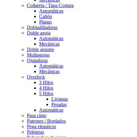
Collareta / Tapa Costura
Automáticas
Cañón
Planas
Dobladilladoras
Doble aguja
Automáticas
Mecánicas
Doble arrastre
Multiagujas
Ojaladoras
Automáticas
Mecánicas
Overlock
3 Hilos
4 Hilos
5 Hilos
Livianas
Pesadas
Automáticas
Pasa cinto
Patrones / Bordados
Pega eleasticos
Peleteras