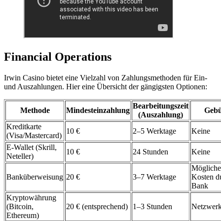
Financial Operations
Irwin Casino bietet eine Vielzahl von Zahlungsmethoden für Ein-
und Auszahlungen. Hier eine Übersicht der gängigsten Optionen:
Bearbeitungszeit
Methode
Mindesteinzahlung
Geb
(Auszahlung)
Kreditkarte
10 €
2–5 Werktage
Keine
(Visa/Mastercard)
E-Wallet (Skrill,
10 €
24 Stunden
Keine
Neteller)
Mögliche
Banküberweisung
20 €
3–7 Werktage
Kosten d
Bank
Kryptowährung
(Bitcoin,
20 € (entsprechend)
1–3 Stunden
Netzwer
Ethereum)