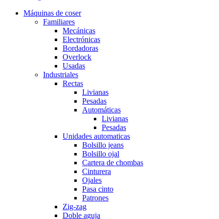
Máquinas de coser
Familiares
Mecánicas
Electrónicas
Bordadoras
Overlock
Usadas
Industriales
Rectas
Livianas
Pesadas
Automáticas
Livianas
Pesadas
Unidades automaticas
Bolsillo jeans
Bolsillo ojal
Cartera de chombas
Cinturera
Ojales
Pasa cinto
Patrones
Zig-zag
Doble aguja