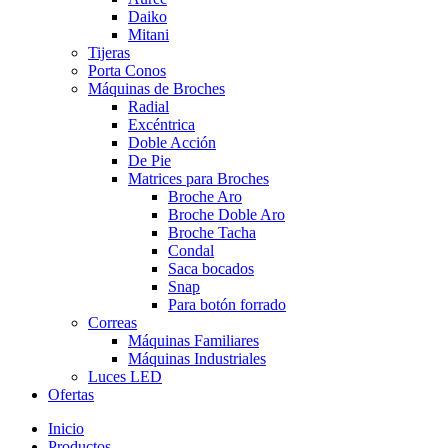
Daiko
Mitani
Tijeras
Porta Conos
Máquinas de Broches
Radial
Excéntrica
Doble Acción
De Pie
Matrices para Broches
Broche Aro
Broche Doble Aro
Broche Tacha
Condal
Saca bocados
Snap
Para botón forrado
Correas
Máquinas Familiares
Máquinas Industriales
Luces LED
Ofertas
Inicio
Productos