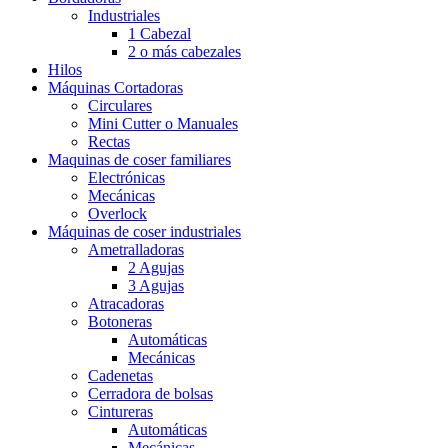
Industriales
1 Cabezal
2 o más cabezales
Hilos
Máquinas Cortadoras
Circulares
Mini Cutter o Manuales
Rectas
Maquinas de coser familiares
Electrónicas
Mecánicas
Overlock
Máquinas de coser industriales
Ametralladoras
2 Agujas
3 Agujas
Atracadoras
Botoneras
Automáticas
Mecánicas
Cadenetas
Cerradora de bolsas
Cintureras
Automáticas
Mecánicas