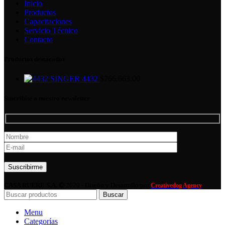
Inicio
Productos
Capacitaciones
Servicio Técnico
Contacto
Productos destacados
SINGER 4432
$
766,663.00
Suscribite a nuestro newsletter
Por favor, deja este campo vacío.
CASA RUERE S.A.
2020 - Diseño y Desarrollo por
Creativedog Agency
Buscar
Menu
Categorías