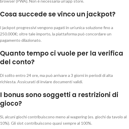
browser (PWA). Non è necessaria un’app store.
Cosa succede se vinco un jackpot?
I jackpot progressivi vengono pagati in un’unica soluzione fino a
250.000€; oltre tale importo, la piattaforma può concordare un
pagamento dilazionato.
Quanto tempo ci vuole per la verifica
del conto?
Di solito entro 24 ore, ma può arrivare a 3 giorni in periodi di alta
richiesta. Assicurati di inviare documenti validi.
I bonus sono soggetti a restrizioni di
gioco?
Sì, alcuni giochi contribuiscono meno al wagering (es. giochi da tavolo al
10%). Gli slot contribuiscono quasi sempre al 100%.