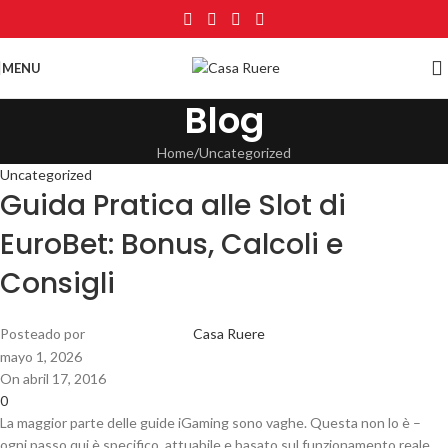
MENU
Blog
Home
Uncategorized
Uncategorized
Guida Pratica alle Slot di
EuroBet: Bonus, Calcoli e
Consigli
Posteado por
Casa Ruere
mayo 1, 2026
On abril 17, 2016
0
La maggior parte delle guide iGaming sono vaghe. Questa non lo è –
ogni passo qui è specifico, attuabile e basato sul funzionamento reale