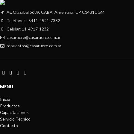
Av. Olazábal 5689, CABA, Argentina; CP C1431CGM
Teléfono: +5411-4521-7382
Celular: 11-4917-1232
casaruere@casaruere.com.ar
repuestos@casaruere.com.ar
MENU
Inicio
Productos
Capacitaciones
Servicio Técnico
Contacto