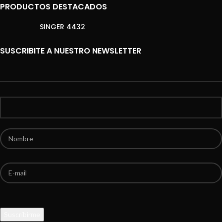
PRODUCTOS DESTACADOS
SINGER 4432
SUSCRIBITE A NUESTRO NEWSLETTER
Por favor, deja este campo vacío.