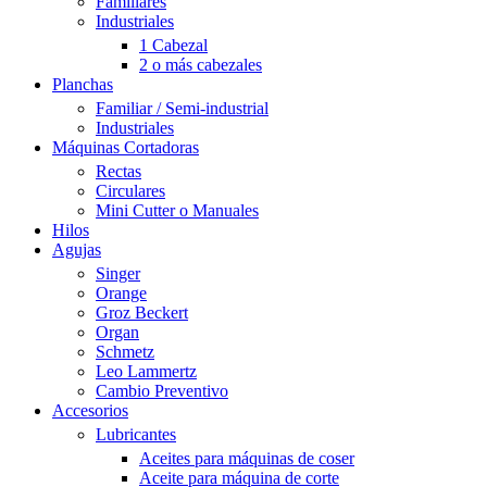
Familiares
Industriales
1 Cabezal
2 o más cabezales
Planchas
Familiar / Semi-industrial
Industriales
Máquinas Cortadoras
Rectas
Circulares
Mini Cutter o Manuales
Hilos
Agujas
Singer
Orange
Groz Beckert
Organ
Schmetz
Leo Lammertz
Cambio Preventivo
Accesorios
Lubricantes
Aceites para máquinas de coser
Aceite para máquina de corte