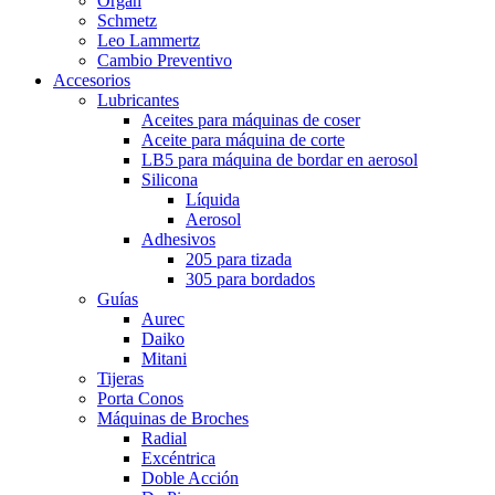
Organ
Schmetz
Leo Lammertz
Cambio Preventivo
Accesorios
Lubricantes
Aceites para máquinas de coser
Aceite para máquina de corte
LB5 para máquina de bordar en aerosol
Silicona
Líquida
Aerosol
Adhesivos
205 para tizada
305 para bordados
Guías
Aurec
Daiko
Mitani
Tijeras
Porta Conos
Máquinas de Broches
Radial
Excéntrica
Doble Acción