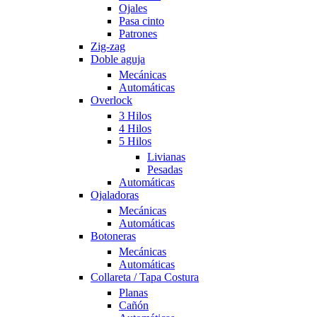
Ojales
Pasa cinto
Patrones
Zig-zag
Doble aguja
Mecánicas
Automáticas
Overlock
3 Hilos
4 Hilos
5 Hilos
Livianas
Pesadas
Automáticas
Ojaladoras
Mecánicas
Automáticas
Botoneras
Mecánicas
Automáticas
Collareta / Tapa Costura
Planas
Cañón