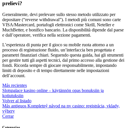
prelievi?
Generalmente, devi prelevare sullo stesso metodo utilizzato per
depositare (“reverse withdrawal”). I metodi più comuni sono carte
VISA/Mastercard, portafogli elettronici come Skrill, Neteller e
MuchBetter, e bonifico bancario. La disponibilità dipende dal paese
e dall’operatore, verifica nella sezione pagamenti.
L’esperienza di punta per il gioco su mobile ruota attorno a un
processo di registrazione fluido, un’interfaccia ben progettata e
parametri finanziari chiari. Seguendo questa guida, hai gli strumenti
per gestire tutti gli aspetti tecnici, dal primo accesso alla gestione dei
fondi. Ricorda sempre di giocare responsabilmente, impostando
limiti di deposito e di tempo direttamente nelle impostazioni
dell’account.
Más recientes
Slotspalace kasino online – käytännön opas bonuksiin ja
kotiutuksiin
Volver al listado
Más antiguos
Kompletný návod na nv casino: registrácia, vklady,
výbery
Cerrar
Categorías