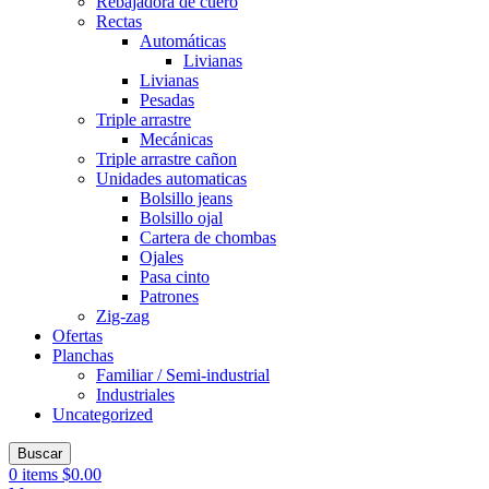
Rebajadora de cuero
Rectas
Automáticas
Livianas
Livianas
Pesadas
Triple arrastre
Mecánicas
Triple arrastre cañon
Unidades automaticas
Bolsillo jeans
Bolsillo ojal
Cartera de chombas
Ojales
Pasa cinto
Patrones
Zig-zag
Ofertas
Planchas
Familiar / Semi-industrial
Industriales
Uncategorized
Buscar
0
items
$
0.00