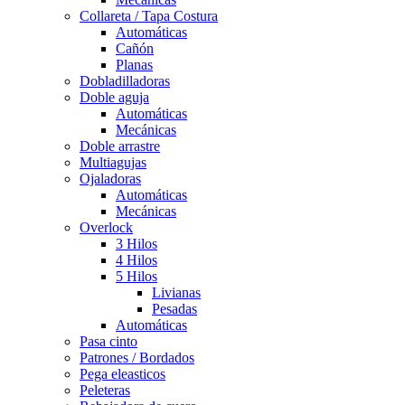
Collareta / Tapa Costura
Automáticas
Cañón
Planas
Dobladilladoras
Doble aguja
Automáticas
Mecánicas
Doble arrastre
Multiagujas
Ojaladoras
Automáticas
Mecánicas
Overlock
3 Hilos
4 Hilos
5 Hilos
Livianas
Pesadas
Automáticas
Pasa cinto
Patrones / Bordados
Pega eleasticos
Peleteras