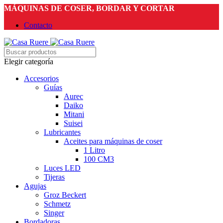
MÁQUINAS DE COSER, BORDAR Y CORTAR
Contacto
Elegir categoría
Accesorios
Guías
Aurec
Daiko
Mitani
Suisei
Lubricantes
Aceites para máquinas de coser
1 Litro
100 CM3
Luces LED
Tijeras
Agujas
Groz Beckert
Schmetz
Singer
Bordadoras