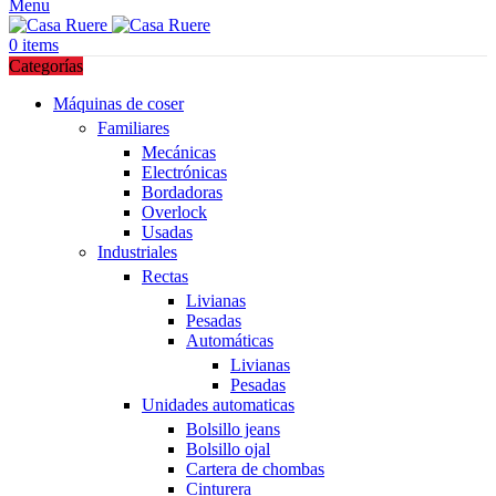
Menu
0
items
Categorías
Máquinas de coser
Familiares
Mecánicas
Electrónicas
Bordadoras
Overlock
Usadas
Industriales
Rectas
Livianas
Pesadas
Automáticas
Livianas
Pesadas
Unidades automaticas
Bolsillo jeans
Bolsillo ojal
Cartera de chombas
Cinturera