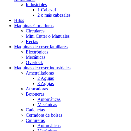
Industriales
1 Cabezal
2 o más cabezales
Hilos
Máquinas Cortadoras
Circulares
Mini Cutter o Manuales
Rectas
Maquinas de coser familiares
Electrónicas
Mecánicas
Overlock
Máquinas de coser industriales
Ametralladoras
2 Agujas
3 Agujas
Atracadoras
Botoneras
Automáticas
Mecánicas
Cadenetas
Cerradora de bolsas
Cintureras
Automáticas
Mecánicas