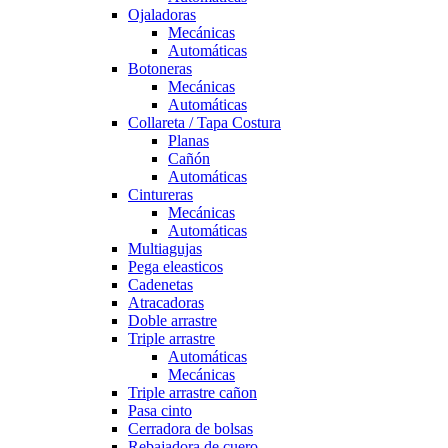
Ojaladoras
Mecánicas
Automáticas
Botoneras
Mecánicas
Automáticas
Collareta / Tapa Costura
Planas
Cañón
Automáticas
Cintureras
Mecánicas
Automáticas
Multiagujas
Pega eleasticos
Cadenetas
Atracadoras
Doble arrastre
Triple arrastre
Automáticas
Mecánicas
Triple arrastre cañon
Pasa cinto
Cerradora de bolsas
Rebajadora de cuero