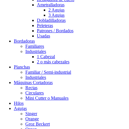
Ametralladoras
2 Agujas
3 Agujas
Dobladilladoras
Peleteras
Patrones / Bordados
Usadas
Bordadoras
Familiares
Industriales
1 Cabezal
2 o más cabezales
Planchas
Familiar / Semi-industrial
Industriales
Máquinas Cortadoras
Rectas
Circulares
Mini Cutter o Manuales
Hilos
Agujas
Singer
Orange
Groz Beckert