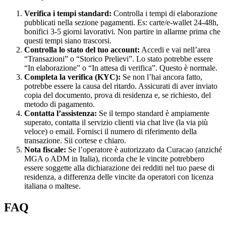
Verifica i tempi standard:
Controlla i tempi di elaborazione
pubblicati nella sezione pagamenti. Es: carte/e-wallet 24-48h,
bonifici 3-5 giorni lavorativi. Non partire in allarme prima che
questi tempi siano trascorsi.
Controlla lo stato del tuo account:
Accedi e vai nell’area
“Transazioni” o “Storico Prelievi”. Lo stato potrebbe essere
“In elaborazione” o “In attesa di verifica”. Questo è normale.
Completa la verifica (KYC):
Se non l’hai ancora fatto,
potrebbe essere la causa del ritardo. Assicurati di aver inviato
copia del documento, prova di residenza e, se richiesto, del
metodo di pagamento.
Contatta l’assistenza:
Se il tempo standard è ampiamente
superato, contatta il servizio clienti via chat live (la via più
veloce) o email. Fornisci il numero di riferimento della
transazione. Sii cortese e chiaro.
Nota fiscale:
Se l’operatore è autorizzato da Curacao (anziché
MGA o ADM in Italia), ricorda che le vincite potrebbero
essere soggette alla dichiarazione dei redditi nel tuo paese di
residenza, a differenza delle vincite da operatori con licenza
italiana o maltese.
FAQ