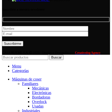
Suscribite a nuestro newsletter
Por favor, deja este campo vacío.
CASA RUERE S.A.
2020 - Diseño y Desarrollo por
Creativedog Agency
Buscar
Menu
Categorías
Máquinas de coser
Familiares
Mecánicas
Electrónicas
Bordadoras
Overlock
Usadas
Industriales