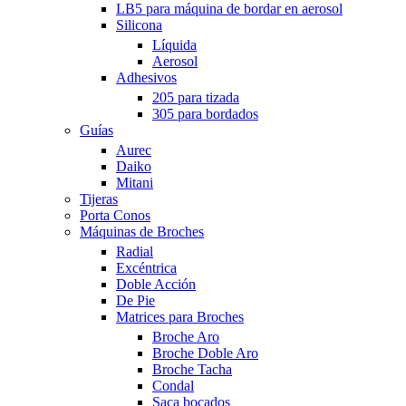
LB5 para máquina de bordar en aerosol
Silicona
Líquida
Aerosol
Adhesivos
205 para tizada
305 para bordados
Guías
Aurec
Daiko
Mitani
Tijeras
Porta Conos
Máquinas de Broches
Radial
Excéntrica
Doble Acción
De Pie
Matrices para Broches
Broche Aro
Broche Doble Aro
Broche Tacha
Condal
Saca bocados