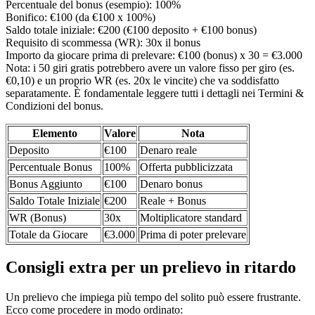
Percentuale del bonus (esempio): 100%
Bonifico: €100 (da €100 x 100%)
Saldo totale iniziale: €200 (€100 deposito + €100 bonus)
Requisito di scommessa (WR): 30x il bonus
Importo da giocare prima di prelevare: €100 (bonus) x 30 = €3.000
Nota: i 50 giri gratis potrebbero avere un valore fisso per giro (es.
€0,10) e un proprio WR (es. 20x le vincite) che va soddisfatto
separatamente. È fondamentale leggere tutti i dettagli nei Termini &
Condizioni del bonus.
Elemento
Valore
Nota
Deposito
€100
Denaro reale
Percentuale Bonus
100%
Offerta pubblicizzata
Bonus Aggiunto
€100
Denaro bonus
Saldo Totale Iniziale
€200
Reale + Bonus
WR (Bonus)
30x
Moltiplicatore standard
Totale da Giocare
€3.000
Prima di poter prelevare
Consigli extra per un prelievo in ritardo
Un prelievo che impiega più tempo del solito può essere frustrante.
Ecco come procedere in modo ordinato: