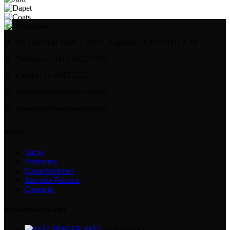
Av. Olazábal 5689, CABA, Argentina; CP C1431CGM
Teléfono: +5411-4521-7382
Celular: 11-4917-1232
casaruere@casaruere.com.ar
repuestos@casaruere.com.ar
MENU
Inicio
Productos
Capacitaciones
Servicio Técnico
Contacto
Productos destacados
SINGER 4432
$
766,663.00