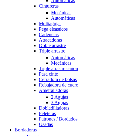
Automáticas
Cintureras
Mecánicas
Automáticas
Multiagujas
Pega eleasticos
Cadenetas
Atracadoras
Doble arrastre
Triple arrastre
Automáticas
Mecánicas
Triple arrastre cañon
Pasa cinto
Cerradora de bolsas
Rebajadora de cuero
Ametralladoras
2 Agujas
3 Agujas
Dobladilladoras
Peleteras
Patrones / Bordados
Usadas
Bordadoras