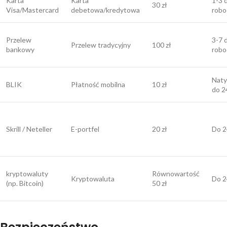
Karta
Karta
1-3 
30 zł
Visa/Mastercard
debetowa/kredytowa
robo
Przelew
3-7 
Przelew tradycyjny
100 zł
bankowy
robo
Naty
BLIK
Płatność mobilna
10 zł
do 2
Skrill / Neteller
E-portfel
20 zł
Do 2
kryptowaluty
Równowartość
Kryptowaluta
Do 2
(np. Bitcoin)
50 zł