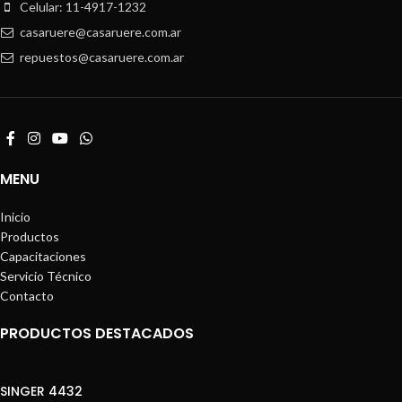
Celular: 11-4917-1232
casaruere@casaruere.com.ar
repuestos@casaruere.com.ar
MENU
Inicio
Productos
Capacitaciones
Servicio Técnico
Contacto
PRODUCTOS DESTACADOS
SINGER 4432