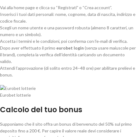
Vai alla home page e clicca su “Registrati” o “Crea account”.
Inserisci i tuoi dati personali: nome, cognome, data di nascita, indirizzo e
codice fiscale.
Scegli un nome utente e una password robusta (almeno 8 caratteri, un
numero e un simbolo).
Accetta i termini e le condizioni, poi conferma con l’e‑mail di verifica.
Dopo aver effettuato il primo
eurobet login
(senza usare maiuscole per
il brand), completa la verifica dell’identità caricando un documento
valido.
Attendi l’approvazione (di solito entro 24–48 ore) per abilitare prelievi e
bonus.
Eurobet lotterie
Calcolo del tuo bonus
Supponiamo che il sito offra un bonus di benvenuto del 50% sul primo
deposito fino a 200 €. Per capire il valore reale devi considerare i