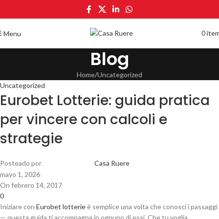
0
ite
Menu
Blog
Home
Uncategorized
Uncategorized
Eurobet Lotterie: guida pratica
per vincere con calcoli e
strategie
Posteado por
Casa Ruere
mayo 1, 2026
On febrero 14, 2017
0
Iniziare con
Eurobet lotterie
è semplice una volta che conosci i passaggi
— questa guida ti accompagna in ognuno di essi. Che tu voglia