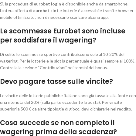
Sì, la procedura di
eurobet login
è disponibile anche da smartphone.
L’intera offerta di
eurobet slot
e lotterie è accessibile tramite browser
mobile ottimizzato; non è necessario scaricare alcuna app.
Le scommesse Eurobet sono incluse
per soddisfare il wagering?
Di solito le scommesse sportive contribuiscono solo al 10‑20% del
wagering. Per le lotterie e le slot la percentuale è quasi sempre al 100%.
Controlla la sezione “Contribuzioni” nei termini del bonus.
Devo pagare tasse sulle vincite?
Le vincite delle lotterie pubbliche italiane sono già tassate alla fonte con
una ritenuta del 20% (sulla parte eccedente la posta). Per vincite
superiori a 500 € da altre tipologie di gioco, devi dichiararle nel reddito.
Cosa succede se non completo il
wagering prima della scadenza?