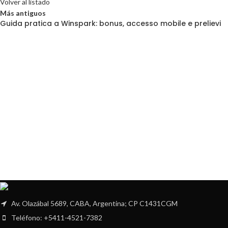
Volver al listado
Más antiguos
Guida pratica a Winspark: bonus, accesso mobile e prelievi
Av. Olazábal 5689, CABA, Argentina; CP C1431CGM
Teléfono: +5411-4521-7382