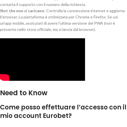
contatta il supporto con il numero della richiesta.
Slot che non si caricano
: Controlla la connessione internet e aggiorna
il browser. La piattaforma è ottimizzata per Chrome e Firefox. Se usi
un’app mobile, assicurati di avere l’ultima versione del PWA (non è
presente nello store ufficiale, ma si lancia dal browser).
Need to Know
Come posso effettuare l’accesso con il
mio account Eurobet?