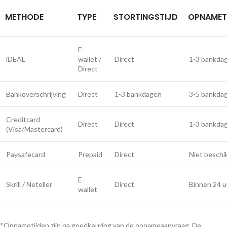
METHODE
TYPE
STORTINGSTIJD
OPNAMET
E-
iDEAL
wallet /
Direct
1-3 bankda
Direct
Bankoverschrijving
Direct
1-3 bankdagen
3-5 bankda
Creditcard
Direct
Direct
1-3 bankda
(Visa/Mastercard)
Paysafecard
Prepaid
Direct
Niet beschi
E-
Skrill / Neteller
Direct
Binnen 24 u
wallet
*Opnametijden zijn na goedkeuring van de opnameaanvraag. De