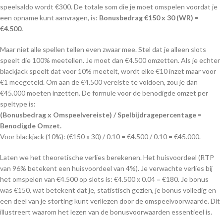
speelsaldo wordt €300. De totale som die je moet omspelen voordat je
een opname kunt aanvragen, is:
Bonusbedrag €150 x 30 (WR) =
€4.500.
Maar niet alle spellen tellen even zwaar mee. Stel dat je alleen slots
speelt die 100% meetellen. Je moet dan €4.500 omzetten. Als je echter
blackjack speelt dat voor 10% meetelt, wordt elke €10 inzet maar voor
€1 meegeteld. Om aan de €4.500 vereiste te voldoen, zou je dan
€45.000 moeten inzetten. De formule voor de benodigde omzet per
speltype is:
(Bonusbedrag x Omspeelvereiste) / Spelbijdragepercentage =
Benodigde Omzet.
Voor blackjack (10%): (€150 x 30) / 0.10 = €4.500 / 0.10 = €45.000.
Laten we het theoretische verlies berekenen. Het huisvoordeel (RTP
van 96% betekent een huisvoordeel van 4%). Je verwachte verlies bij
het omspelen van €4.500 op slots is: €4.500 x 0.04 = €180. Je bonus
was €150, wat betekent dat je, statistisch gezien, je bonus volledig en
een deel van je storting kunt verliezen door de omspeelvoorwaarde. Dit
illustreert waarom het lezen van de bonusvoorwaarden essentieel is.