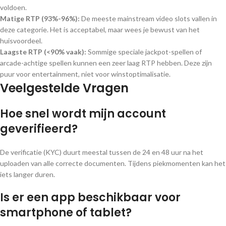
voldoen.
Matige RTP (93%-96%):
De meeste mainstream video slots vallen in
deze categorie. Het is acceptabel, maar wees je bewust van het
huisvoordeel.
Laagste RTP (<90% vaak):
Sommige speciale jackpot-spellen of
arcade-achtige spellen kunnen een zeer laag RTP hebben. Deze zijn
puur voor entertainment, niet voor winstoptimalisatie.
Veelgestelde Vragen
Hoe snel wordt mijn account
geverifieerd?
De verificatie (KYC) duurt meestal tussen de 24 en 48 uur na het
uploaden van alle correcte documenten. Tijdens piekmomenten kan het
iets langer duren.
Is er een app beschikbaar voor
smartphone of tablet?