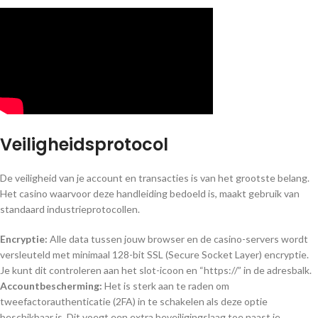
Veiligheidsprotocol
De veiligheid van je account en transacties is van het grootste belang.
Het casino waarvoor deze handleiding bedoeld is, maakt gebruik van
standaard industrieprotocollen.
Encryptie:
Alle data tussen jouw browser en de casino-servers wordt
versleuteld met minimaal 128-bit SSL (Secure Socket Layer) encryptie.
Je kunt dit controleren aan het slot-icoon en “https://” in de adresbalk.
Accountbescherming:
Het is sterk aan te raden om
tweefactorauthenticatie (2FA) in te schakelen als deze optie
beschikbaar is. Dit voegt een extra beveiligingslaag toe naast je