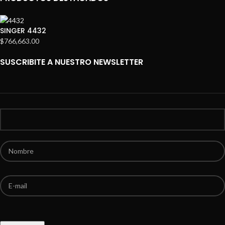
SINGER 4432
$
766,663.00
SUSCRIBITE A NUESTRO NEWSLETTER
Por favor, deja este campo vacío.