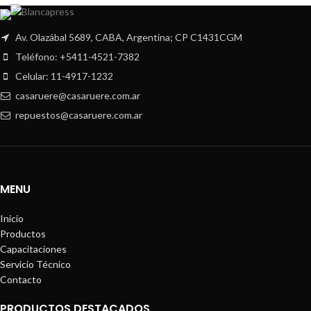
Av. Olazábal 5689, CABA, Argentina; CP C1431CGM
Teléfono: +5411-4521-7382
Celular: 11-4917-1232
casaruere@casaruere.com.ar
repuestos@casaruere.com.ar
MENU
Inicio
Productos
Capacitaciones
Servicio Técnico
Contacto
PRODUCTOS DESTACADOS