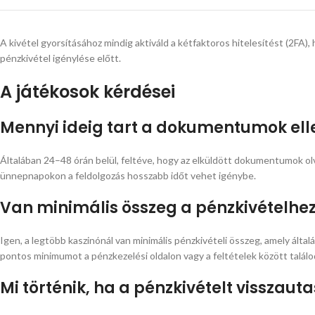
A kivétel gyorsításához mindig aktiváld a kétfaktoros hitelesítést (2FA)
pénzkivétel igénylése előtt.
A játékosok kérdései
Mennyi ideig tart a dokumentumok ell
Általában 24–48 órán belül, feltéve, hogy az elküldött dokumentumok o
ünnepnapokon a feldolgozás hosszabb időt vehet igénybe.
Van minimális összeg a pénzkivételhe
Igen, a legtöbb kaszinónál van minimális pénzkivételi összeg, amely á
pontos minimumot a pénzkezelési oldalon vagy a feltételek között találo
Mi történik, ha a pénzkivételt visszauta