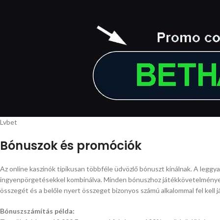
Lvbet
Bónuszok és promóciók
Az online kaszinók tipikusan többféle üdvözlő bónuszt kínálnak. A leggy
ingyenpörgetésekkel kombinálva. Minden bónuszhoz játékkövetelmények 
összegét és a belőle nyert összeget bizonyos számú alkalommal fel kell j
Bónuszszámítás példa: