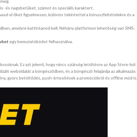
 meg.
is- és nagybetűket, számot és speciális karaktert.
lvasd el őket figyelmesen, különös tekintettel a bónuszfeltételekre és a
mailben, amelyre kattintanod kell. Néhány platformon lehetőség van SMS-
vbet
egy bemutatókódot felhasználva.
kosoknak. Ez azt jelenti, hogy nincs szükség letöltésre az App Store-ból
izált weboldalát a böngésződben, és a böngésző felajánlja az alkalmazás
ny, gyors betöltődés, push-értesítések a promóciókról és offline mód is