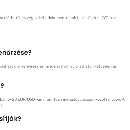
, ha elérhető, és végezd el a dokumentumok feltöltését a KYC-re a
enőrzése?
lvashatók, érvényesek és minden információ látható. Hétvégén és
z?
ltalában 5–20 EUR/USD vagy forintban megadott összeg között mozog. A
d.
sítják?