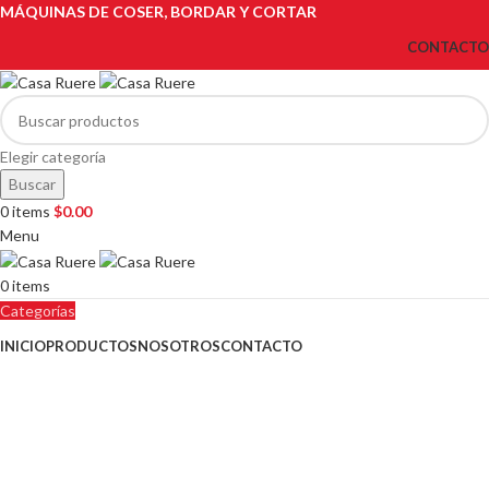
MÁQUINAS DE COSER, BORDAR Y CORTAR
CONTACTO
Elegir categoría
Buscar
0
items
$
0.00
Menu
0
items
Categorías
INICIO
PRODUCTOS
NOSOTROS
CONTACTO
ZOJE
¡Nuevo lanzamiento!