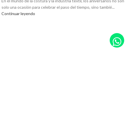
En el mundo de la costura y la industria textil, los aniversarios no son
solo una ocasión para celebrar el paso del tiempo, sino tambié...
Continuar leyendo
MÁQUINAS DE COSER
BORDADORAS
PLANCHAS
MÁQUINAS CORTADORAS
HILOS
AGUJAS
ACCESORIOS
OFERTAS
Av. Olazábal 5689, CABA, Argentina; CP C1431CGM
Teléfono: +5411-4521-7382
Celular: 11-4917-1232
casaruere@casaruere.com.ar
repuestos@casaruere.com.ar