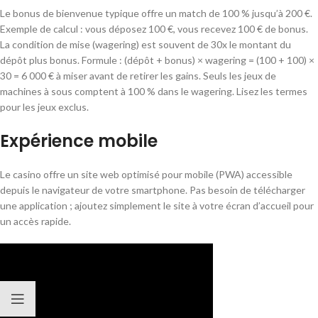
Le bonus de bienvenue typique offre un match de 100 % jusqu’à 200 €.
Exemple de calcul : vous déposez 100 €, vous recevez 100 € de bonus.
La condition de mise (wagering) est souvent de 30x le montant du
dépôt plus bonus. Formule : (dépôt + bonus) × wagering = (100 + 100) ×
30 = 6 000 € à miser avant de retirer les gains. Seuls les jeux de
machines à sous comptent à 100 % dans le wagering. Lisez les termes
pour les jeux exclus.
Expérience mobile
Le casino offre un site web optimisé pour mobile (PWA) accessible
depuis le navigateur de votre smartphone. Pas besoin de télécharger
une application ; ajoutez simplement le site à votre écran d’accueil pour
un accès rapide.