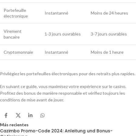
Portefeuille
Instantanné
Moins de 24 heures
électronique
Virement
1-3 jours ouvrables
3-7 jours ouvrables
bancaire
Cryptomonnaie
Instantanné
Moins de 1 heure
Privilégiez les portefeuilles électroniques pour des retraits plus rapides.
En suivant ce guide, vous maximisez votre expérience sur le casino.
Profitez des bonus de manière responsable et vérifiez toujours les
conditions de mise avant de jouer.
Más recientes
Cazimbo Promo-Code 2024: Anleitung und Bonus-