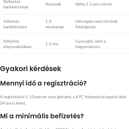
Befizetés
Azonnali
Néha 1-2 perc késés
bankkártyával
Kifizetés
1-3
Hétvégén nem történik
bankkártyára
munkanap
feldolgozás
Kifizetés
Gyorsabb, mint a
1-2 óra
kriptovalutában
hagyományos
Gyakori kérdések
Mennyi idő a regisztráció?
A regisztráció 5-10 percet vesz igénybe, a KYC folyamattal együtt akár
24 óra is lehet.
Mi a minimális befizetés?