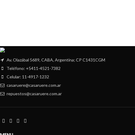
Av. Olazábal 5689, CABA, Argentina; CP C1431CGM
Teléfono: +5411-4521-7382
Celular: 11-4917-1232
casaruere@casaruere.com.ar
repuestos@casaruere.com.ar
MENU