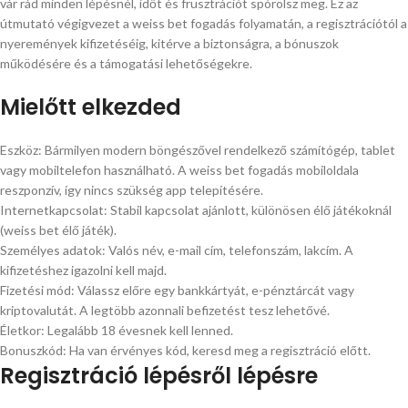
vár rád minden lépésnél, időt és frusztrációt spórolsz meg. Ez az
útmutató végigvezet a weiss bet fogadás folyamatán, a regisztrációtól a
nyeremények kifizetéséig, kitérve a biztonságra, a bónuszok
működésére és a támogatási lehetőségekre.
Mielőtt elkezded
Eszköz: Bármilyen modern böngészővel rendelkező számítógép, tablet
vagy mobiltelefon használható. A weiss bet fogadás mobiloldala
reszponzív, így nincs szükség app telepítésére.
Internetkapcsolat: Stabil kapcsolat ajánlott, különösen élő játékoknál
(weiss bet élő játék).
Személyes adatok: Valós név, e-mail cím, telefonszám, lakcím. A
kifizetéshez igazolni kell majd.
Fizetési mód: Válassz előre egy bankkártyát, e-pénztárcát vagy
kriptovalutát. A legtöbb azonnali befizetést tesz lehetővé.
Életkor: Legalább 18 évesnek kell lenned.
Bonuszkód: Ha van érvényes kód, keresd meg a regisztráció előtt.
Regisztráció lépésről lépésre