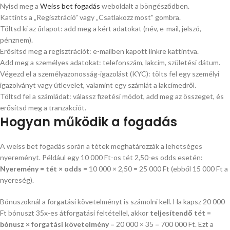
Nyisd meg a
Weiss bet fogadás
weboldalt a böngésződben.
Kattints a „Regisztráció” vagy „Csatlakozz most” gombra.
Töltsd ki az űrlapot: add meg a kért adatokat (név, e-mail, jelszó,
pénznem).
Erősítsd meg a regisztrációt: e-mailben kapott linkre kattintva.
Add meg a személyes adatokat: telefonszám, lakcím, születési dátum.
Végezd el a személyazonosság-igazolást (KYC): tölts fel egy személyi
igazolványt vagy útlevelet, valamint egy számlát a lakcímedről.
Töltsd fel a számládat: válassz fizetési módot, add meg az összeget, és
erősítsd meg a tranzakciót.
Hogyan működik a fogadás
A weiss bet fogadás során a tétek meghatározzák a lehetséges
nyereményt. Például egy 10 000 Ft-os tét 2,50-es odds esetén:
Nyeremény = tét × odds
= 10 000 × 2,50 = 25 000 Ft (ebből 15 000 Ft a
nyereség).
Bónuszoknál a forgatási követelményt is számolni kell. Ha kapsz 20 000
Ft bónuszt 35x-es átforgatási feltétellel, akkor
teljesítendő tét =
bónusz × forgatási követelmény
= 20 000 × 35 = 700 000 Ft. Ezt a