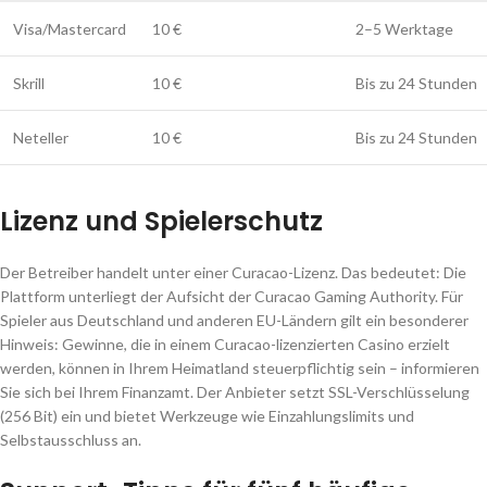
Visa/Mastercard
10 €
2–5 Werktage
Skrill
10 €
Bis zu 24 Stunden
Neteller
10 €
Bis zu 24 Stunden
Lizenz und Spielerschutz
Der Betreiber handelt unter einer Curacao-Lizenz. Das bedeutet: Die
Plattform unterliegt der Aufsicht der Curacao Gaming Authority. Für
Spieler aus Deutschland und anderen EU-Ländern gilt ein besonderer
Hinweis: Gewinne, die in einem Curacao-lizenzierten Casino erzielt
werden, können in Ihrem Heimatland steuerpflichtig sein – informieren
Sie sich bei Ihrem Finanzamt. Der Anbieter setzt SSL-Verschlüsselung
(256 Bit) ein und bietet Werkzeuge wie Einzahlungslimits und
Selbstausschluss an.