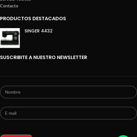
Contacto
PRODUCTOS DESTACADOS
SINGER 4432
SUSCRIBITE A NUESTRO NEWSLETTER
Por favor, deja este campo vacío.