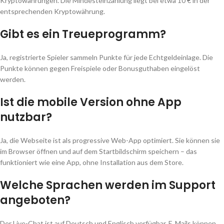
Kryptowährungen. Die Mindesteinzahlung liegt bei etwa 10 € in der
entsprechenden Kryptowährung.
Gibt es ein Treueprogramm?
Ja, registrierte Spieler sammeln Punkte für jede Echtgeldeinlage. Die
Punkte können gegen Freispiele oder Bonusguthaben eingelöst
werden.
Ist die mobile Version ohne App
nutzbar?
Ja, die Webseite ist als progressive Web-App optimiert. Sie können sie
im Browser öffnen und auf dem Startbildschirm speichern – das
funktioniert wie eine App, ohne Installation aus dem Store.
Welche Sprachen werden im Support
angeboten?
Der Live-Chat ist auf Deutsch und Englisch verfügbar. E‑Mails können