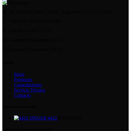
Av. Olazábal 5689, CABA, Argentina; CP C1431CGM
Teléfono: +5411-4521-7382
Celular: 11-4917-1232
casaruere@casaruere.com.ar
repuestos@casaruere.com.ar
MENU
Inicio
Productos
Capacitaciones
Servicio Técnico
Contacto
Productos destacados
SINGER 4432
$
766,663.00
Suscribite a nuestro newsletter