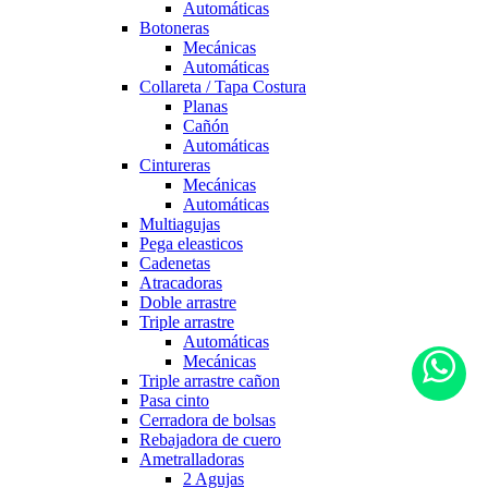
Automáticas
Botoneras
Mecánicas
Automáticas
Collareta / Tapa Costura
Planas
Cañón
Automáticas
Cintureras
Mecánicas
Automáticas
Multiagujas
Pega eleasticos
Cadenetas
Atracadoras
Doble arrastre
Triple arrastre
Automáticas
Mecánicas
Triple arrastre cañon
Pasa cinto
Cerradora de bolsas
Rebajadora de cuero
Ametralladoras
2 Agujas