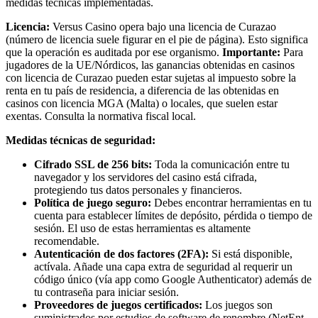
medidas técnicas implementadas.
Licencia:
Versus Casino opera bajo una licencia de Curazao
(número de licencia suele figurar en el pie de página). Esto significa
que la operación es auditada por ese organismo.
Importante:
Para
jugadores de la UE/Nórdicos, las ganancias obtenidas en casinos
con licencia de Curazao pueden estar sujetas al impuesto sobre la
renta en tu país de residencia, a diferencia de las obtenidas en
casinos con licencia MGA (Malta) o locales, que suelen estar
exentas. Consulta la normativa fiscal local.
Medidas técnicas de seguridad:
Cifrado SSL de 256 bits:
Toda la comunicación entre tu
navegador y los servidores del casino está cifrada,
protegiendo tus datos personales y financieros.
Política de juego seguro:
Debes encontrar herramientas en tu
cuenta para establecer límites de depósito, pérdida o tiempo de
sesión. El uso de estas herramientas es altamente
recomendable.
Autenticación de dos factores (2FA):
Si está disponible,
actívala. Añade una capa extra de seguridad al requerir un
código único (vía app como Google Authenticator) además de
tu contraseña para iniciar sesión.
Proveedores de juegos certificados:
Los juegos son
suministrados por estudios de software de renombre (NetEnt,