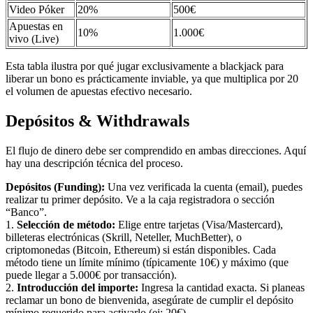
Video Póker
20%
500€
Apuestas en
10%
1.000€
vivo (Live)
Esta tabla ilustra por qué jugar exclusivamente a blackjack para
liberar un bono es prácticamente inviable, ya que multiplica por 20
el volumen de apuestas efectivo necesario.
Depósitos & Withdrawals
El flujo de dinero debe ser comprendido en ambas direcciones. Aquí
hay una descripción técnica del proceso.
Depósitos (Funding):
Una vez verificada la cuenta (email), puedes
realizar tu primer depósito. Ve a la caja registradora o sección
“Banco”.
1.
Selección de método:
Elige entre tarjetas (Visa/Mastercard),
billeteras electrónicas (Skrill, Neteller, MuchBetter), o
criptomonedas (Bitcoin, Ethereum) si están disponibles. Cada
método tiene un límite mínimo (típicamente 10€) y máximo (que
puede llegar a 5.000€ por transacción).
2.
Introducción del importe:
Ingresa la cantidad exacta. Si planeas
reclamar un bono de bienvenida, asegúrate de cumplir el depósito
mínimo requerido para activarlo (ej: 20€).