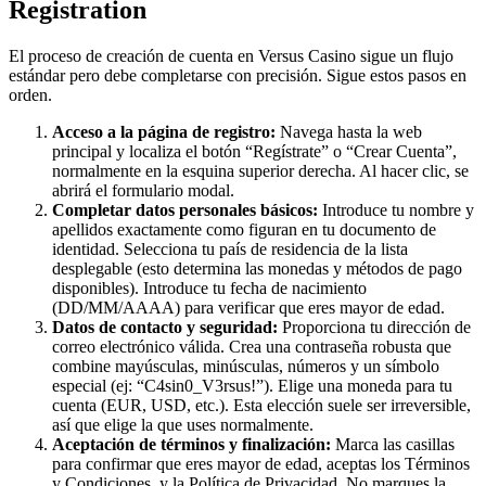
Registration
El proceso de creación de cuenta en Versus Casino sigue un flujo
estándar pero debe completarse con precisión. Sigue estos pasos en
orden.
Acceso a la página de registro:
Navega hasta la web
principal y localiza el botón “Regístrate” o “Crear Cuenta”,
normalmente en la esquina superior derecha. Al hacer clic, se
abrirá el formulario modal.
Completar datos personales básicos:
Introduce tu nombre y
apellidos exactamente como figuran en tu documento de
identidad. Selecciona tu país de residencia de la lista
desplegable (esto determina las monedas y métodos de pago
disponibles). Introduce tu fecha de nacimiento
(DD/MM/AAAA) para verificar que eres mayor de edad.
Datos de contacto y seguridad:
Proporciona tu dirección de
correo electrónico válida. Crea una contraseña robusta que
combine mayúsculas, minúsculas, números y un símbolo
especial (ej: “C4sin0_V3rsus!”). Elige una moneda para tu
cuenta (EUR, USD, etc.). Esta elección suele ser irreversible,
así que elige la que uses normalmente.
Aceptación de términos y finalización:
Marca las casillas
para confirmar que eres mayor de edad, aceptas los Términos
y Condiciones, y la Política de Privacidad. No marques la