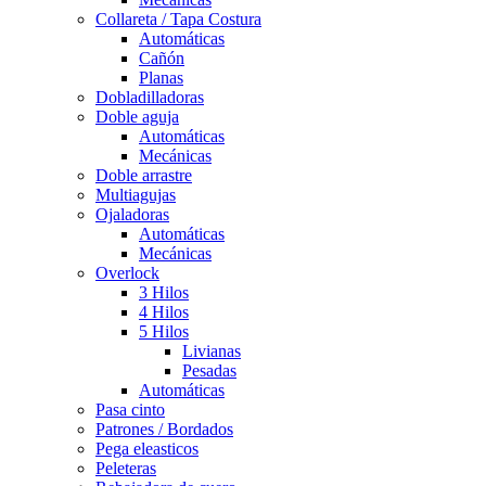
Collareta / Tapa Costura
Automáticas
Cañón
Planas
Dobladilladoras
Doble aguja
Automáticas
Mecánicas
Doble arrastre
Multiagujas
Ojaladoras
Automáticas
Mecánicas
Overlock
3 Hilos
4 Hilos
5 Hilos
Livianas
Pesadas
Automáticas
Pasa cinto
Patrones / Bordados
Pega eleasticos
Peleteras