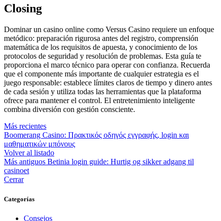
Closing
Dominar un casino online como Versus Casino requiere un enfoque
metódico: preparación rigurosa antes del registro, comprensión
matemática de los requisitos de apuesta, y conocimiento de los
protocolos de seguridad y resolución de problemas. Esta guía te
proporciona el marco técnico para operar con confianza. Recuerda
que el componente más importante de cualquier estrategia es el
juego responsable: establece límites claros de tiempo y dinero antes
de cada sesión y utiliza todas las herramientas que la plataforma
ofrece para mantener el control. El entretenimiento inteligente
combina diversión con gestión consciente.
Más recientes
Boomerang Casino: Πρακτικός οδηγός εγγραφής, login και
μαθηματικών μπόνους
Volver al listado
Más antiguos
Betinia login guide: Hurtig og sikker adgang til
casinoet
Cerrar
Categorías
Consejos