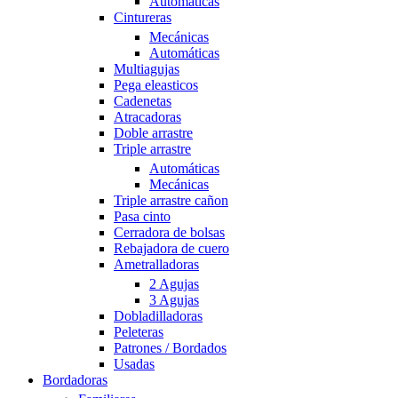
Automáticas
Cintureras
Mecánicas
Automáticas
Multiagujas
Pega eleasticos
Cadenetas
Atracadoras
Doble arrastre
Triple arrastre
Automáticas
Mecánicas
Triple arrastre cañon
Pasa cinto
Cerradora de bolsas
Rebajadora de cuero
Ametralladoras
2 Agujas
3 Agujas
Dobladilladoras
Peleteras
Patrones / Bordados
Usadas
Bordadoras