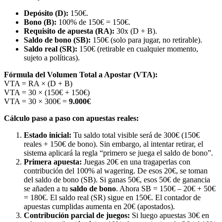
Depósito (D):
150€.
Bono (B):
100% de 150€ = 150€.
Requisito de apuesta (RA):
30x (D + B).
Saldo de bono (SB):
150€ (solo para jugar, no retirable).
Saldo real (SR):
150€ (retirable en cualquier momento,
sujeto a políticas).
Fórmula del Volumen Total a Apostar (VTA):
VTA = RA × (D + B)
VTA = 30 × (150€ + 150€)
VTA = 30 × 300€ =
9.000€
Cálculo paso a paso con apuestas reales:
Estado inicial:
Tu saldo total visible será de 300€ (150€
reales + 150€ de bono). Sin embargo, al intentar retirar, el
sistema aplicará la regla “primero se juega el saldo de bono”.
Primera apuesta:
Juegas 20€ en una tragaperlas con
contribución del 100% al wagering. De esos 20€, se toman
del saldo de bono (SB). Si ganas 50€, esos 50€ de ganancia
se añaden a tu
saldo de bono
. Ahora SB = 150€ – 20€ + 50€
= 180€. El saldo real (SR) sigue en 150€. El contador de
apuestas cumplidas aumenta en 20€ (apostados).
Contribución parcial de juegos:
Si luego apuestas 30€ en