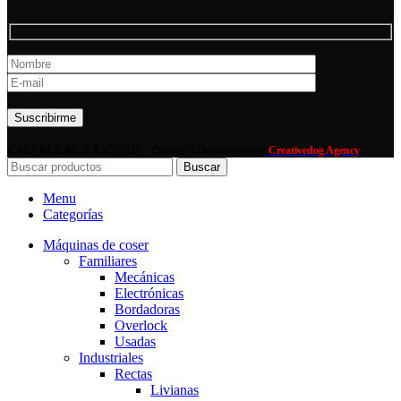
Por favor, deja este campo vacío.
CASA RUERE S.A.
2020 - Diseño y Desarrollo por
Creativedog Agency
Buscar
Menu
Categorías
Máquinas de coser
Familiares
Mecánicas
Electrónicas
Bordadoras
Overlock
Usadas
Industriales
Rectas
Livianas