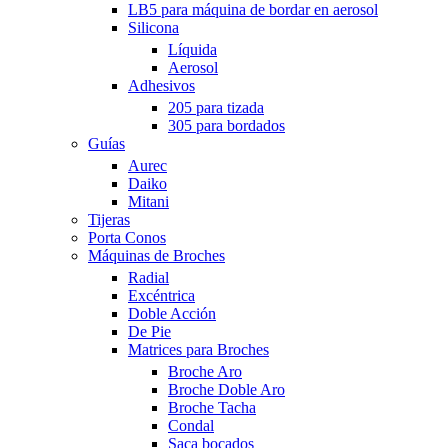
LB5 para máquina de bordar en aerosol
Silicona
Líquida
Aerosol
Adhesivos
205 para tizada
305 para bordados
Guías
Aurec
Daiko
Mitani
Tijeras
Porta Conos
Máquinas de Broches
Radial
Excéntrica
Doble Acción
De Pie
Matrices para Broches
Broche Aro
Broche Doble Aro
Broche Tacha
Condal
Saca bocados