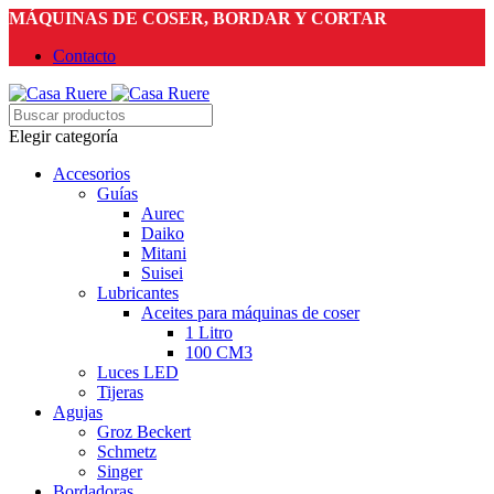
MÁQUINAS DE COSER, BORDAR Y CORTAR
Contacto
Elegir categoría
Accesorios
Guías
Aurec
Daiko
Mitani
Suisei
Lubricantes
Aceites para máquinas de coser
1 Litro
100 CM3
Luces LED
Tijeras
Agujas
Groz Beckert
Schmetz
Singer
Bordadoras