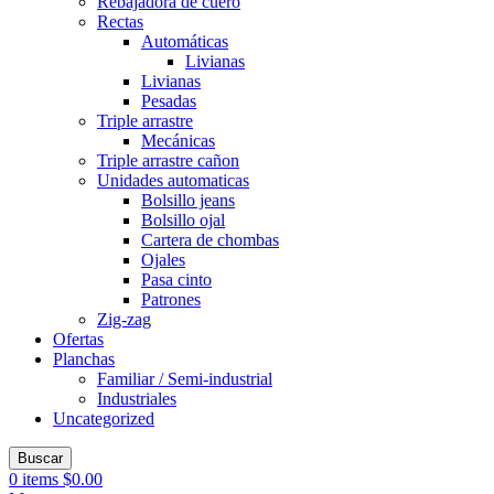
Rebajadora de cuero
Rectas
Automáticas
Livianas
Livianas
Pesadas
Triple arrastre
Mecánicas
Triple arrastre cañon
Unidades automaticas
Bolsillo jeans
Bolsillo ojal
Cartera de chombas
Ojales
Pasa cinto
Patrones
Zig-zag
Ofertas
Planchas
Familiar / Semi-industrial
Industriales
Uncategorized
Buscar
0
items
$
0.00