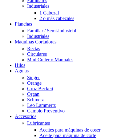
Familiares
Industriales
1 Cabezal
2 o más cabezales
Planchas
Familiar / Semi-industrial
Industriales
Máquinas Cortadoras
Rectas
Circulares
Mini Cutter o Manuales
Hilos
Agujas
Singer
Orange
Groz Beckert
Organ
Schmetz
Leo Lammertz
Cambio Preventivo
Accesorios
Lubricantes
Aceites para máquinas de coser
Aceite para máquina de corte