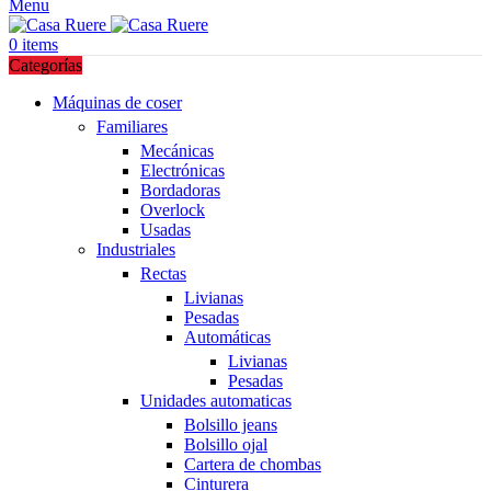
Menu
0
items
Categorías
Máquinas de coser
Familiares
Mecánicas
Electrónicas
Bordadoras
Overlock
Usadas
Industriales
Rectas
Livianas
Pesadas
Automáticas
Livianas
Pesadas
Unidades automaticas
Bolsillo jeans
Bolsillo ojal
Cartera de chombas
Cinturera