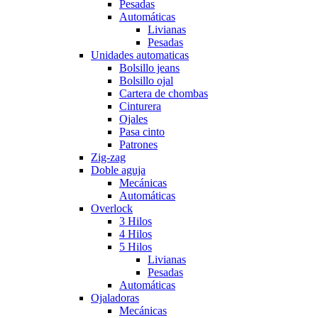
Pesadas
Automáticas
Livianas
Pesadas
Unidades automaticas
Bolsillo jeans
Bolsillo ojal
Cartera de chombas
Cinturera
Ojales
Pasa cinto
Patrones
Zig-zag
Doble aguja
Mecánicas
Automáticas
Overlock
3 Hilos
4 Hilos
5 Hilos
Livianas
Pesadas
Automáticas
Ojaladoras
Mecánicas