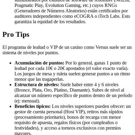
Pragmatic Play, Evolution Gaming, etc.) cuyos RNGs
(Generadores de Números Aleatorios) están certificados por
auditores independientes como eCOGRA o iTech Labs. Esto
garantiza la equidad de los resultados.
Pro Tips
El programa de lealtad o VIP de un casino como Versus suele ser un
sistema de niveles por puntos.
Acumulación de puntos:
Por lo general, ganas 1 punto de
lealtad por cada 10€ o 20€ apostados (el valor exacto varía).
Los juegos de mesa y ruleta suelen generar puntos a un ritmo
menor que las tragaperlas.
Estructura de niveles:
Suele haber entre 4 y 6 niveles
(Bronce, Plata, Oro, Platino, Diamante). Subes de nivel al
alcanzar un número específico de puntos dentro de un período
(ej: mensual).
Beneficios típicos:
Los niveles superiores pueden ofrecer: un
gestor de cuenta personal (Host VIP), retiros más rápidos
(procesamiento prioritario), bonos de recarga con menor
requisito de apuesta, regalos físicos (por cumpleaños o
festividades), y acceso a torneos exclusivos con premios
mayores.