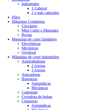
Industriales
1 Cabezal
2 o más cabezales
Hilos
Máquinas Cortadoras
Circulares
Mini Cutter o Manuales
Rectas
Maquinas de coser familiares
Electrónicas
Mecánicas
Overlock
Máquinas de coser industriales
Ametralladoras
2 Agujas
3 Agujas
Atracadoras
Botoneras
Automáticas
Mecánicas
Cadenetas
Cerradora de bolsas
Cintureras
Automáticas
Mecánicas