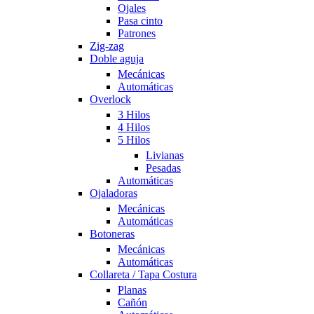
Ojales
Pasa cinto
Patrones
Zig-zag
Doble aguja
Mecánicas
Automáticas
Overlock
3 Hilos
4 Hilos
5 Hilos
Livianas
Pesadas
Automáticas
Ojaladoras
Mecánicas
Automáticas
Botoneras
Mecánicas
Automáticas
Collareta / Tapa Costura
Planas
Cañón