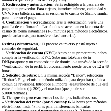
3.
Redirección y autenticación:
Serás redirigido a la pasarela de
pago de tu proveedor. Para tarjetas, introduce número, caducidad y
CVV. Para billeteras, iniciarás sesión en tu cuenta de Skrill o similar
para autorizar el pago.
4.
Confirmación y acreditación:
Tras la autorización, verás una
pantalla de confirmación. Los fondos se acreditan en la cuenta de
casino de forma instantánea (1-3 minutos para métodos electrónicos,
puede tardar más para transferencias bancarias).
Retiros (Withdrawals):
El proceso es inverso y está sujeto a
controles de seguridad.
1.
Verificación de cuenta (KYC):
Antes de tu primer retiro, debes
completar la verificación KYC. Sube una foto/clara de tu
DNI/pasaporte y un comprobante de domicilio a través de la sección
“Verificación” de tu perfil. El procesamiento puede tardar de 12 a 48
horas.
2.
Solicitud de retiro:
En la misma sección “Banco”, selecciona
“Retirar”. Elige el mismo método utilizado para depositar (política
común de reversión). Introduce el importe, asegurándote de que esté
entre el mínimo (ej: 20€) y el máximo (que puede ser
5.000€/semana).
3.
Tiempos de procesamiento:
Los tiempos indicativos son:
–
Verificación del retiro (por el casino):
0-24 horas para métodos
electrónicos, hasta 48 horas para transferencias bancarias.
–
Procesamiento por el proveedor de pago:
0-12 horas para e-