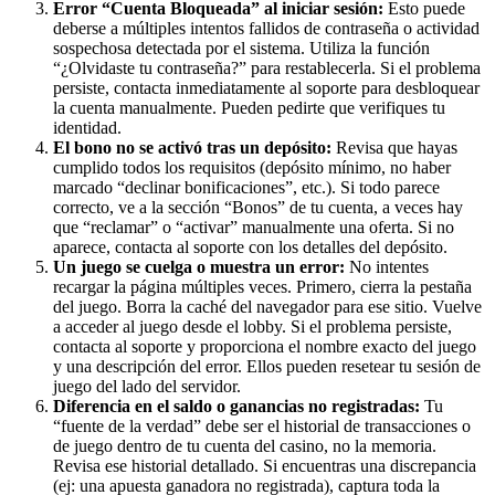
Error “Cuenta Bloqueada” al iniciar sesión:
Esto puede
deberse a múltiples intentos fallidos de contraseña o actividad
sospechosa detectada por el sistema. Utiliza la función
“¿Olvidaste tu contraseña?” para restablecerla. Si el problema
persiste, contacta inmediatamente al soporte para desbloquear
la cuenta manualmente. Pueden pedirte que verifiques tu
identidad.
El bono no se activó tras un depósito:
Revisa que hayas
cumplido todos los requisitos (depósito mínimo, no haber
marcado “declinar bonificaciones”, etc.). Si todo parece
correcto, ve a la sección “Bonos” de tu cuenta, a veces hay
que “reclamar” o “activar” manualmente una oferta. Si no
aparece, contacta al soporte con los detalles del depósito.
Un juego se cuelga o muestra un error:
No intentes
recargar la página múltiples veces. Primero, cierra la pestaña
del juego. Borra la caché del navegador para ese sitio. Vuelve
a acceder al juego desde el lobby. Si el problema persiste,
contacta al soporte y proporciona el nombre exacto del juego
y una descripción del error. Ellos pueden resetear tu sesión de
juego del lado del servidor.
Diferencia en el saldo o ganancias no registradas:
Tu
“fuente de la verdad” debe ser el historial de transacciones o
de juego dentro de tu cuenta del casino, no la memoria.
Revisa ese historial detallado. Si encuentras una discrepancia
(ej: una apuesta ganadora no registrada), captura toda la