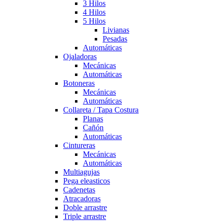
3 Hilos
4 Hilos
5 Hilos
Livianas
Pesadas
Automáticas
Ojaladoras
Mecánicas
Automáticas
Botoneras
Mecánicas
Automáticas
Collareta / Tapa Costura
Planas
Cañón
Automáticas
Cintureras
Mecánicas
Automáticas
Multiagujas
Pega eleasticos
Cadenetas
Atracadoras
Doble arrastre
Triple arrastre