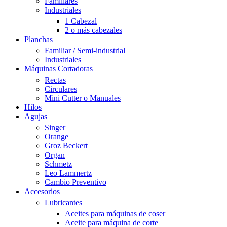
Familiares
Industriales
1 Cabezal
2 o más cabezales
Planchas
Familiar / Semi-industrial
Industriales
Máquinas Cortadoras
Rectas
Circulares
Mini Cutter o Manuales
Hilos
Agujas
Singer
Orange
Groz Beckert
Organ
Schmetz
Leo Lammertz
Cambio Preventivo
Accesorios
Lubricantes
Aceites para máquinas de coser
Aceite para máquina de corte