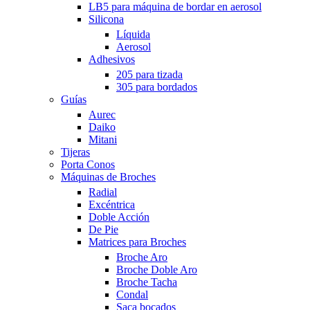
LB5 para máquina de bordar en aerosol
Silicona
Líquida
Aerosol
Adhesivos
205 para tizada
305 para bordados
Guías
Aurec
Daiko
Mitani
Tijeras
Porta Conos
Máquinas de Broches
Radial
Excéntrica
Doble Acción
De Pie
Matrices para Broches
Broche Aro
Broche Doble Aro
Broche Tacha
Condal
Saca bocados