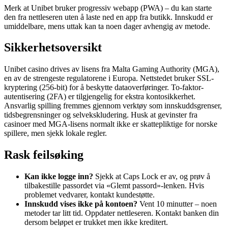
Merk at Unibet bruker progressiv webapp (PWA) – du kan starte
den fra nettleseren uten å laste ned en app fra butikk. Innskudd er
umiddelbare, mens uttak kan ta noen dager avhengig av metode.
Sikkerhetsoversikt
Unibet casino drives av lisens fra Malta Gaming Authority (MGA),
en av de strengeste regulatorene i Europa. Nettstedet bruker SSL-
kryptering (256-bit) for å beskytte dataoverføringer. To-faktor-
autentisering (2FA) er tilgjengelig for ekstra kontosikkerhet.
Ansvarlig spilling fremmes gjennom verktøy som innskuddsgrenser,
tidsbegrensninger og selvekskludering. Husk at gevinster fra
casinoer med MGA-lisens normalt ikke er skattepliktige for norske
spillere, men sjekk lokale regler.
Rask feilsøking
Kan ikke logge inn?
Sjekk at Caps Lock er av, og prøv å
tilbakestille passordet via «Glemt passord»-lenken. Hvis
problemet vedvarer, kontakt kundestøtte.
Innskudd vises ikke på kontoen?
Vent 10 minutter – noen
metoder tar litt tid. Oppdater nettleseren. Kontakt banken din
dersom beløpet er trukket men ikke kreditert.