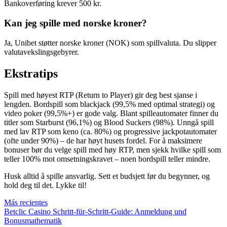
Bankoverføring krever 500 kr.
Kan jeg spille med norske kroner?
Ja, Unibet støtter norske kroner (NOK) som spillvaluta. Du slipper
valutavekslingsgebyrer.
Ekstratips
Spill med høyest RTP (Return to Player) gir deg best sjanse i
lengden. Bordspill som blackjack (99,5% med optimal strategi) og
video poker (99,5%+) er gode valg. Blant spilleautomater finner du
titler som Starburst (96,1%) og Blood Suckers (98%). Unngå spill
med lav RTP som keno (ca. 80%) og progressive jackpotautomater
(ofte under 90%) – de har høyt husets fordel. For å maksimere
bonuser bør du velge spill med høy RTP, men sjekk hvilke spill som
teller 100% mot omsetningskravet – noen bordspill teller mindre.
Husk alltid å spille ansvarlig. Sett et budsjett før du begynner, og
hold deg til det. Lykke til!
Más recientes
Betclic Casino Schritt-für-Schritt-Guide: Anmeldung und
Bonusmathematik