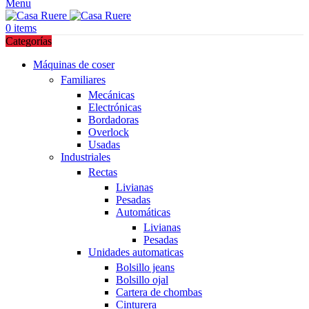
Menu
0
items
Categorías
Máquinas de coser
Familiares
Mecánicas
Electrónicas
Bordadoras
Overlock
Usadas
Industriales
Rectas
Livianas
Pesadas
Automáticas
Livianas
Pesadas
Unidades automaticas
Bolsillo jeans
Bolsillo ojal
Cartera de chombas
Cinturera