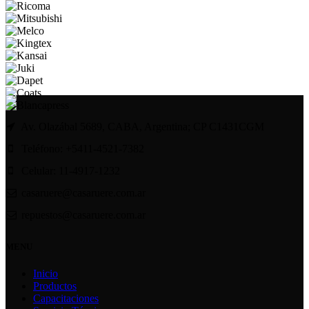
Av. Olazábal 5689, CABA, Argentina; CP C1431CGM
Teléfono: +5411-4521-7382
Celular: 11-4917-1232
casaruere@casaruere.com.ar
repuestos@casaruere.com.ar
MENU
Inicio
Productos
Capacitaciones