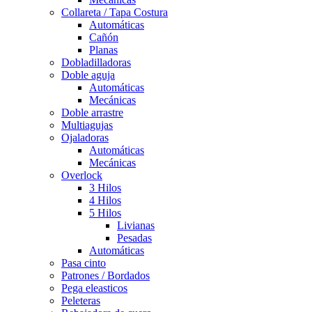
Collareta / Tapa Costura
Automáticas
Cañón
Planas
Dobladilladoras
Doble aguja
Automáticas
Mecánicas
Doble arrastre
Multiagujas
Ojaladoras
Automáticas
Mecánicas
Overlock
3 Hilos
4 Hilos
5 Hilos
Livianas
Pesadas
Automáticas
Pasa cinto
Patrones / Bordados
Pega eleasticos
Peleteras