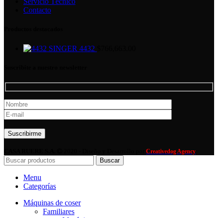
Servicio Técnico
Contacto
Productos destacados
SINGER 4432
$
766,663.00
Suscribite a nuestro newsletter
Por favor, deja este campo vacío.
CASA RUERE S.A.
2020 - Diseño y Desarrollo por
Creativedog Agency
Buscar
Menu
Categorías
Máquinas de coser
Familiares