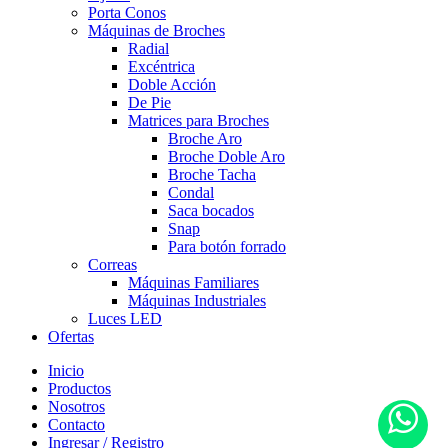
Porta Conos
Máquinas de Broches
Radial
Excéntrica
Doble Acción
De Pie
Matrices para Broches
Broche Aro
Broche Doble Aro
Broche Tacha
Condal
Saca bocados
Snap
Para botón forrado
Correas
Máquinas Familiares
Máquinas Industriales
Luces LED
Ofertas
Inicio
Productos
Nosotros
Contacto
Ingresar / Registro