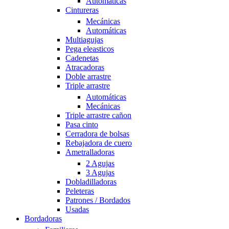
Automáticas
Cintureras
Mecánicas
Automáticas
Multiagujas
Pega eleasticos
Cadenetas
Atracadoras
Doble arrastre
Triple arrastre
Automáticas
Mecánicas
Triple arrastre cañon
Pasa cinto
Cerradora de bolsas
Rebajadora de cuero
Ametralladoras
2 Agujas
3 Agujas
Dobladilladoras
Peleteras
Patrones / Bordados
Usadas
Bordadoras