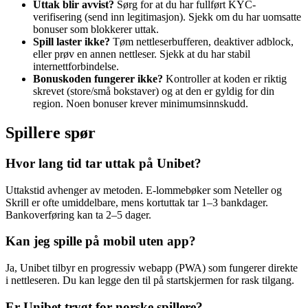
Uttak blir avvist?
Sørg for at du har fullført KYC-
verifisering (send inn legitimasjon). Sjekk om du har uomsatte
bonuser som blokkerer uttak.
Spill laster ikke?
Tøm nettleserbufferen, deaktiver adblock,
eller prøv en annen nettleser. Sjekk at du har stabil
internettforbindelse.
Bonuskoden fungerer ikke?
Kontroller at koden er riktig
skrevet (store/små bokstaver) og at den er gyldig for din
region. Noen bonuser krever minimumsinnskudd.
Spillere spør
Hvor lang tid tar uttak på Unibet?
Uttakstid avhenger av metoden. E-lommebøker som Neteller og
Skrill er ofte umiddelbare, mens kortuttak tar 1–3 bankdager.
Bankoverføring kan ta 2–5 dager.
Kan jeg spille på mobil uten app?
Ja, Unibet tilbyr en progressiv webapp (PWA) som fungerer direkte
i nettleseren. Du kan legge den til på startskjermen for rask tilgang.
Er Unibet trygt for norske spillere?