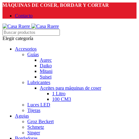
MÁQUINAS DE COSER, BORDAR Y CORTAR
Contacto
Elegir categoría
Accesorios
Guías
Aurec
Daiko
Mitani
Suisei
Lubricantes
Aceites para máquinas de coser
1 Litro
100 CM3
Luces LED
Tijeras
Agujas
Groz Beckert
Schmetz
Singer
Bordadoras