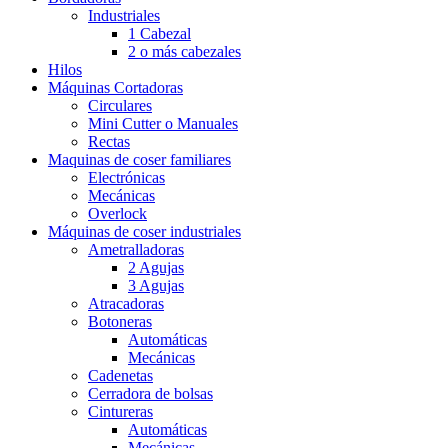
Industriales
1 Cabezal
2 o más cabezales
Hilos
Máquinas Cortadoras
Circulares
Mini Cutter o Manuales
Rectas
Maquinas de coser familiares
Electrónicas
Mecánicas
Overlock
Máquinas de coser industriales
Ametralladoras
2 Agujas
3 Agujas
Atracadoras
Botoneras
Automáticas
Mecánicas
Cadenetas
Cerradora de bolsas
Cintureras
Automáticas
Mecánicas