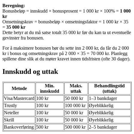
Beregning:
Bonusbeløp = innskudd × bonusprosent = 1 000 kr × 100% =
1 000
kr
Omsetningskrav = bonusbeløp × omsetningsfaktor = 1 000 kr × 35
=
35 000 kr
Dette betyr at du må satse totalt 35 000 kr før du kan ta ut eventuelle
gevinster fra bonusen.
For å maksimere bonusen bør du sette inn 2 000 kr, da får du 2 000
kr i bonus og omsetningskrav på 2 000 × 35 = 70 000 kr. Planlegg
spillene dine slik at du møter kravet innen tidsfristen (ofte 30 dager).
Innskudd og uttak
Min.
Maks.
Behandlingstid
Metode
innskudd
uttak
(uttak)
Visa/Mastercard
100 kr
50 000 kr
1–3 bankdager
Trustly
100 kr
100 000 kr
Øyeblikkelig
Neteller
100 kr
50 000 kr
Øyeblikkelig
Skrill
100 kr
50 000 kr
Øyeblikkelig
Bankoverføring
500 kr
500 000 kr
2–5 bankdager