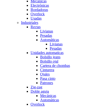
Mecánicas
Electrónicas
Bordadoras
Overlock
Usadas
Industriales
Rectas
Livianas
Pesadas
Automáticas
Livianas
Pesadas
Unidades automaticas
Bolsillo jeans
Bolsillo ojal
Cartera de chombas
Cinturera
Ojales
Pasa cinto
Patrones
Zig-zag
Doble aguja
Mecánicas
Automáticas
Overlock