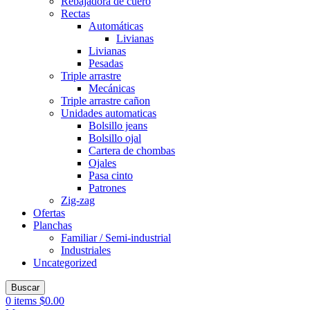
Rebajadora de cuero
Rectas
Automáticas
Livianas
Livianas
Pesadas
Triple arrastre
Mecánicas
Triple arrastre cañon
Unidades automaticas
Bolsillo jeans
Bolsillo ojal
Cartera de chombas
Ojales
Pasa cinto
Patrones
Zig-zag
Ofertas
Planchas
Familiar / Semi-industrial
Industriales
Uncategorized
Buscar
0
items
$
0.00