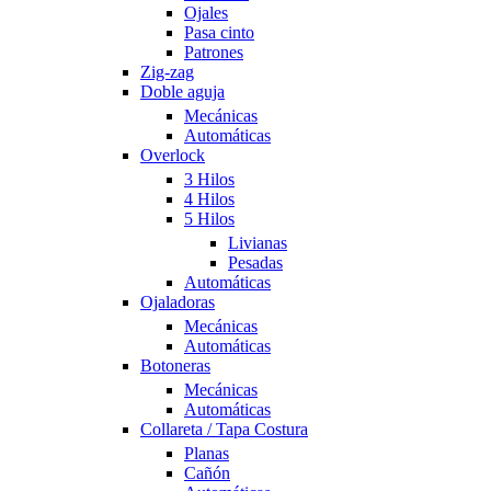
Ojales
Pasa cinto
Patrones
Zig-zag
Doble aguja
Mecánicas
Automáticas
Overlock
3 Hilos
4 Hilos
5 Hilos
Livianas
Pesadas
Automáticas
Ojaladoras
Mecánicas
Automáticas
Botoneras
Mecánicas
Automáticas
Collareta / Tapa Costura
Planas
Cañón