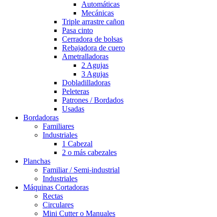
Automáticas
Mecánicas
Triple arrastre cañon
Pasa cinto
Cerradora de bolsas
Rebajadora de cuero
Ametralladoras
2 Agujas
3 Agujas
Dobladilladoras
Peleteras
Patrones / Bordados
Usadas
Bordadoras
Familiares
Industriales
1 Cabezal
2 o más cabezales
Planchas
Familiar / Semi-industrial
Industriales
Máquinas Cortadoras
Rectas
Circulares
Mini Cutter o Manuales