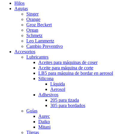
Hilos
Agujas
Singer
Orange
Groz Beckert
Organ
Schmetz
Leo Lammertz
Cambio Preventivo
Accesorios
Lubricantes
Aceites para máquinas de coser
Aceite para máquina de corte
LB5 para máquina de bordar en aerosol
Silicona
Líquida
Aerosol
Adhesivos
205 para tizada
305 para bordados
Guías
Aurec
Daiko
Mitani
Tijeras