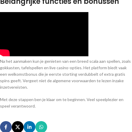
Belangrijke functies en bonussen
Na het aanmaken kun je genieten van een breed scala aan spellen, zoals
gokkasten, tafelspellen en live casino-opties. Het platform biedt vaak
een welkomstbonus die je eerste storting verdubbelt of extra gratis
spins geeft. Vergeet niet de algemene voorwaarden te lezen inzake
inzetvereisten.
Met deze stappen ben je klaar om te beginnen. Veel speelplezier en
speel verantwoord.