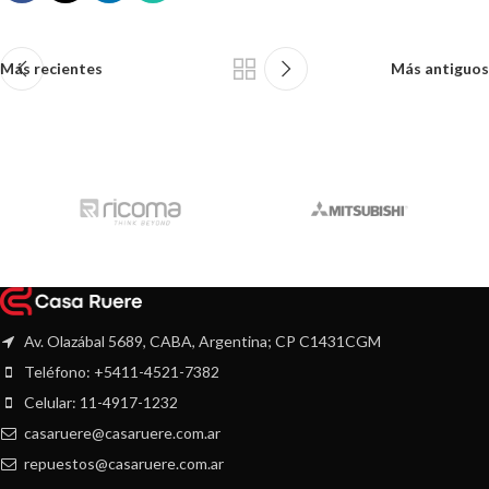
Más recientes
Más antiguos
Av. Olazábal 5689, CABA, Argentina; CP C1431CGM
Teléfono: +5411-4521-7382
Celular: 11-4917-1232
casaruere@casaruere.com.ar
repuestos@casaruere.com.ar