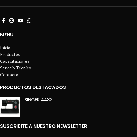
MENU
Inicio
Productos
Capacitaciones
Servicio Técnico
Contacto
PRODUCTOS DESTACADOS
SINGER 4432
SUSCRIBITE A NUESTRO NEWSLETTER