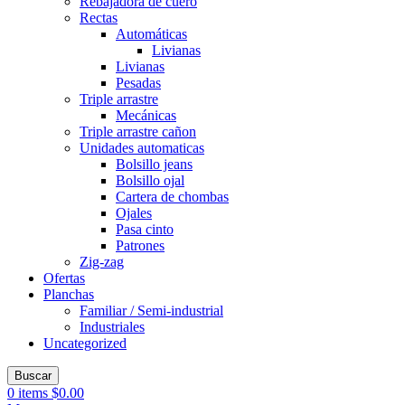
Rebajadora de cuero
Rectas
Automáticas
Livianas
Livianas
Pesadas
Triple arrastre
Mecánicas
Triple arrastre cañon
Unidades automaticas
Bolsillo jeans
Bolsillo ojal
Cartera de chombas
Ojales
Pasa cinto
Patrones
Zig-zag
Ofertas
Planchas
Familiar / Semi-industrial
Industriales
Uncategorized
Buscar
0
items
$
0.00