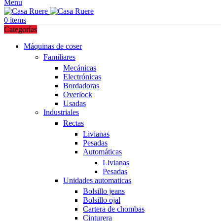
Menu
0
items
Categorías
Máquinas de coser
Familiares
Mecánicas
Electrónicas
Bordadoras
Overlock
Usadas
Industriales
Rectas
Livianas
Pesadas
Automáticas
Livianas
Pesadas
Unidades automaticas
Bolsillo jeans
Bolsillo ojal
Cartera de chombas
Cinturera