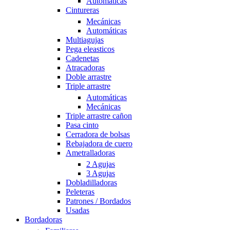
Automáticas
Cintureras
Mecánicas
Automáticas
Multiagujas
Pega eleasticos
Cadenetas
Atracadoras
Doble arrastre
Triple arrastre
Automáticas
Mecánicas
Triple arrastre cañon
Pasa cinto
Cerradora de bolsas
Rebajadora de cuero
Ametralladoras
2 Agujas
3 Agujas
Dobladilladoras
Peleteras
Patrones / Bordados
Usadas
Bordadoras