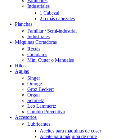
Familiares
Industriales
1 Cabezal
2 o más cabezales
Planchas
Familiar / Semi-industrial
Industriales
Máquinas Cortadoras
Rectas
Circulares
Mini Cutter o Manuales
Hilos
Agujas
Singer
Orange
Groz Beckert
Organ
Schmetz
Leo Lammertz
Cambio Preventivo
Accesorios
Lubricantes
Aceites para máquinas de coser
Aceite para máquina de corte