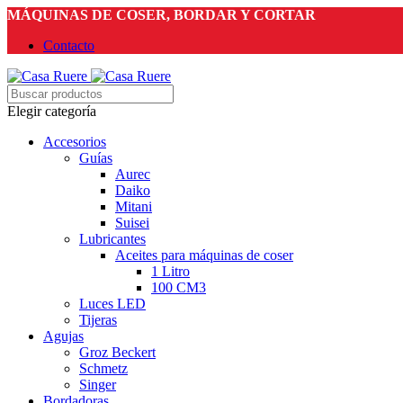
MÁQUINAS DE COSER, BORDAR Y CORTAR
Contacto
Elegir categoría
Accesorios
Guías
Aurec
Daiko
Mitani
Suisei
Lubricantes
Aceites para máquinas de coser
1 Litro
100 CM3
Luces LED
Tijeras
Agujas
Groz Beckert
Schmetz
Singer
Bordadoras