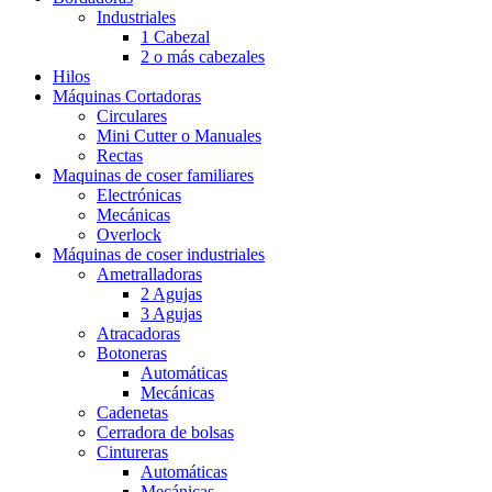
Industriales
1 Cabezal
2 o más cabezales
Hilos
Máquinas Cortadoras
Circulares
Mini Cutter o Manuales
Rectas
Maquinas de coser familiares
Electrónicas
Mecánicas
Overlock
Máquinas de coser industriales
Ametralladoras
2 Agujas
3 Agujas
Atracadoras
Botoneras
Automáticas
Mecánicas
Cadenetas
Cerradora de bolsas
Cintureras
Automáticas
Mecánicas