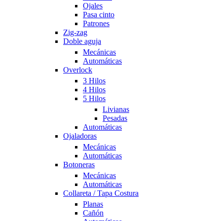
Ojales
Pasa cinto
Patrones
Zig-zag
Doble aguja
Mecánicas
Automáticas
Overlock
3 Hilos
4 Hilos
5 Hilos
Livianas
Pesadas
Automáticas
Ojaladoras
Mecánicas
Automáticas
Botoneras
Mecánicas
Automáticas
Collareta / Tapa Costura
Planas
Cañón