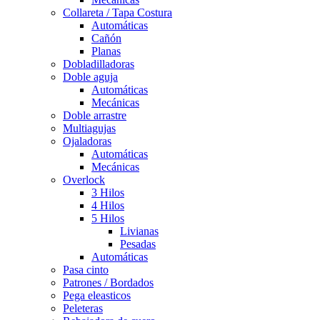
Collareta / Tapa Costura
Automáticas
Cañón
Planas
Dobladilladoras
Doble aguja
Automáticas
Mecánicas
Doble arrastre
Multiagujas
Ojaladoras
Automáticas
Mecánicas
Overlock
3 Hilos
4 Hilos
5 Hilos
Livianas
Pesadas
Automáticas
Pasa cinto
Patrones / Bordados
Pega eleasticos
Peleteras