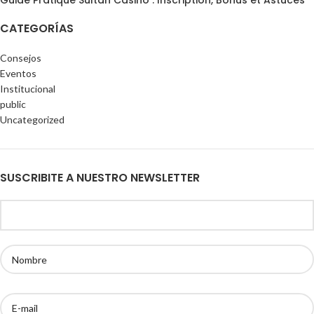
Guide Pratique Sultan Casino : Inscription, Bonus et Astuces
CATEGORÍAS
Consejos
Eventos
Institucional
public
Uncategorized
SUSCRIBITE A NUESTRO NEWSLETTER