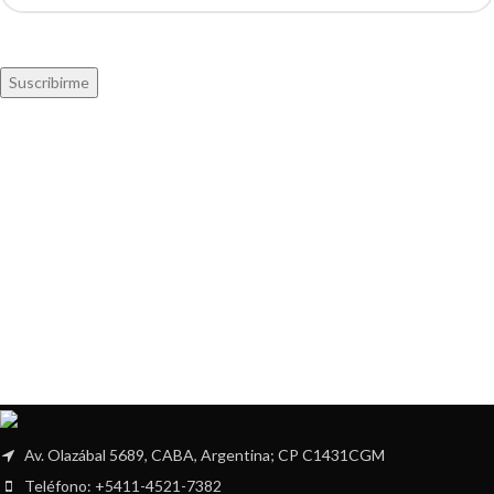
Por favor, deja este campo vacío.
Av. Olazábal 5689, CABA, Argentina; CP C1431CGM
Teléfono: +5411-4521-7382