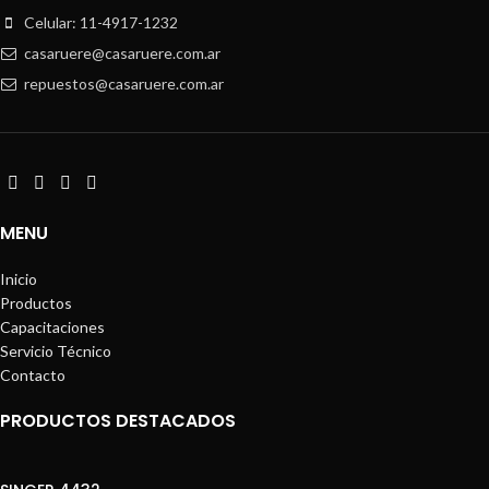
Celular: 11-4917-1232
casaruere@casaruere.com.ar
repuestos@casaruere.com.ar
MENU
Inicio
Productos
Capacitaciones
Servicio Técnico
Contacto
PRODUCTOS DESTACADOS