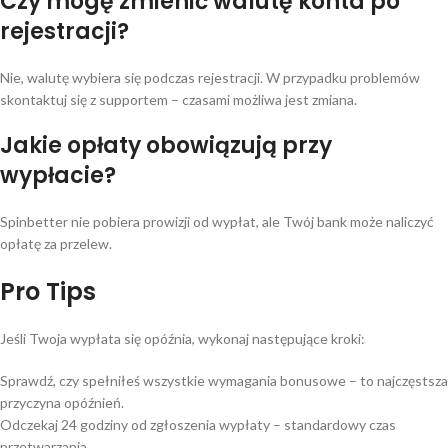
Czy mogę zmienić walutę konta po
rejestracji?
Nie, walutę wybiera się podczas rejestracji. W przypadku problemów
skontaktuj się z supportem – czasami możliwa jest zmiana.
Jakie opłaty obowiązują przy
wypłacie?
Spinbetter nie pobiera prowizji od wypłat, ale Twój bank może naliczyć
opłatę za przelew.
Pro Tips
Jeśli Twoja wypłata się opóźnia, wykonaj następujące kroki:
Sprawdź, czy spełniłeś wszystkie wymagania bonusowe – to najczęstsza
przyczyna opóźnień.
Odczekaj 24 godziny od zgłoszenia wypłaty – standardowy czas
przetwarzania.