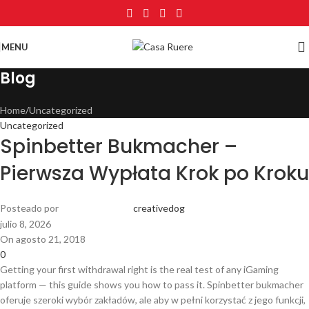
MENU
Blog
Home
Uncategorized
Uncategorized
Spinbetter Bukmacher –
Pierwsza Wypłata Krok po Kroku
Posteado por
creativedog
julio 8, 2026
On agosto 21, 2018
0
Getting your first withdrawal right is the real test of any iGaming
platform — this guide shows you how to pass it. Spinbetter bukmacher
oferuje szeroki wybór zakładów, ale aby w pełni korzystać z jego funkcji,