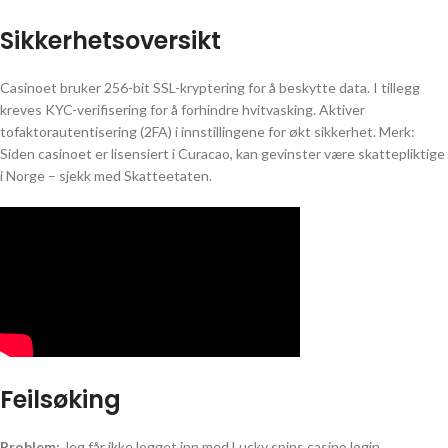
Sikkerhetsoversikt
Casinoet bruker 256-bit SSL-kryptering for å beskytte data. I tillegg
kreves KYC-verifisering for å forhindre hvitvasking. Aktiver
tofaktorautentisering (2FA) i innstillingene for økt sikkerhet. Merk:
Siden casinoet er lisensiert i Curacao, kan gevinster være skattepliktige
i Norge – sjekk med Skatteetaten.
Feilsøking
Problem:
Jeg får ikke logget inn med Lucky spins casino login.