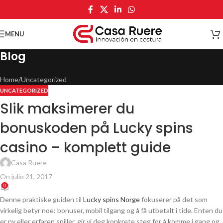
MENU
Blog
Home
Uncategorized
UNCATEGORIZED
Slik maksimerer du
bonuskoden på Lucky spins
casino – komplett guide
Casa Ruere
On julio 21, 2017
0
Denne praktiske guiden til
Lucky spins Norge
fokuserer på det som
virkelig betyr noe: bonuser, mobil tilgang og å få utbetalt i tide. Enten du
er ny eller erfaren spiller, gir vi deg konkrete steg for å komme i gang og