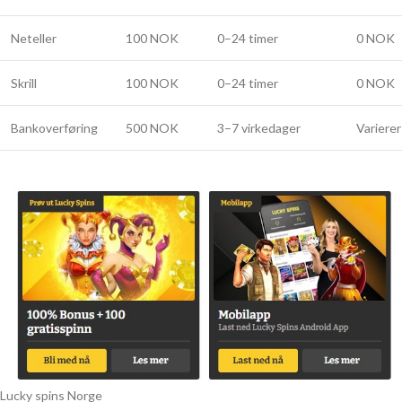
Neteller
100 NOK
0–24 timer
0 NOK
Skrill
100 NOK
0–24 timer
0 NOK
Bankoverføring
500 NOK
3–7 virkedager
Varierer
Lucky spins Norge