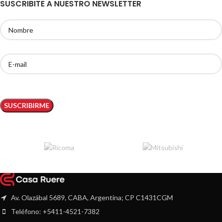
SUSCRIBITE A NUESTRO NEWSLETTER
Por favor, deja este campo vacío.
Av. Olazábal 5689, CABA, Argentina; CP C1431CGM
Teléfono: +5411-4521-7382