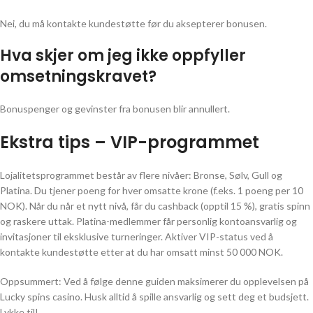
Nei, du må kontakte kundestøtte før du aksepterer bonusen.
Hva skjer om jeg ikke oppfyller
omsetningskravet?
Bonuspenger og gevinster fra bonusen blir annullert.
Ekstra tips – VIP-programmet
Lojalitetsprogrammet består av flere nivåer: Bronse, Sølv, Gull og
Platina. Du tjener poeng for hver omsatte krone (f.eks. 1 poeng per 10
NOK). Når du når et nytt nivå, får du cashback (opptil 15 %), gratis spinn
og raskere uttak. Platina-medlemmer får personlig kontoansvarlig og
invitasjoner til eksklusive turneringer. Aktiver VIP-status ved å
kontakte kundestøtte etter at du har omsatt minst 50 000 NOK.
Oppsummert: Ved å følge denne guiden maksimerer du opplevelsen på
Lucky spins casino. Husk alltid å spille ansvarlig og sett deg et budsjett.
Lykke til!