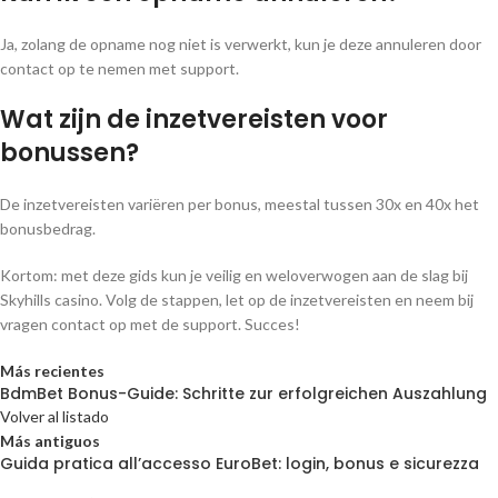
Ja, zolang de opname nog niet is verwerkt, kun je deze annuleren door
contact op te nemen met support.
Wat zijn de inzetvereisten voor
bonussen?
De inzetvereisten variëren per bonus, meestal tussen 30x en 40x het
bonusbedrag.
Kortom: met deze gids kun je veilig en weloverwogen aan de slag bij
Skyhills casino. Volg de stappen, let op de inzetvereisten en neem bij
vragen contact op met de support. Succes!
Más recientes
BdmBet Bonus-Guide: Schritte zur erfolgreichen Auszahlung
Volver al listado
Más antiguos
Guida pratica all’accesso EuroBet: login, bonus e sicurezza