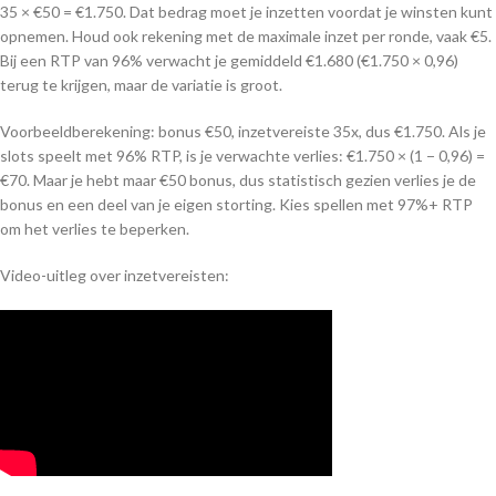
35 × €50 = €1.750. Dat bedrag moet je inzetten voordat je winsten kunt
opnemen. Houd ook rekening met de maximale inzet per ronde, vaak €5.
Bij een RTP van 96% verwacht je gemiddeld €1.680 (€1.750 × 0,96)
terug te krijgen, maar de variatie is groot.
Voorbeeldberekening: bonus €50, inzetvereiste 35x, dus €1.750. Als je
slots speelt met 96% RTP, is je verwachte verlies: €1.750 × (1 − 0,96) =
€70. Maar je hebt maar €50 bonus, dus statistisch gezien verlies je de
bonus en een deel van je eigen storting. Kies spellen met 97%+ RTP
om het verlies te beperken.
Video-uitleg over inzetvereisten: