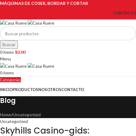
MÁQUINAS DE COSER, BORDAR Y CORTAR
CONTACTO
Buscar
0
items
$
0.00
Menu
0
items
Categorías
INICIO
PRODUCTOS
NOSOTROS
CONTACTO
Blog
Home
Uncategorized
Uncategorized
Skyhills Casino-gids: