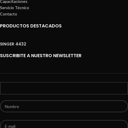
Capacitaciones
Servicio Técnico
Contacto
PRODUCTOS DESTACADOS
SINGER 4432
SUSCRIBITE A NUESTRO NEWSLETTER