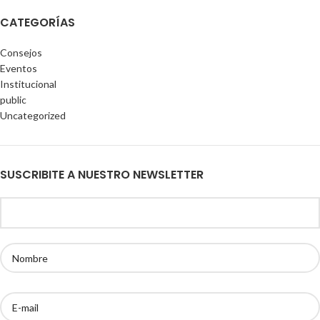
CATEGORÍAS
Consejos
Eventos
Institucional
public
Uncategorized
SUSCRIBITE A NUESTRO NEWSLETTER