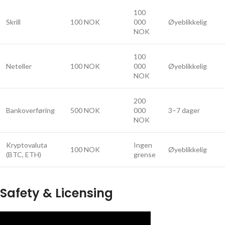
100
Skrill
100 NOK
000
Øyeblikkelig
NOK
100
Neteller
100 NOK
000
Øyeblikkelig
NOK
200
Bankoverføring
500 NOK
000
3–7 dager
NOK
Kryptovaluta
Ingen
100 NOK
Øyeblikkelig
(BTC, ETH)
grense
Safety & Licensing