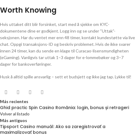
Worth Knowing
Hvis uttaket ditt blir forsinket, start med å sjekke om KYC-
dokumentene dine er godkjent. Logg inn og se under “Uttak”-
seksjonen. Har du ventet mer enn 48 timer, kontakt kundestøtte via live
chat. Oppgi transaksjons-ID og beskriv problemet. Hvis de ikke svarer
innen 24 timer, kan du sende en klage til Curacao-lisensmyndigheten
(eGaming). Vanligvis tar uttak 1–3 dager for e-lommebøker og 3–7
dager for bankoverføringer.
Husk å alltid spille ansvarlig – sett et budsjett og ikke jag tap. Lykke til!
Más recientes
Ghid practic Spin Casino România: login, bonus și retrageri
Volver al listado
Más antiguos
Tipsport Casino manuál: Ako sa zaregistrovať a
maximalizovať bonus