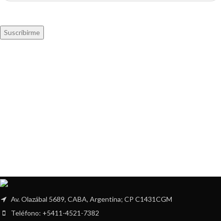
Por favor, deja este campo vacío.
Av. Olazábal 5689, CABA, Argentina; CP C1431CGM
Teléfono: +5411-4521-7382