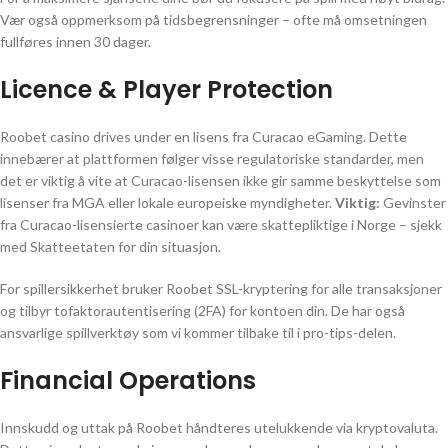
Vær også oppmerksom på tidsbegrensninger – ofte må omsetningen
fullføres innen 30 dager.
Licence & Player Protection
Roobet casino drives under en lisens fra Curacao eGaming. Dette
innebærer at plattformen følger visse regulatoriske standarder, men
det er viktig å vite at Curacao-lisensen ikke gir samme beskyttelse som
lisenser fra MGA eller lokale europeiske myndigheter.
Viktig:
Gevinster
fra Curacao-lisensierte casinoer kan være skattepliktige i Norge – sjekk
med Skatteetaten for din situasjon.
For spillersikkerhet bruker Roobet SSL-kryptering for alle transaksjoner
og tilbyr tofaktorautentisering (2FA) for kontoen din. De har også
ansvarlige spillverktøy som vi kommer tilbake til i pro-tips-delen.
Financial Operations
Innskudd og uttak på Roobet håndteres utelukkende via kryptovaluta.