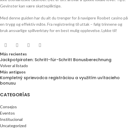
Gevinster kan være skattepliktige.
Med denne guiden har du alt du trenger for å navigere Roobet casino på
en trygg og effektiv måte. Fra registrering til uttak – følg trinnene og
bruk ansvarlige spillverktøy for en best mulig opplevelse. Lykke til!
Más recientes
Jackpotpiraten: Schritt-für-Schritt Bonusberechnung
Volver al listado
Más antiguos
Kompletný sprievodca registráciou a využitím uvítacieho
bonusu
CATEGORÍAS
Consejos
Eventos
Institucional
Uncategorized