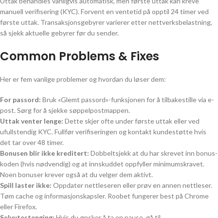
Uttak behandles vanligvis automatisk, men første uttak kan kreve
manuell verifisering (KYC). Forvent en ventetid på opptil 24 timer ved
første uttak. Transaksjonsgebyrer varierer etter nettverksbelastning,
så sjekk aktuelle gebyrer før du sender.
Common Problems & Fixes
Her er fem vanlige problemer og hvordan du løser dem:
For passord:
Bruk «Glemt passord»-funksjonen for å tilbakestille via e-
post. Sørg for å sjekke søppelpostmappen.
Uttak venter lenge:
Dette skjer ofte under første uttak eller ved
ufullstendig KYC. Fullfør verifiseringen og kontakt kundestøtte hvis
det tar over 48 timer.
Bonusen blir ikke kreditert:
Dobbeltsjekk at du har skrevet inn bonus-
koden (hvis nødvendig) og at innskuddet oppfyller minimumskravet.
Noen bonuser krever også at du velger dem aktivt.
Spill laster ikke:
Oppdater nettleseren eller prøv en annen nettleser.
Tøm cache og informasjonskapsler. Roobet fungerer best på Chrome
eller Firefox.
Selvutestenging:
Hvis du ønsker å ta en pause, gå til