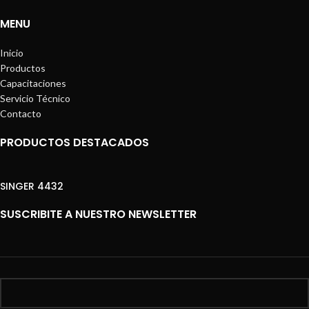
MENU
Inicio
Productos
Capacitaciones
Servicio Técnico
Contacto
PRODUCTOS DESTACADOS
SINGER 4432
SUSCRIBITE A NUESTRO NEWSLETTER