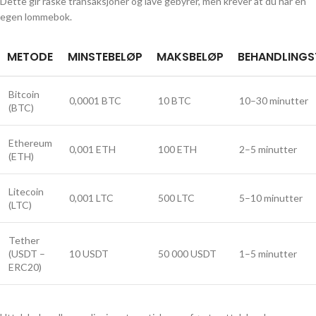
Dette gir raske transaksjoner og lave gebyrer, men krever at du har en
egen lommebok.
METODE
MINSTEBELØP
MAKSBELØP
BEHANDLINGS
Bitcoin
0,0001 BTC
10 BTC
10–30 minutter
(BTC)
Ethereum
0,001 ETH
100 ETH
2–5 minutter
(ETH)
Litecoin
0,001 LTC
500 LTC
5–10 minutter
(LTC)
Tether
(USDT –
10 USDT
50 000 USDT
1–5 minutter
ERC20)