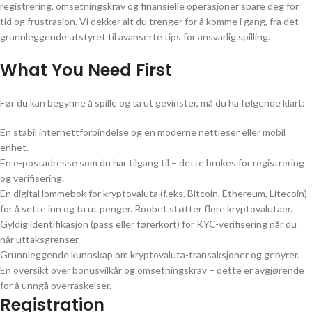
registrering, omsetningskrav og finansielle operasjoner spare deg for
tid og frustrasjon. Vi dekker alt du trenger for å komme i gang, fra det
grunnleggende utstyret til avanserte tips for ansvarlig spilling.
What You Need First
Før du kan begynne å spille og ta ut gevinster, må du ha følgende klart:
En stabil internettforbindelse og en moderne nettleser eller mobil
enhet.
En e-postadresse som du har tilgang til – dette brukes for registrering
og verifisering.
En digital lommebok for kryptovaluta (f.eks. Bitcoin, Ethereum, Litecoin)
for å sette inn og ta ut penger. Roobet støtter flere kryptovalutaer.
Gyldig identifikasjon (pass eller førerkort) for KYC-verifisering når du
når uttaksgrenser.
Grunnleggende kunnskap om kryptovaluta-transaksjoner og gebyrer.
En oversikt over bonusvilkår og omsetningskrav – dette er avgjørende
for å unngå overraskelser.
Registration