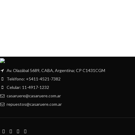
Av. Olazábal 5689, CABA, Argentina; CP C1431CGM
Teléfono: +5411-4521-7382
Celular: 11-4917-1232
casaruere@casaruere.com.ar
repuestos@casaruere.com.ar