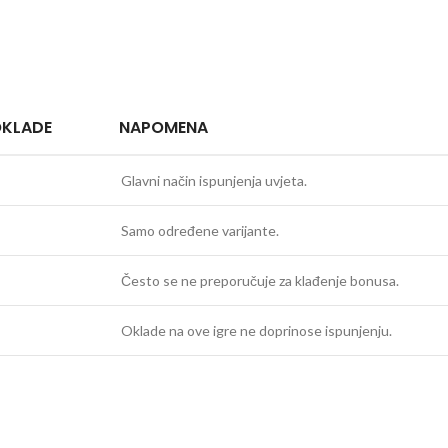
OKLADE
NAPOMENA
Glavni način ispunjenja uvjeta.
Samo određene varijante.
Često se ne preporučuje za klađenje bonusa.
Oklade na ove igre ne doprinose ispunjenju.