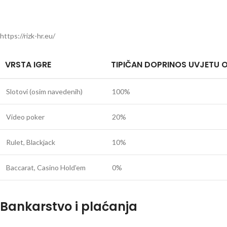
https://rizk-hr.eu/
VRSTA IGRE
TIPIČAN DOPRINOS UVJETU 
Slotovi (osim navedenih)
100%
Video poker
20%
Rulet, Blackjack
10%
Baccarat, Casino Hold’em
0%
Bankarstvo i plaćanja