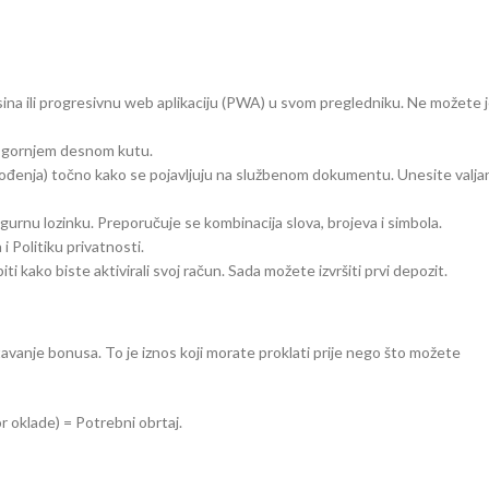
ina ili progresivnu web aplikaciju (PWA) u svom pregledniku. Ne možete 
” u gornjem desnom kutu.
ođenja) točno kako se pojavljuju na službenom dokumentu. Unesite valja
gurnu lozinku. Preporučuje se kombinacija slova, brojeva i simbola.
i Politiku privatnosti.
i kako biste aktivirali svoj račun. Sada možete izvršiti prvi depozit.
avanje bonusa. To je iznos koji morate proklati prije nego što možete
r oklade) = Potrebni obrtaj.