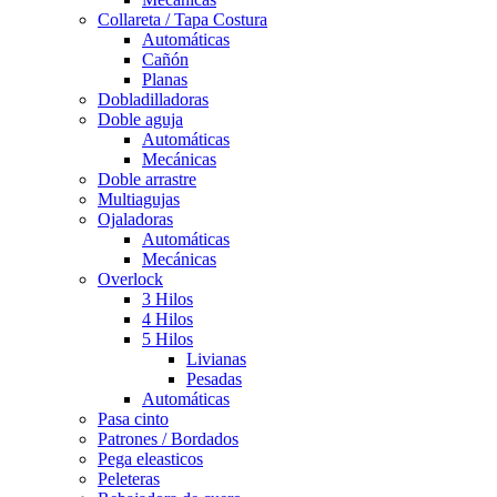
Collareta / Tapa Costura
Automáticas
Cañón
Planas
Dobladilladoras
Doble aguja
Automáticas
Mecánicas
Doble arrastre
Multiagujas
Ojaladoras
Automáticas
Mecánicas
Overlock
3 Hilos
4 Hilos
5 Hilos
Livianas
Pesadas
Automáticas
Pasa cinto
Patrones / Bordados
Pega eleasticos
Peleteras