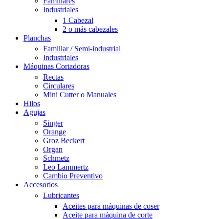
Familiares
Industriales
1 Cabezal
2 o más cabezales
Planchas
Familiar / Semi-industrial
Industriales
Máquinas Cortadoras
Rectas
Circulares
Mini Cutter o Manuales
Hilos
Agujas
Singer
Orange
Groz Beckert
Organ
Schmetz
Leo Lammertz
Cambio Preventivo
Accesorios
Lubricantes
Aceites para máquinas de coser
Aceite para máquina de corte