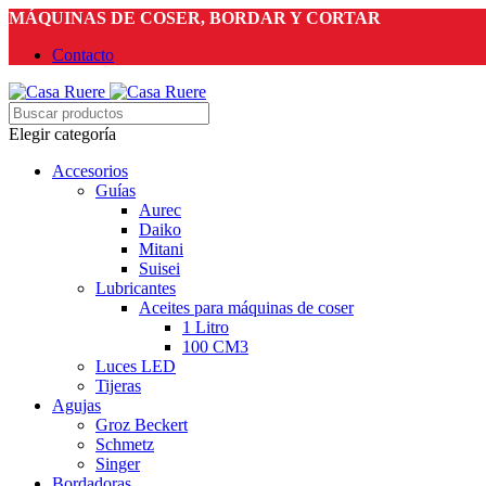
MÁQUINAS DE COSER, BORDAR Y CORTAR
Contacto
Elegir categoría
Accesorios
Guías
Aurec
Daiko
Mitani
Suisei
Lubricantes
Aceites para máquinas de coser
1 Litro
100 CM3
Luces LED
Tijeras
Agujas
Groz Beckert
Schmetz
Singer
Bordadoras