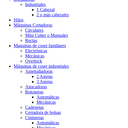
Industriales
1 Cabezal
2 o más cabezales
Hilos
Máquinas Cortadoras
Circulares
Mini Cutter o Manuales
Rectas
Maquinas de coser familiares
Electrónicas
Mecánicas
Overlock
Máquinas de coser industriales
Ametralladoras
2 Agujas
3 Agujas
Atracadoras
Botoneras
Automáticas
Mecánicas
Cadenetas
Cerradora de bolsas
Cintureras
Automáticas
Mecánicas