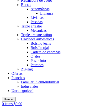
Rebajadora de cuero
Rectas
Automáticas
Livianas
Livianas
Pesadas
Triple arrastre
Mecánicas
Triple arrastre cañon
Unidades automaticas
Bolsillo jeans
Bolsillo ojal
Cartera de chombas
Ojales
Pasa cinto
Patrones
Zig-zag
Ofertas
Planchas
Familiar / Semi-industrial
Industriales
Uncategorized
Buscar
0
items
$
0.00