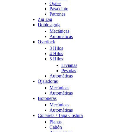
Ojales
Pasa cinto
Patrones
Zig-zag
Doble aguja
Mecánicas
Automáticas
Overlock
3 Hilos
4 Hilos
5 Hilos
Livianas
Pesadas
Automáticas
Ojaladoras
Mecánicas
Automáticas
Botoneras
Mecánicas
Automáticas
Collareta / Tapa Costura
Planas
Cañón