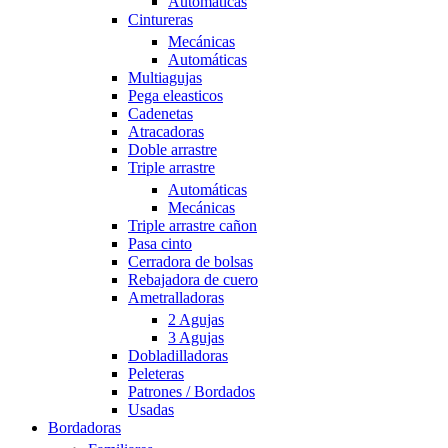
Automáticas
Cintureras
Mecánicas
Automáticas
Multiagujas
Pega eleasticos
Cadenetas
Atracadoras
Doble arrastre
Triple arrastre
Automáticas
Mecánicas
Triple arrastre cañon
Pasa cinto
Cerradora de bolsas
Rebajadora de cuero
Ametralladoras
2 Agujas
3 Agujas
Dobladilladoras
Peleteras
Patrones / Bordados
Usadas
Bordadoras