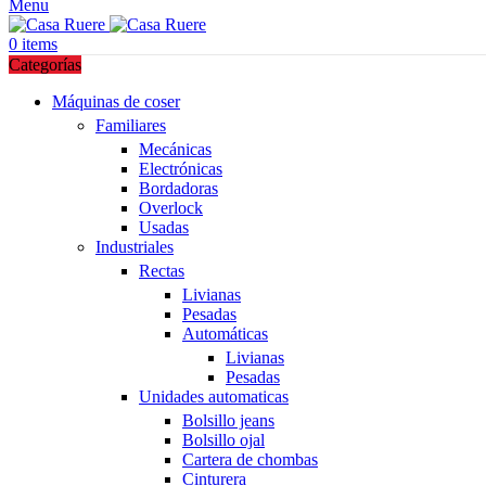
Menu
0
items
Categorías
Máquinas de coser
Familiares
Mecánicas
Electrónicas
Bordadoras
Overlock
Usadas
Industriales
Rectas
Livianas
Pesadas
Automáticas
Livianas
Pesadas
Unidades automaticas
Bolsillo jeans
Bolsillo ojal
Cartera de chombas
Cinturera