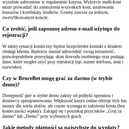
wyraźnie zabronione w regulaminie kasyna. Wykrycie multi-kont
może prowadzić do zamrożenia wszystkich kont, anulowania
bonusów i konfiskaty środków. Gramy zawsze na jednym,
zweryfikowanym koncie.
Co zrobić, jeśli zapomnę adresu e-mail użytego do
rejestracji?
W takiej sytuacji konieczny będzie bezpośredni kontakt z działem
obsługi klienta. Będziesz musiał udowodnić swoją tożsamość,
prawdopodobnie przesyłając skan dowodu osobistego oraz podając
dane, które mogłeś użyć przy rejestracji (np. numer telefonu, imię i
nazwisko).
Czy w BruceBet mogę grać za darmo (w trybie
demo)?
Dostępność gier w trybie demo zależy od polityki operatora i
dostawcy oprogramowania. Większość kasyn online oferuje tryb fun
money dla wielu slotów, ale często wymaga to założenia konta (bez
konieczności wpłaty). Zaloguj się i poszukaj przycisków „Graj za
darmo” lub „Demo” przy wybranych grach.
Jakie metody płatności są najszybsze do wypłaty?