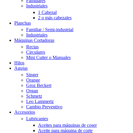
Familiares
Industriales
1 Cabezal
2 o más cabezales
Planchas
Familiar / Semi-industrial
Industriales
Máquinas Cortadoras
Rectas
Circulares
Mini Cutter o Manuales
Hilos
Agujas
Singer
Orange
Groz Beckert
Organ
Schmetz
Leo Lammertz
Cambio Preventivo
Accesorios
Lubricantes
Aceites para máquinas de coser
Aceite para máquina de corte