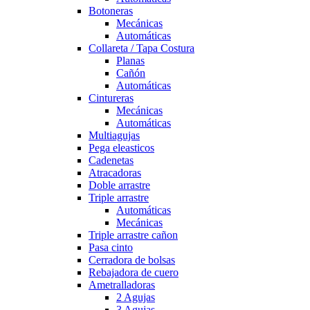
Botoneras
Mecánicas
Automáticas
Collareta / Tapa Costura
Planas
Cañón
Automáticas
Cintureras
Mecánicas
Automáticas
Multiagujas
Pega eleasticos
Cadenetas
Atracadoras
Doble arrastre
Triple arrastre
Automáticas
Mecánicas
Triple arrastre cañon
Pasa cinto
Cerradora de bolsas
Rebajadora de cuero
Ametralladoras
2 Agujas
3 Agujas