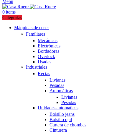
Menu
0
items
Categorías
Máquinas de coser
Familiares
Mecánicas
Electrónicas
Bordadoras
Overlock
Usadas
Industriales
Rectas
Livianas
Pesadas
Automáticas
Livianas
Pesadas
Unidades automaticas
Bolsillo jeans
Bolsillo ojal
Cartera de chombas
Cinturera