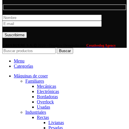
Por favor, deja este campo vacío.
CASA RUERE S.A.
2020 - Diseño y Desarrollo por
Creativedog Agency
Buscar
Menu
Categorías
Máquinas de coser
Familiares
Mecánicas
Electrónicas
Bordadoras
Overlock
Usadas
Industriales
Rectas
Livianas
Pesadas