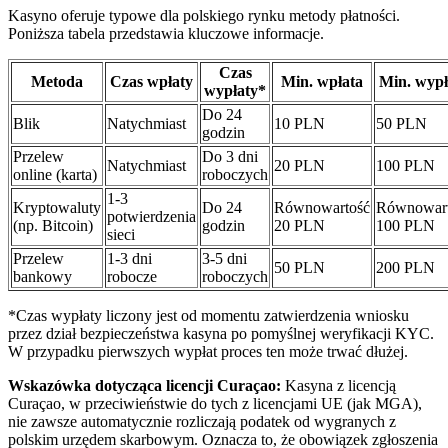
Kasyno oferuje typowe dla polskiego rynku metody płatności.
Poniższa tabela przedstawia kluczowe informacje.
Czas
Metoda
Czas wpłaty
Min. wpłata
Min. wypł
wypłaty*
Do 24
Blik
Natychmiast
10 PLN
50 PLN
godzin
Przelew
Do 3 dni
Natychmiast
20 PLN
100 PLN
online (karta)
roboczych
1-3
Kryptowaluty
Do 24
Równowartość
Równowart
potwierdzenia
(np. Bitcoin)
godzin
20 PLN
100 PLN
sieci
Przelew
1-3 dni
3-5 dni
50 PLN
200 PLN
bankowy
robocze
roboczych
*Czas wypłaty liczony jest od momentu zatwierdzenia wniosku
przez dział bezpieczeństwa kasyna po pomyślnej weryfikacji KYC.
W przypadku pierwszych wypłat proces ten może trwać dłużej.
Wskazówka dotycząca licencji Curaçao:
Kasyna z licencją
Curaçao, w przeciwieństwie do tych z licencjami UE (jak MGA),
nie zawsze automatycznie rozliczają podatek od wygranych z
polskim urzędem skarbowym. Oznacza to, że obowiązek zgłoszenia