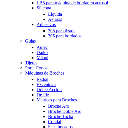
LB5 para máquina de bordar en aerosol
Silicona
Líquida
Aerosol
Adhesivos
205 para tizada
305 para bordados
Guías
Aurec
Daiko
Mitani
Tijeras
Porta Conos
Máquinas de Broches
Radial
Excéntrica
Doble Acción
De Pie
Matrices para Broches
Broche Aro
Broche Doble Aro
Broche Tacha
Condal
Saca bocados