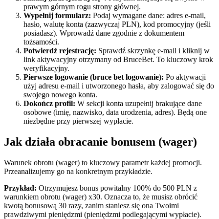
prawym górnym rogu strony głównej.
Wypełnij formularz:
Podaj wymagane dane: adres e-mail,
hasło, walutę konta (zazwyczaj PLN), kod promocyjny (jeśli
posiadasz). Wprowadź dane zgodnie z dokumentem
tożsamości.
Potwierdź rejestrację:
Sprawdź skrzynkę e-mail i kliknij w
link aktywacyjny otrzymany od BruceBet. To kluczowy krok
weryfikacyjny.
Pierwsze logowanie (bruce bet logowanie):
Po aktywacji
użyj adresu e-mail i utworzonego hasła, aby zalogować się do
swojego nowego konta.
Dokończ profil:
W sekcji konta uzupełnij brakujące dane
osobowe (imię, nazwisko, data urodzenia, adres). Będą one
niezbędne przy pierwszej wypłacie.
Jak działa obracanie bonusem (wager)
Warunek obrotu (wager) to kluczowy parametr każdej promocji.
Przeanalizujemy go na konkretnym przykładzie.
Przykład:
Otrzymujesz bonus powitalny 100% do 500 PLN z
warunkiem obrotu (wager) x30. Oznacza to, że musisz obrócić
kwotą bonusową 30 razy, zanim staniesz się ona Twoimi
prawdziwymi pieniędzmi (pieniędzmi podlegającymi wypłacie).