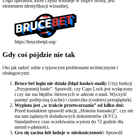
Logo operatora, które często widnieje w stopce strony, jest
elementem identyfikacji wizualnej.
https://brucebetpl.org/
Gdy coś pójdzie nie tak
Oto jak radzić sobie z typowymi problemami technicznymi i
obsługowymi:
Bruce bet login nie działa (błąd hasła/e-mail):
Użyj funkcji
„Przypomnij hasło”. Sprawdź, czy Caps Lock jest wyłączony
i czy nie ma błędów literowych w adresie e-mail. Wyczyść
pamięć podręczną (cache) i ciasteczka (cookies) przeglądarki.
Wypłata jest „w trakcie przetwarzania” od kilku dni:
Przed kontaktem sprawdź sekcję „Historia transakcji”, czy nie
ma tam żądanych dodatkowych dokumentów (KYC).
Standardowy czas oczekiwania wynosi do 72 godzin dla
metod e-płatności.
Gra się zacina lub ładuje w nieskończoność:
Sprawdź