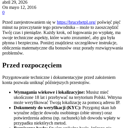
abril 29, 2026
On mayo 12, 2016
0
Przed zarejestrowaniem się w
https://brucebetpl.org/
poświęć pięć
minut na przeczytanie tego przewodnika – może to zaoszczędzić
Twój czas i pieniądze. Każdy krok, od logowania po wypłatę, ma
swoje techniczne aspekty, które warto zrozumieć, aby gra była
płynna i bezpieczna. Poniżej znajdziesz szczegółowe instrukcje,
obliczenia matematyczne dla bonusów oraz porady rozwiązywania
problemów.
Przed rozpoczęciem
Przygotowanie techniczne i dokumentacyjne przed założeniem
konta pozwala uniknąć późniejszych przestojów.
Wymagania wiekowe i lokalizacyjne:
Musisz mieć
ukończone 18 lat i przebywać na terytorium Polski. Witryna
może weryfikować Twoją lokalizację za pomocą adresu IP.
Dokumenty do weryfikacji (KYC):
Przygotuj skan lub
wyraźne zdjęcie dowodu osobistego (obie strony) oraz
potwierdzenia adresu (np. rachunek) lub dowodu wpłaty w
przypadku niektórych metod.