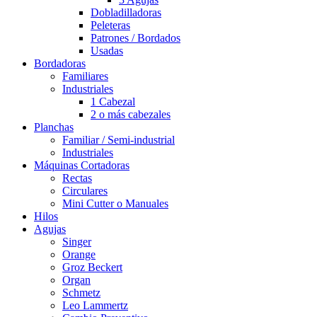
Dobladilladoras
Peleteras
Patrones / Bordados
Usadas
Bordadoras
Familiares
Industriales
1 Cabezal
2 o más cabezales
Planchas
Familiar / Semi-industrial
Industriales
Máquinas Cortadoras
Rectas
Circulares
Mini Cutter o Manuales
Hilos
Agujas
Singer
Orange
Groz Beckert
Organ
Schmetz
Leo Lammertz