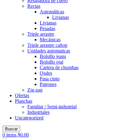
Rebajadora de cuero
Rectas
Automáticas
Livianas
Livianas
Pesadas
Triple arrastre
Mecánicas
Triple arrastre cañon
Unidades automaticas
Bolsillo jeans
Bolsillo ojal
Cartera de chombas
Ojales
Pasa cinto
Patrones
Zig-zag
Ofertas
Planchas
Familiar / Semi-industrial
Industriales
Uncategorized
Buscar
0
items
$
0.00