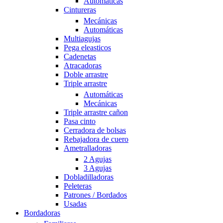
Automáticas
Cintureras
Mecánicas
Automáticas
Multiagujas
Pega eleasticos
Cadenetas
Atracadoras
Doble arrastre
Triple arrastre
Automáticas
Mecánicas
Triple arrastre cañon
Pasa cinto
Cerradora de bolsas
Rebajadora de cuero
Ametralladoras
2 Agujas
3 Agujas
Dobladilladoras
Peleteras
Patrones / Bordados
Usadas
Bordadoras