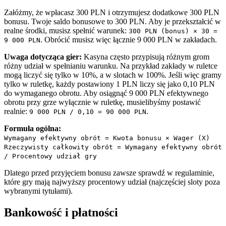
Załóżmy, że wpłacasz 300 PLN i otrzymujesz dodatkowe 300 PLN
bonusu. Twoje saldo bonusowe to 300 PLN. Aby je przekształcić w
realne środki, musisz spełnić warunek:
300 PLN (bonus) × 30 =
. Obrócić musisz więc łącznie 9 000 PLN w zakładach.
9 000 PLN
Uwaga dotycząca gier:
Kasyna często przypisują różnym grom
różny udział w spełnianiu warunku. Na przykład zakłady w ruletce
mogą liczyć się tylko w 10%, a w slotach w 100%. Jeśli więc gramy
tylko w ruletkę, każdy postawiony 1 PLN liczy się jako 0,10 PLN
do wymaganego obrotu. Aby osiągnąć 9 000 PLN efektywnego
obrotu przy grze wyłącznie w ruletkę, musielibyśmy postawić
realnie:
.
9 000 PLN / 0,10 = 90 000 PLN
Formuła ogólna:
Wymagany efektywny obrót = Kwota bonusu × Wager (X)
Rzeczywisty całkowity obrót = Wymagany efektywny obrót
/ Procentowy udział gry
Dlatego przed przyjęciem bonusu zawsze sprawdź w regulaminie,
które gry mają najwyższy procentowy udział (najczęściej sloty poza
wybranymi tytułami).
Bankowość i płatności