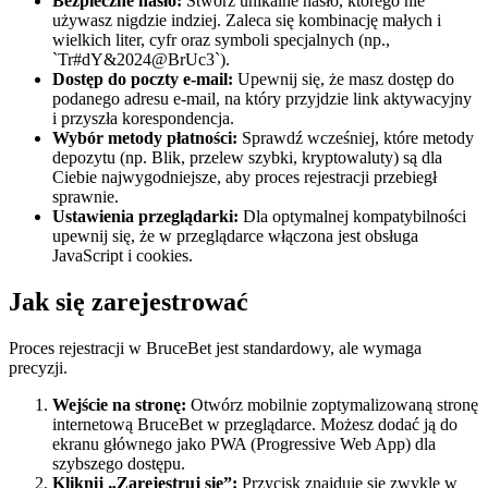
Bezpieczne hasło:
Stwórz unikalne hasło, którego nie
używasz nigdzie indziej. Zaleca się kombinację małych i
wielkich liter, cyfr oraz symboli specjalnych (np.,
`Tr#dY&2024@BrUc3`).
Dostęp do poczty e-mail:
Upewnij się, że masz dostęp do
podanego adresu e-mail, na który przyjdzie link aktywacyjny
i przyszła korespondencja.
Wybór metody płatności:
Sprawdź wcześniej, które metody
depozytu (np. Blik, przelew szybki, kryptowaluty) są dla
Ciebie najwygodniejsze, aby proces rejestracji przebiegł
sprawnie.
Ustawienia przeglądarki:
Dla optymalnej kompatybilności
upewnij się, że w przeglądarce włączona jest obsługa
JavaScript i cookies.
Jak się zarejestrować
Proces rejestracji w BruceBet jest standardowy, ale wymaga
precyzji.
Wejście na stronę:
Otwórz mobilnie zoptymalizowaną stronę
internetową BruceBet w przeglądarce. Możesz dodać ją do
ekranu głównego jako PWA (Progressive Web App) dla
szybszego dostępu.
Kliknij „Zarejestruj się”:
Przycisk znajduje się zwykle w