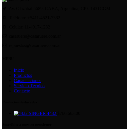
Av. Olazábal 5689, CABA, Argentina; CP C1431CGM
Teléfono: +5411-4521-7382
Celular: 11-4917-1232
casaruere@casaruere.com.ar
repuestos@casaruere.com.ar
MENU
Inicio
Productos
Capacitaciones
Servicio Técnico
Contacto
Productos destacados
SINGER 4432
$
766,663.00
Suscribite a nuestro newsletter