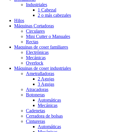
Industriales
1 Cabezal
2 o más cabezales
Hilos
Máquinas Cortadoras
Circulares
Mini Cutter o Manuales
Rectas
Maquinas de coser familiares
Electrónicas
Mecánicas
Overlock
Máquinas de coser industriales
Ametralladoras
2 Agujas
3 Agujas
Atracadoras
Botoneras
Automáticas
Mecánicas
Cadenetas
Cerradora de bolsas
Cintureras
Automáticas
Mecánicas