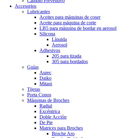
Cambio Preventivo
Accesorios
Lubricantes
Aceites para máquinas de coser
Aceite para máquina de corte
LB5 para máquina de bordar en aerosol
Silicona
Líquida
Aerosol
Adhesivos
205 para tizada
305 para bordados
Guías
Aurec
Daiko
Mitani
Tijeras
Porta Conos
Máquinas de Broches
Radial
Excéntrica
Doble Acción
De Pie
Matrices para Broches
Broche Aro