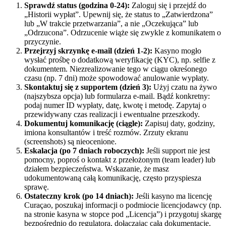
Sprawdź status (godzina 0-24):
Zaloguj się i przejdź do
„Historii wypłat”. Upewnij się, że status to „Zatwierdzona”
lub „W trakcie przetwarzania”, a nie „Oczekująca” lub
„Odrzucona”. Odrzucenie wiąże się zwykle z komunikatem o
przyczynie.
Przejrzyj skrzynkę e-mail (dzień 1-2):
Kasyno mogło
wysłać prośbę o dodatkową weryfikację (KYC), np. selfie z
dokumentem. Niezrealizowanie tego w ciągu okreśonego
czasu (np. 7 dni) może spowodować anulowanie wypłaty.
Skontaktuj się z supportem (dzień 3):
Użyj czatu na żywo
(najszybsza opcja) lub formularza e-mail. Bądź konkretny:
podaj numer ID wypłaty, datę, kwotę i metodę. Zapytaj o
przewidywany czas realizacji i ewentualne przeszkody.
Dokumentuj komunikację (ciągle):
Zapisuj daty, godziny,
imiona konsultantów i treść rozmów. Zrzuty ekranu
(screenshots) są nieocenione.
Eskalacja (po 7 dniach roboczych):
Jeśli support nie jest
pomocny, poproś o kontakt z przełożonym (team leader) lub
działem bezpieczeństwa. Wskazanie, że masz
udokumentowaną całą komunikację, często przyspiesza
sprawę.
Ostateczny krok (po 14 dniach):
Jeśli kasyno ma licencję
Curaçao, poszukaj informacji o podmiocie licencjodawcy (np.
na stronie kasyna w stopce pod „Licencja”) i przygotuj skargę
bezpośrednio do regulatora, dołączając całą dokumentację.