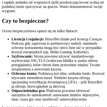
i zapłaty podatku od wygranych (jeśli przekraczają kwotę wolną od
podatku) może spoczywać na graczu. Warto dokumentować swoje
wygrane.
Czy to bezpieczne?
Ocena bezpieczeństwa opiera się na kilku filarach:
Licencja i regulacje:
BruceBet działa pod licencją Curaçao.
Podczas gdy zapewnia to podstawowy nadzór, standardy
ochrony konsumenta mogą być nieco inne niż w przypadku
licencji europejskich (np. Malta Gaming Authority).
Szyfrowanie:
Strona powinna używać standardowego
szyfrowania SSL/TLS (widoczna kłódka w pasku adresu
przeglądarki), które chroni dane przesyłane między Twoim
urządzeniem a serwerami kasyna.
Ochrona konta:
Podstawą jest silne, unikalne hasło. Rozważ
używanie menedżera haseł. Niektóre kasyna oferują
opcjonalną weryfikację dwuetapową (2FA) – jeśli BruceBet
ją oferuje, bezwzględnie ją aktywuj.
Odpowiedzialna gra:
Platforma powinna oferować
narzędzia do samokontroli: ustawianie limitów depozytów,
strat, czasu gry oraz możliwość samowykluczenia.