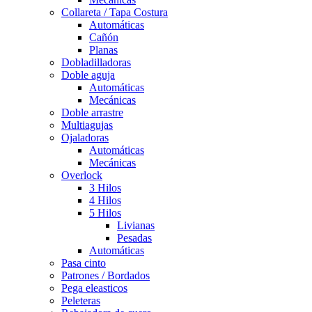
Collareta / Tapa Costura
Automáticas
Cañón
Planas
Dobladilladoras
Doble aguja
Automáticas
Mecánicas
Doble arrastre
Multiagujas
Ojaladoras
Automáticas
Mecánicas
Overlock
3 Hilos
4 Hilos
5 Hilos
Livianas
Pesadas
Automáticas
Pasa cinto
Patrones / Bordados
Pega eleasticos
Peleteras