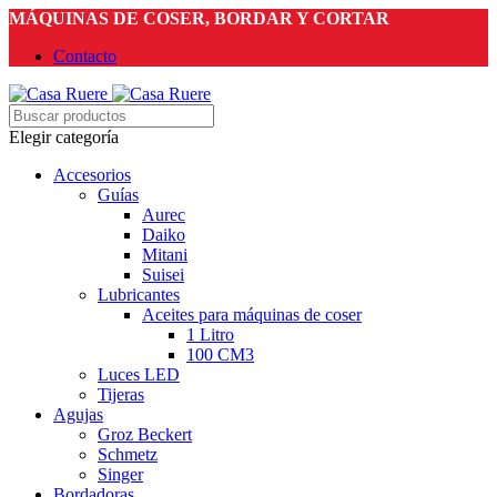
MÁQUINAS DE COSER, BORDAR Y CORTAR
Contacto
Elegir categoría
Accesorios
Guías
Aurec
Daiko
Mitani
Suisei
Lubricantes
Aceites para máquinas de coser
1 Litro
100 CM3
Luces LED
Tijeras
Agujas
Groz Beckert
Schmetz
Singer
Bordadoras