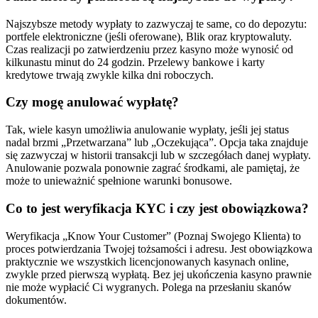
Najszybsze metody wypłaty to zazwyczaj te same, co do depozytu:
portfele elektroniczne (jeśli oferowane), Blik oraz kryptowaluty.
Czas realizacji po zatwierdzeniu przez kasyno może wynosić od
kilkunastu minut do 24 godzin. Przelewy bankowe i karty
kredytowe trwają zwykle kilka dni roboczych.
Czy mogę anulować wypłatę?
Tak, wiele kasyn umożliwia anulowanie wypłaty, jeśli jej status
nadal brzmi „Przetwarzana” lub „Oczekująca”. Opcja taka znajduje
się zazwyczaj w historii transakcji lub w szczegółach danej wypłaty.
Anulowanie pozwala ponownie zagrać środkami, ale pamiętaj, że
może to unieważnić spełnione warunki bonusowe.
Co to jest weryfikacja KYC i czy jest obowiązkowa?
Weryfikacja „Know Your Customer” (Poznaj Swojego Klienta) to
proces potwierdzania Twojej tożsamości i adresu. Jest obowiązkowa
praktycznie we wszystkich licencjonowanych kasynach online,
zwykle przed pierwszą wypłatą. Bez jej ukończenia kasyno prawnie
nie może wypłacić Ci wygranych. Polega na przesłaniu skanów
dokumentów.