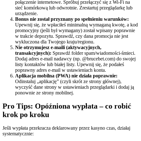
połączenie internetowe. Spróbuj przełączyć się z Wi-Fi na
sieć komórkową lub odwrotnie. Zrestartuj przeglądarkę lub
urządzenie.
Bonus nie został przyznany po spełnieniu warunków:
Upewnij się, że wpłaciłeś minimalną wymaganą kwotę, a kod
promocyjny (jeśli był wymagany) został wpisany poprawnie
w trakcie depozytu. Sprawdź, czy dana promocja nie jest
wykluczona dla Twojego kraju/regionu.
Nie otrzymujesz e-maili (aktywacyjnych,
transakcyjnych):
Sprawdź folder spam/wiadomości-śmieci.
Dodaj adres e-mail nadawcy (np. @brucebet.com) do swojej
listy kontaktów lub białej listy. Upewnij się, że podałeś
poprawny adres e-mail w ustawieniach konta.
Aplikacja mobilna (PWA) nie działa poprawnie:
Odinstaluj „aplikację” (czyli skrót ze strony głównej),
wyczyść dane strony w ustawieniach przeglądarki i dodaj ją
ponownie ze strony mobilnej.
Pro Tips: Opóźniona wypłata – co robić
krok po kroku
Jeśli wypłata przekracza deklarowany przez kasyno czas, działaj
systematycznie: