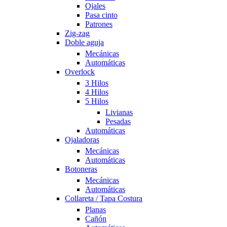
Ojales
Pasa cinto
Patrones
Zig-zag
Doble aguja
Mecánicas
Automáticas
Overlock
3 Hilos
4 Hilos
5 Hilos
Livianas
Pesadas
Automáticas
Ojaladoras
Mecánicas
Automáticas
Botoneras
Mecánicas
Automáticas
Collareta / Tapa Costura
Planas
Cañón