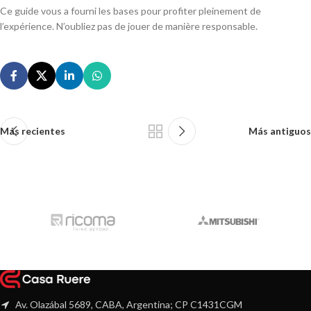
Ce guide vous a fourni les bases pour profiter pleinement de
l’expérience. N’oubliez pas de jouer de manière responsable.
Más recientes
Más antiguos
Av. Olazábal 5689, CABA, Argentina; CP C1431CGM