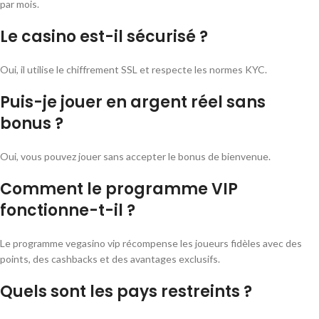
par mois.
Le casino est-il sécurisé ?
Oui, il utilise le chiffrement SSL et respecte les normes KYC.
Puis-je jouer en argent réel sans
bonus ?
Oui, vous pouvez jouer sans accepter le bonus de bienvenue.
Comment le programme VIP
fonctionne-t-il ?
Le programme vegasino vip récompense les joueurs fidèles avec des
points, des cashbacks et des avantages exclusifs.
Quels sont les pays restreints ?