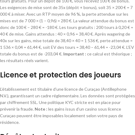
tours gratuits. Pour un dépôt de 100 €, vous recevez 100 € de bonus.
Les exigences de mise sont de 35x (dépôt + bonus), soit 35 × 200 € = 7
000 € à miser. Avec un RTP moyen de 96 %, la perte attendue sur les
mises est de 7 000 × (1 – 0,96) = 280 €. La valeur attendue du bonus est
donc de 100 € – 280 € = -180 €. Les tours gratuits : 200 tours à 0,20 € =
40 € de mise. Gains attendus : 40 × 0,96 = 38,40 €. Après wagering de
40x sur les gains, mise totale de 38,40 × 40 = 1 536 €, perte attendue =
1 536 × 0,04 = 61,44 €, soit EV des tours = 38,40 – 61,44 = -23,04 €. L’EV
totale du bonus est de -203,04 €.
Important :
ce calcul est théorique ;
les résultats réels varient.
Licence et protection des joueurs
L’établissement est titulaire d’une licence de Curaçao (Antillephone
N.V.), garantissant un cadre réglementaire. Les données sont protégées
par chiffrement SSL. Une politique KYC stricte est en place pour
prévenir la fraude.
Note :
les gains issus d’un casino sous licence
Curaçao peuvent être imposables localement selon votre pays de
résidence.