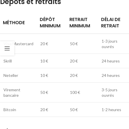
Dépôts et retraits
DÉPÔT
RETRAIT
DÉLAI DE
MÉTHODE
MINIMUM
MINIMUM
RETRAIT
1-3 jours
Visa/Mastercard
20 €
50 €
ouvrés
Skrill
10 €
20 €
24 heures
Neteller
10 €
20 €
24 heures
Virement
3-5 jours
50 €
100 €
bancaire
ouvrés
Bitcoin
20 €
50 €
1-2 heures