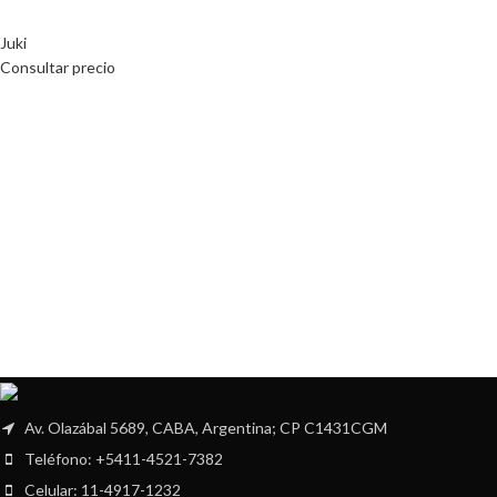
Juki
Consultar precio
Av. Olazábal 5689, CABA, Argentina; CP C1431CGM
Teléfono: +5411-4521-7382
Celular: 11-4917-1232