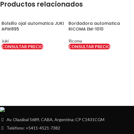
Productos relacionados
Bolsillo ojal automatica JUKI
Bordadora automatica
APW895
RICOMA EM-1010
Juki
Ricoma
CONSULTAR PRECIO
CONSULTAR PRECIO
Av. Olazábal 5689, CABA, Argentina; CP C1431CGM
Teléfono: +5411-4521-7382