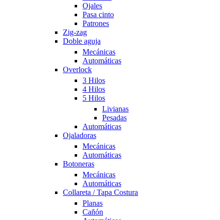
Ojales
Pasa cinto
Patrones
Zig-zag
Doble aguja
Mecánicas
Automáticas
Overlock
3 Hilos
4 Hilos
5 Hilos
Livianas
Pesadas
Automáticas
Ojaladoras
Mecánicas
Automáticas
Botoneras
Mecánicas
Automáticas
Collareta / Tapa Costura
Planas
Cañón