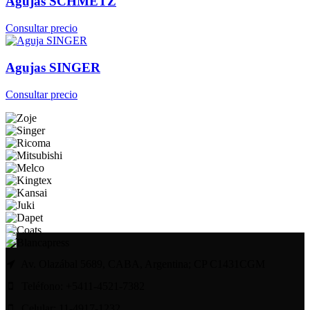
Agujas SCHMETZ
Consultar precio
Agujas SINGER
Consultar precio
Av. Olazábal 5689, CABA, Argentina; CP C1431CGM
Teléfono: +5411-4521-7382
Celular: 11-4917-1232