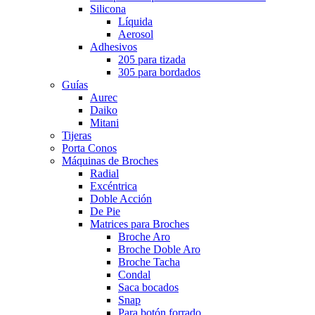
Silicona
Líquida
Aerosol
Adhesivos
205 para tizada
305 para bordados
Guías
Aurec
Daiko
Mitani
Tijeras
Porta Conos
Máquinas de Broches
Radial
Excéntrica
Doble Acción
De Pie
Matrices para Broches
Broche Aro
Broche Doble Aro
Broche Tacha
Condal
Saca bocados
Snap
Para botón forrado