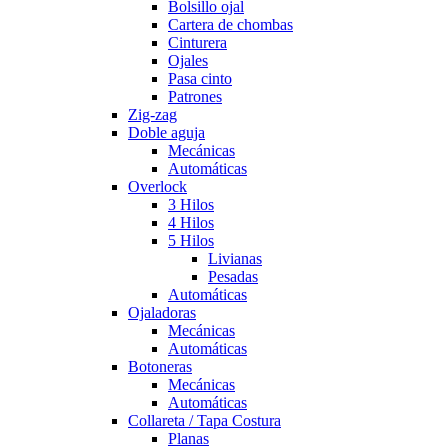
Bolsillo ojal
Cartera de chombas
Cinturera
Ojales
Pasa cinto
Patrones
Zig-zag
Doble aguja
Mecánicas
Automáticas
Overlock
3 Hilos
4 Hilos
5 Hilos
Livianas
Pesadas
Automáticas
Ojaladoras
Mecánicas
Automáticas
Botoneras
Mecánicas
Automáticas
Collareta / Tapa Costura
Planas