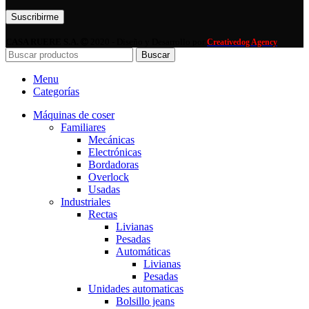
Por favor, deja este campo vacío.
CASA RUERE S.A.
2020 - Diseño y Desarrollo por
Creativedog Agency
Buscar
Menu
Categorías
Máquinas de coser
Familiares
Mecánicas
Electrónicas
Bordadoras
Overlock
Usadas
Industriales
Rectas
Livianas
Pesadas
Automáticas
Livianas
Pesadas
Unidades automaticas
Bolsillo jeans