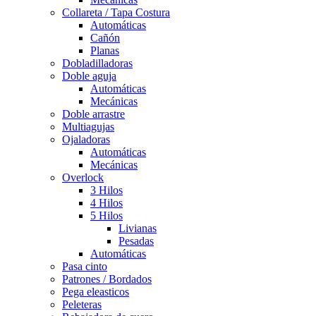
Collareta / Tapa Costura
Automáticas
Cañón
Planas
Dobladilladoras
Doble aguja
Automáticas
Mecánicas
Doble arrastre
Multiagujas
Ojaladoras
Automáticas
Mecánicas
Overlock
3 Hilos
4 Hilos
5 Hilos
Livianas
Pesadas
Automáticas
Pasa cinto
Patrones / Bordados
Pega eleasticos
Peleteras