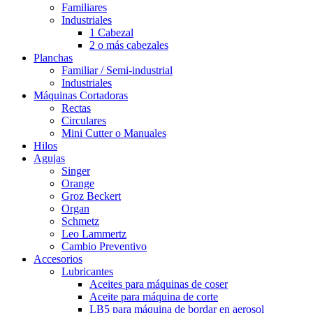
Familiares
Industriales
1 Cabezal
2 o más cabezales
Planchas
Familiar / Semi-industrial
Industriales
Máquinas Cortadoras
Rectas
Circulares
Mini Cutter o Manuales
Hilos
Agujas
Singer
Orange
Groz Beckert
Organ
Schmetz
Leo Lammertz
Cambio Preventivo
Accesorios
Lubricantes
Aceites para máquinas de coser
Aceite para máquina de corte
LB5 para máquina de bordar en aerosol