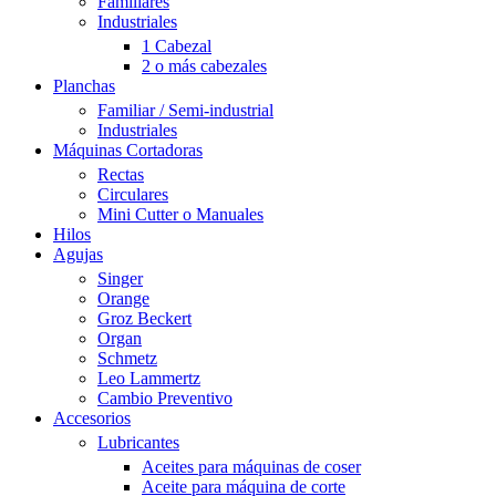
Familiares
Industriales
1 Cabezal
2 o más cabezales
Planchas
Familiar / Semi-industrial
Industriales
Máquinas Cortadoras
Rectas
Circulares
Mini Cutter o Manuales
Hilos
Agujas
Singer
Orange
Groz Beckert
Organ
Schmetz
Leo Lammertz
Cambio Preventivo
Accesorios
Lubricantes
Aceites para máquinas de coser
Aceite para máquina de corte