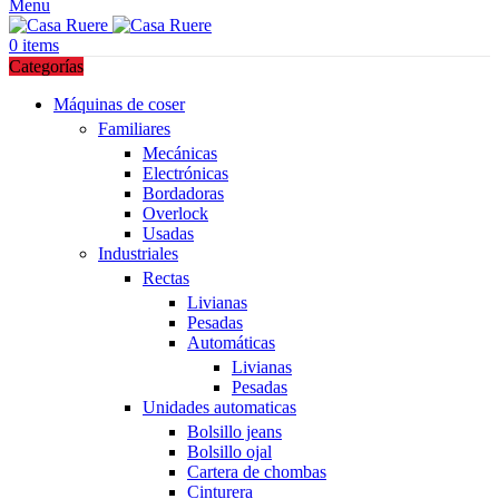
Menu
0
items
Categorías
Máquinas de coser
Familiares
Mecánicas
Electrónicas
Bordadoras
Overlock
Usadas
Industriales
Rectas
Livianas
Pesadas
Automáticas
Livianas
Pesadas
Unidades automaticas
Bolsillo jeans
Bolsillo ojal
Cartera de chombas
Cinturera