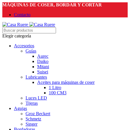
MÁQUINAS DE COSER, BORDAR Y CORTAR
Contacto
Elegir categoría
Accesorios
Guías
Aurec
Daiko
Mitani
Suisei
Lubricantes
Aceites para máquinas de coser
1 Litro
100 CM3
Luces LED
Tijeras
Agujas
Groz Beckert
Schmetz
Singer
Bordadoras