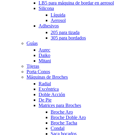
LB5 para máquina de bordar en aerosol
Silicona
Líquida
Aerosol
Adhesivos
205 para tizada
305 para bordados
Guías
Aurec
Daiko
Mitani
Tijeras
Porta Conos
Máquinas de Broches
Radial
Excéntrica
Doble Acción
De Pie
Matrices para Broches
Broche Aro
Broche Doble Aro
Broche Tacha
Condal
Saca bocados