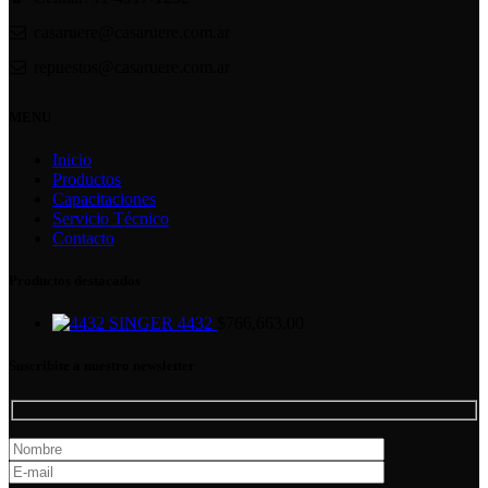
casaruere@casaruere.com.ar
repuestos@casaruere.com.ar
MENU
Inicio
Productos
Capacitaciones
Servicio Técnico
Contacto
Productos destacados
SINGER 4432
$
766,663.00
Suscribite a nuestro newsletter