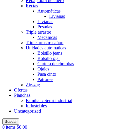
Rebajadora de cuero
Rectas
Automáticas
Livianas
Livianas
Pesadas
Triple arrastre
Mecánicas
Triple arrastre cañon
Unidades automaticas
Bolsillo jeans
Bolsillo ojal
Cartera de chombas
Ojales
Pasa cinto
Patrones
Zig-zag
Ofertas
Planchas
Familiar / Semi-industrial
Industriales
Uncategorized
Buscar
0
items
$
0.00