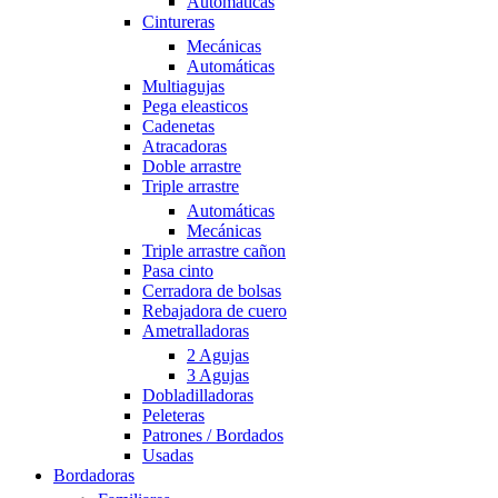
Automáticas
Cintureras
Mecánicas
Automáticas
Multiagujas
Pega eleasticos
Cadenetas
Atracadoras
Doble arrastre
Triple arrastre
Automáticas
Mecánicas
Triple arrastre cañon
Pasa cinto
Cerradora de bolsas
Rebajadora de cuero
Ametralladoras
2 Agujas
3 Agujas
Dobladilladoras
Peleteras
Patrones / Bordados
Usadas
Bordadoras