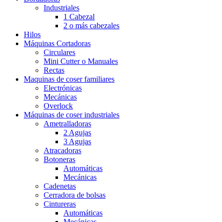
Industriales
1 Cabezal
2 o más cabezales
Hilos
Máquinas Cortadoras
Circulares
Mini Cutter o Manuales
Rectas
Maquinas de coser familiares
Electrónicas
Mecánicas
Overlock
Máquinas de coser industriales
Ametralladoras
2 Agujas
3 Agujas
Atracadoras
Botoneras
Automáticas
Mecánicas
Cadenetas
Cerradora de bolsas
Cintureras
Automáticas
Mecánicas