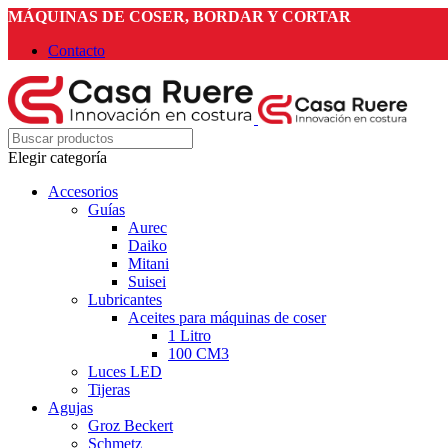
MÁQUINAS DE COSER, BORDAR Y CORTAR
Contacto
Elegir categoría
Accesorios
Guías
Aurec
Daiko
Mitani
Suisei
Lubricantes
Aceites para máquinas de coser
1 Litro
100 CM3
Luces LED
Tijeras
Agujas
Groz Beckert
Schmetz