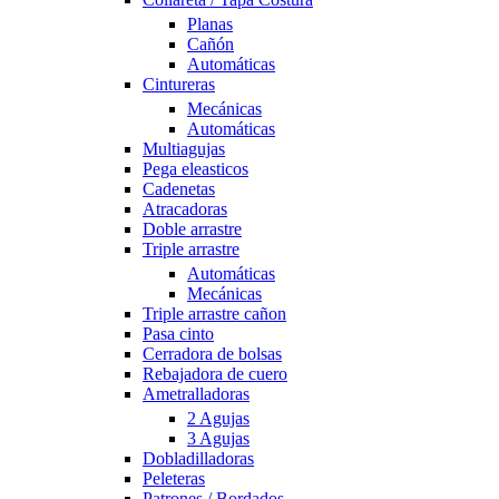
Planas
Cañón
Automáticas
Cintureras
Mecánicas
Automáticas
Multiagujas
Pega eleasticos
Cadenetas
Atracadoras
Doble arrastre
Triple arrastre
Automáticas
Mecánicas
Triple arrastre cañon
Pasa cinto
Cerradora de bolsas
Rebajadora de cuero
Ametralladoras
2 Agujas
3 Agujas
Dobladilladoras
Peleteras
Patrones / Bordados