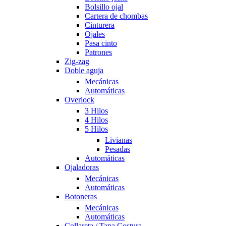
Bolsillo ojal
Cartera de chombas
Cinturera
Ojales
Pasa cinto
Patrones
Zig-zag
Doble aguja
Mecánicas
Automáticas
Overlock
3 Hilos
4 Hilos
5 Hilos
Livianas
Pesadas
Automáticas
Ojaladoras
Mecánicas
Automáticas
Botoneras
Mecánicas
Automáticas
Collareta / Tapa Costura