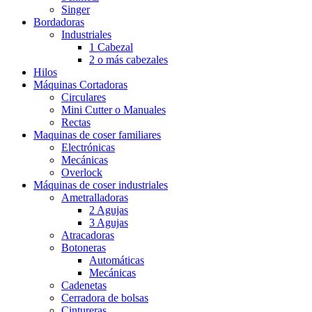
Singer
Bordadoras
Industriales
1 Cabezal
2 o más cabezales
Hilos
Máquinas Cortadoras
Circulares
Mini Cutter o Manuales
Rectas
Maquinas de coser familiares
Electrónicas
Mecánicas
Overlock
Máquinas de coser industriales
Ametralladoras
2 Agujas
3 Agujas
Atracadoras
Botoneras
Automáticas
Mecánicas
Cadenetas
Cerradora de bolsas
Cintureras