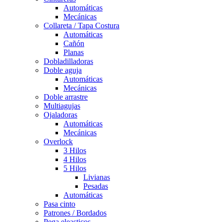
Automáticas
Mecánicas
Collareta / Tapa Costura
Automáticas
Cañón
Planas
Dobladilladoras
Doble aguja
Automáticas
Mecánicas
Doble arrastre
Multiagujas
Ojaladoras
Automáticas
Mecánicas
Overlock
3 Hilos
4 Hilos
5 Hilos
Livianas
Pesadas
Automáticas
Pasa cinto
Patrones / Bordados
Pega eleasticos