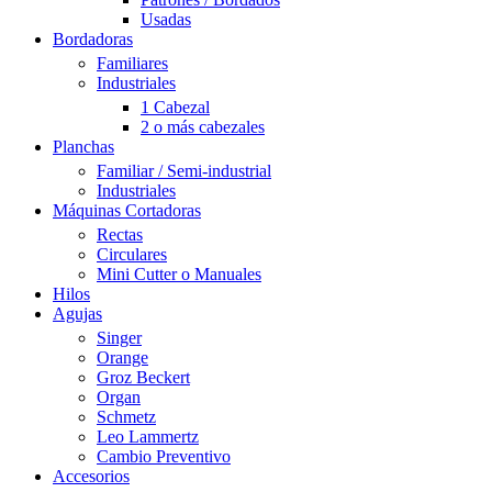
Usadas
Bordadoras
Familiares
Industriales
1 Cabezal
2 o más cabezales
Planchas
Familiar / Semi-industrial
Industriales
Máquinas Cortadoras
Rectas
Circulares
Mini Cutter o Manuales
Hilos
Agujas
Singer
Orange
Groz Beckert
Organ
Schmetz
Leo Lammertz
Cambio Preventivo
Accesorios