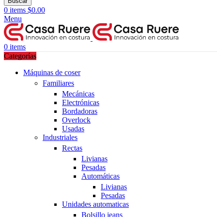
Buscar
0
items
$
0.00
Menu
0
items
Categorías
Máquinas de coser
Familiares
Mecánicas
Electrónicas
Bordadoras
Overlock
Usadas
Industriales
Rectas
Livianas
Pesadas
Automáticas
Livianas
Pesadas
Unidades automaticas
Bolsillo jeans