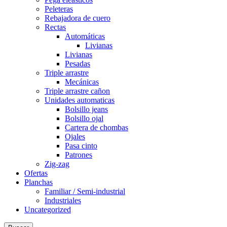
Peleteras
Rebajadora de cuero
Rectas
Automáticas
Livianas
Livianas
Pesadas
Triple arrastre
Mecánicas
Triple arrastre cañon
Unidades automaticas
Bolsillo jeans
Bolsillo ojal
Cartera de chombas
Ojales
Pasa cinto
Patrones
Zig-zag
Ofertas
Planchas
Familiar / Semi-industrial
Industriales
Uncategorized